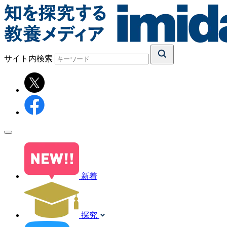
サイト内検索
新着
探究