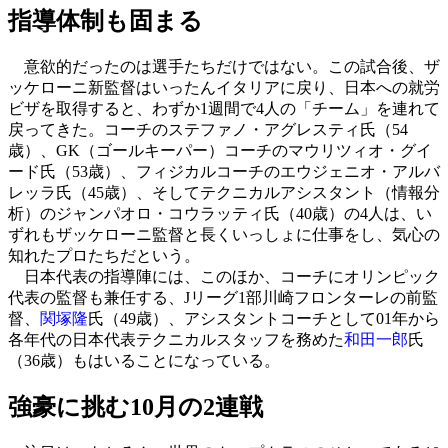
指導体制も固まる
意欲的だったのは選手たちだけではない。この試合後、ザ
ッケローニ新監督はいったんイタリアに戻り、日本への就労
ビザを取得すると、わずか1週間で4人の「チーム」を連れて
戻ってきた。コーチのステファノ・アグレスティ氏（54
歳）、GK（ゴールキーパー）コーチのマウリツィオ・グイ
ード氏（53歳）、フィジカルコーチのエウジェニオ・アルバ
レッラ氏（45歳）、そしてテクニカルアシスタント（情報分
析）のジャンパオロ・コウラッティ氏（40歳）の4人は、い
ずれもザッケローニ監督と長くいっしょに仕事をし、気心の
知れたプロたちだという。
日本代表の指導陣には、このほか、コーチにオリンピック
代表の監督も兼任する、Jリーグ1部川崎フロンターレの前監
督、
関塚隆
氏（49歳）、アシスタントコーチとして01年から
各年代の日本代表テクニカルスタッフを務めた
和田一郎
氏
（36歳）もはいることになっている。
強豪に挑む10月の2連戦