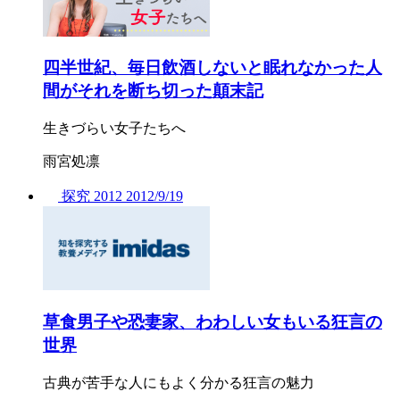
四半世紀、毎日飲酒しないと眠れなかった人
間がそれを断ち切った顛末記
生きづらい女子たちへ
雨宮処凛
探究
2012
2012/
9/19
草食男子や恐妻家、わわしい女もいる狂言の
世界
古典が苦手な人にもよく分かる狂言の魅力