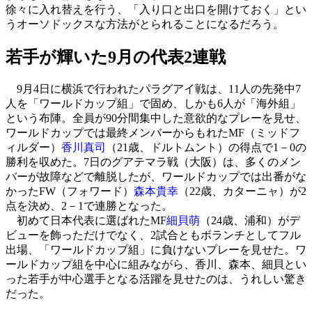
徐々に入れ替えを行う、「入り口と出口を開けておく」とい
うオーソドックスな方法がとられることになるだろう。
若手が輝いた9月の代表2連戦
9月4日に横浜で行われたパラグアイ戦は、11人の先発中7
人を「ワールドカップ組」で固め、しかも6人が「海外組」
という布陣。全員が90分間集中した意欲的なプレーを見せ、
ワールドカップでは最終メンバーからもれたMF（ミッドフ
ィルダー）
香川真司
（21歳、ドルトムント）の得点で1－0の
勝利を収めた。7日のグアテマラ戦（大阪）は、多くのメン
バーが故障などで離脱したが、ワールドカップでは出番がな
かったFW（フォワード）
森本貴幸
（22歳、カターニャ）が2
点を決め、2－1で連勝となった。
初めて日本代表に選ばれたMF
細貝萌
（24歳、浦和）がデ
ビューを飾っただけでなく、2試合ともボランチとしてフル
出場、「ワールドカップ組」に負けないプレーを見せた。ワ
ールドカップ組を中心に組みながら、香川、森本、細貝とい
った若手が中心選手となる活躍を見せたのは、うれしい驚き
だった。