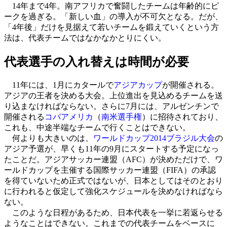
14年まで4年。南アフリカで奮闘したチームは年齢的にピ
ークを過ぎる。「新しい血」の導入が不可欠となる。だが、
「4年後」だけを見据えて若いチームを鍛えていくという方
法は、代表チームではなかなかとりにくい。
代表選手の入れ替えは時間が必要
11年には、1月にカタールで
アジアカップ
が開催される。
アジアの王者を決める大会。上位進出を見込めるチームを送
り込まなければならない。さらに7月には、アルゼンチンで
開催される
コパアメリカ
（
南米選手権
）に招待されており、
これも、中途半端なチームで行くことはできない。
何よりも大きいのは、
ワールドカップ2014ブラジル大会
の
アジア予選が、早くも11年の9月にスタートする予定になっ
たことだ。アジアサッカー連盟（AFC）が決めただけで、ワ
ールドカップを主催する国際サッカー連盟（FIFA）の承認
を得ていないため正式ではないが、日本としてはそのとおり
に行われると仮定して強化スケジュールを決めなければなら
ない。
このような日程があるため、日本代表を一挙に若返らせる
ようなことはできない。これまでの代表チームをベースに