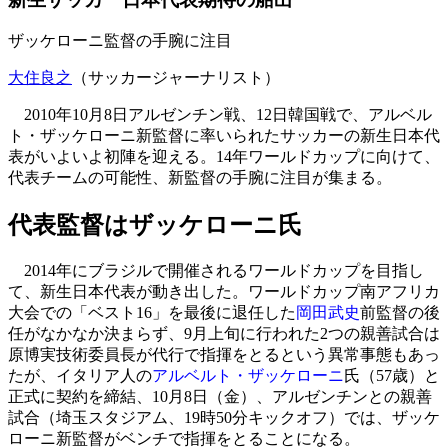
ザッケローニ監督の手腕に注目
大住良之
（サッカージャーナリスト）
2010年10月8日アルゼンチン戦、12日韓国戦で、アルベル
ト・ザッケローニ新監督に率いられたサッカーの新生日本代
表がいよいよ初陣を迎える。14年ワールドカップに向けて、
代表チームの可能性、新監督の手腕に注目が集まる。
代表監督はザッケローニ氏
2014年にブラジルで開催されるワールドカップを目指し
て、新生日本代表が動き出した。ワールドカップ南アフリカ
大会での「ベスト16」を最後に退任した
岡田武史
前監督の後
任がなかなか決まらず、9月上旬に行われた2つの親善試合は
原博実技術委員長が代行で指揮をとるという異常事態もあっ
たが、イタリア人の
アルベルト・ザッケローニ
氏（57歳）と
正式に契約を締結、10月8日（金）、アルゼンチンとの親善
試合（埼玉スタジアム、19時50分キックオフ）では、ザッケ
ローニ新監督がベンチで指揮をとることになる。