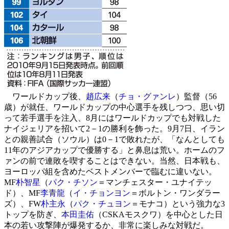
ワールドカップ後、
趙広来
（
チョ・グァンレ
）監督（56
歳）が就任、ワールドカップの中心選手を残しつつ、思い切
って若手選手を注入、8月にはワールドカップでも対戦した
ナイジェリアを招いて2－1の勝利を飾った。9月7日、イラン
との親善試合（ソウル）は0－1で敗れたが、「なんとしても
11年のアジアカップで優勝する」と鼻息は荒い。ホームのフ
ァンの前で連敗を喫することはできない。当然、日本戦も、
ヨーロッパ組を含めたベストメンバーで臨むに違いない。
MF
朴智星
（
パク・チソン
＝マンチェスター・ユナイテッ
ド）、MF
李青龍
（
イ・チョンヨン
＝ボルトン・ワンダラー
ズ）、FW
朴主永
（
パク・チュヨン
＝モナコ）という強力な3
トップを防ぎ、
本田圭佑
（CSKAモスクワ）を中心とした日
本の若い攻撃陣が爆発するか、非常に楽しみな対戦だ。