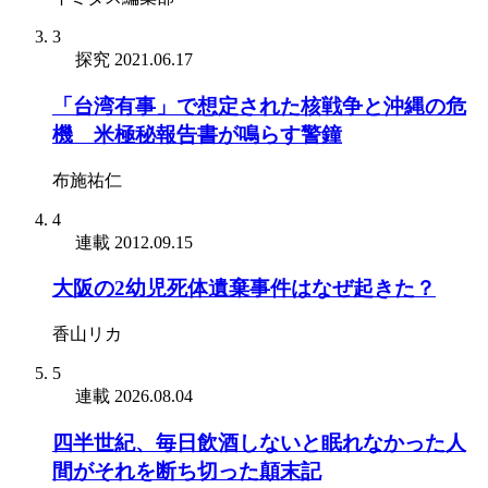
3
探究
2021.06.17
「台湾有事」で想定された核戦争と沖縄の危
機 米極秘報告書が鳴らす警鐘
布施祐仁
4
連載
2012.09.15
大阪の2幼児死体遺棄事件はなぜ起きた？
香山リカ
5
連載
2026.08.04
四半世紀、毎日飲酒しないと眠れなかった人
間がそれを断ち切った顛末記