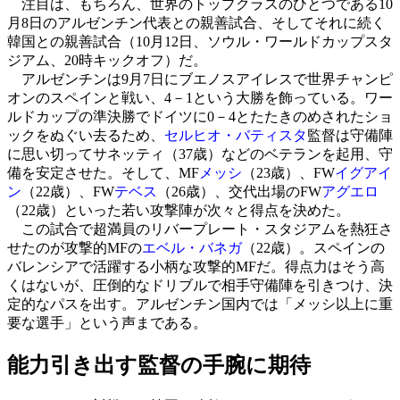
注目は、もちろん、世界のトップクラスのひとつである10
月8日のアルゼンチン代表との親善試合、そしてそれに続く
韓国との親善試合（10月12日、ソウル・ワールドカップスタ
ジアム、20時キックオフ）だ。
アルゼンチンは9月7日にブエノスアイレスで世界チャンピ
オンのスペインと戦い、4－1という大勝を飾っている。ワー
ルドカップの準決勝でドイツに0－4とたたきのめされたショ
ックをぬぐい去るため、
セルヒオ・バティスタ
監督は守備陣
に思い切ってサネッティ（37歳）などのベテランを起用、守
備を安定させた。そして、MF
メッシ
（23歳）、FW
イグアイ
ン
（22歳）、FW
テベス
（26歳）、交代出場のFW
アグエロ
（22歳）といった若い攻撃陣が次々と得点を決めた。
この試合で超満員のリバープレート・スタジアムを熱狂さ
せたのが攻撃的MFの
エベル・バネガ
（22歳）。スペインの
バレンシアで活躍する小柄な攻撃的MFだ。得点力はそう高
くはないが、圧倒的なドリブルで相手守備陣を引きつけ、決
定的なパスを出す。アルゼンチン国内では「メッシ以上に重
要な選手」という声まである。
能力引き出す監督の手腕に期待