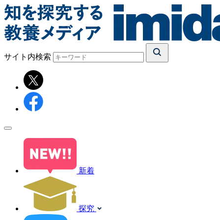
サイト内検索
新着
探究