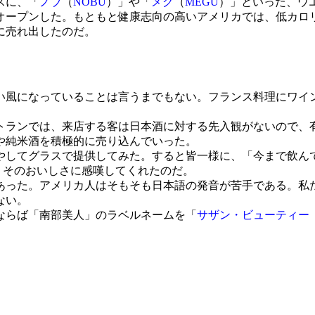
スに、「
ノブ
（
NOBU
）」や「
メグ
（
MEGU
）」といった、ウ
オープンした。もともと健康志向の高いアメリカでは、低カロ
に売れ出したのだ。
風になっていることは言うまでもない。フランス料理にワイ
ランでは、来店する客は日本酒に対する先入観がないので、
や純米酒を積極的に売り込んでいった。
してグラスで提供してみた。すると皆一様に、「今まで飲ん
、そのおいしさに感嘆してくれたのだ。
。アメリカ人はそもそも日本語の発音が苦手である。私たちが提
ない。
ならば「南部美人」のラベルネームを「
サザン・ビューティー