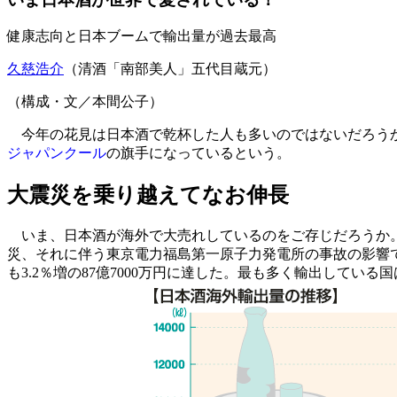
健康志向と日本ブームで輸出量が過去最高
久慈浩介
（清酒「南部美人」五代目蔵元）
（構成・文／本間公子）
今年の花見は日本酒で乾杯した人も多いのではないだろうか
ジャパンクール
の旗手になっているという。
大震災を乗り越えてなお伸長
いま、日本酒が海外で大売れしているのをご存じだろうか。財
災、それに伴う東京電力福島第一原子力発電所の事故の影響で
も3.2％増の87億7000万円に達した。最も多く輸出して