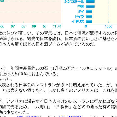
の伸びが著しい。その背景には、日本で韓流が流行するのと
が挙げられる。観光で日本を訪れ、日本酒のおいしさに魅せら
日本人も驚くほどの日本酒ブームが起きているのだ。
いう、年間生産量約2500石（1升瓶25万本＝450キロリット
り上げの約10％におよんでいる。
かった。
に代表される日本食のレストランが徐々に増え始めていた。が
とは言えない酒である。しかし多くのアメリカ人は、これを熱燗
、アメリカに滞在する日本人向けのレストランに行かねばな
値段で売るため、「八海山」「久保田」など名の通った有名銘
地は少なかった。