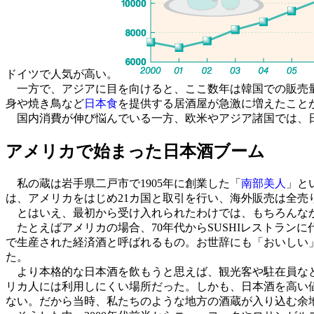
ドイツで人気が高い。
一方で、アジアに目を向けると、ここ数年は韓国での販売量
身や焼き鳥など
日本食
を提供する居酒屋が急激に増えたこと
国内消費が伸び悩んでいる一方、欧米やアジア諸国では、
アメリカで始まった日本酒ブーム
私の蔵は岩手県二戸市で1905年に創業した「
南部美人
」と
は、アメリカをはじめ21カ国と取引を行い、海外販売は全売
とはいえ、最初から受け入れられたわけでは、もちろんな
たとえばアメリカの場合、70年代からSUSHIレストラン
で生産された経済酒と呼ばれるもの。お世辞にも「おいしい」
た。
より本格的な日本酒を飲もうと思えば、観光客や駐在員など
リカ人には利用しにくい場所だった。しかも、日本酒を高い
ない。だから当時、私たちのような地方の酒蔵が入り込む余