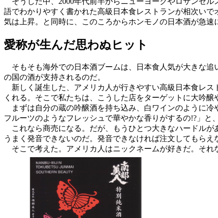
そうした中、2000年代前半からニューヨークやロサンゼル
語でわかりやすく書かれた高級日本食レストランが相次いで
気は上昇。と同時に、このころからホンモノの日本酒が急速
愛称が生んだ思わぬヒット
そもそも海外での日本酒ブームは、日本食人気が大きな追い
の国の酒が支持されるのだ。
新しく誕生した、アメリカ人が行きやすい高級日本食レスト
くれる。そこで私たちは、こうした店をターゲットに大吟醸
まずは自分の蔵の吟醸酒を持ち込み、白ワインのように冷や
フルーツのようなフレッシュで華やかな香りがするの!?」と
これなら商売になる。だが、もうひとつ大きなハードルがあった
うまく発音できないのだ。発音できなければ注文してもらえ
そこで考えた。アメリカ人はニックネームが好きだ。それ