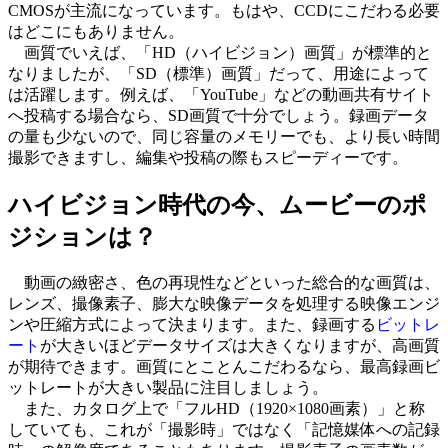
CMOSが主流になっています。もはや、CCDにこだわる必要
はどこにもありません。
画質でいえば、「HD（ハイビジョン）画質」が標準的と
なりましたが、「SD（標準）画質」だって、用途によって
は活躍します。例えば、「YouTube」などの動画共有サイト
へ投稿する場合なら、SD画質で十分でしょう。録画データ
の量も少ないので、同じ容量のメモリーでも、より長い時間
撮影できますし、編集や投稿の際もスピーディーです。
ハイビジョン時代の今、ムービーのポ
ジションは？
動画の緻密さ、色の再現性などといった総合的な画質は、
レンズ、撮像素子、膨大な映像データを処理する映像エンジ
ンや圧縮方式によって決まります。また、録画する
ビットレ
ート
が大きいほどデータサイズは大きくなりますが、高画質
が期待できます。画質にとことんこだわるなら、最高録画ビ
ットレートが大きい製品に注目しましょう。
また、カタログ上で「フルHD（1920×1080画素）」と称
していても、これが「撮影時」ではなく「記憶媒体への記録