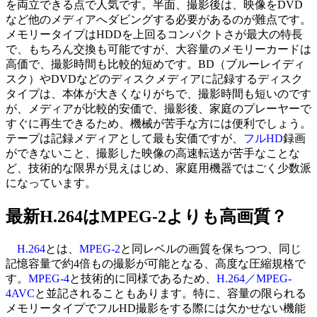
を両立できる点で人気です。半面、撮影後は、映像をDVD
など他のメディアへダビングする必要があるのが難点です。
メモリータイプはHDDを上回るコンパクトさが最大の特長
で、もちろん交換も可能ですが、大容量のメモリーカードは
高価で、撮影時間も比較的短めです。BD（ブルーレイディ
スク）やDVDなどのディスクメディアに記録するディスク
タイプは、本体が大きくなりがちで、撮影時間も短いのです
が、メディアが比較的安価で、撮影後、家庭のプレーヤーで
すぐに再生できるため、機械が苦手な方には便利でしょう。
テープは記録メディアとして最も安価ですが、
フルHD
録画
ができないこと、撮影した映像の高速転送が苦手なことな
ど、技術的な限界が見えはじめ、家庭用機器ではごく少数派
になっています。
最新H.264はMPEG-2よりも高画質？
H.264
とは、
MPEG-2
と同レベルの画質を保ちつつ、同じ
記憶容量で約4倍もの撮影が可能となる、高度な圧縮規格で
す。
MPEG-4
と技術的に同様であるため、
H.264／MPEG-
4AVC
と並記されることもあります。特に、容量の限られる
メモリータイプでフルHD撮影をする際には欠かせない機能