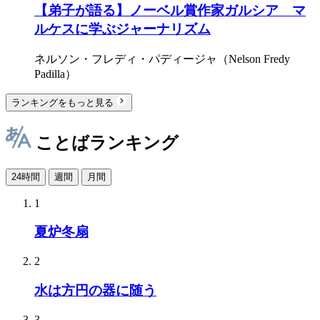
【弟子が語る】ノーベル賞作家ガルシア゠マ
ルケスに学ぶジャーナリズム
ネルソン・フレディ・パディージャ（Nelson Fredy
Padilla）
ランキングをもっと見る
ことばランキング
24時間
週間
月間
1
夏炉冬扇
2
水は方円の器に随う
3