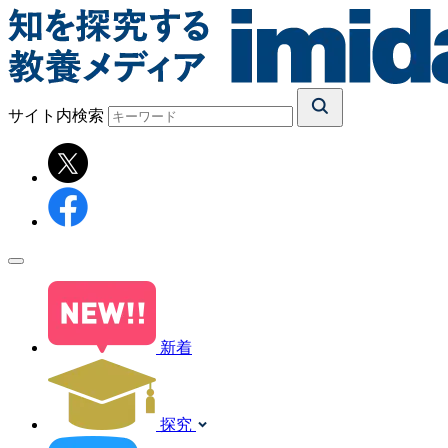
サイト内検索
新着
探究