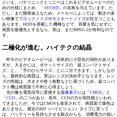
といえ、パナソニックとソニーはこれをビデオムービーのた
めの仕様にまとめ、「
AVCHD
」の名称を与えています。た
だし、まだ開発途上なため、メーカーによっては、動きの多
い映像で
ブロックノイズ
や
モスキートノイズ
が目立つことも
あります。HDDを搭載した機種などで、容量を気にせずに
画質を最優先とするなら、実は、まだMPEG-2が有利なので
す。
二極化が進む。ハイテクの結晶
昨今のビデオムービーは、全体的に小型化の傾向がありま
すが、大まかには、ポケットサイズの「超コンパクトサイ
ズ」と、「手のひらサイズ」とに二分できます。しかしなが
ら、最終的な画質は、実はレンズが決め手となります。レン
ズの性能は、大きさや使う枚数などに基づくため、超コンパ
クト機は画質面で不利と心得ましょう。
光の像を電気信号に変換する
撮像素子
には「
CMOS
」と
「
CCD
」の二つがあり、長年、CCDの方が高性能といわれ
てきましたが、今ではCMOSも改良されて、画質面で遜色は
ありません。最近のHD（ハイビジョン）タイプに至って
は、バッテリーを長持ちさせる観点からも、消費電力の低い