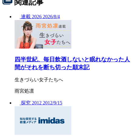
関連記事
連載
2026
2026/
8/4
四半世紀、毎日飲酒しないと眠れなかった人
間がそれを断ち切った顛末記
生きづらい女子たちへ
雨宮処凛
探究
2012
2012/
9/15