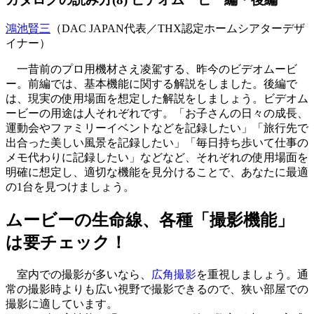
鴻池賢三
（DAC JAPAN代表／THX認定ホームシアターデザ
イナー）
一昔前のプロ用機材さえ凌駕する、昨今のビデオムービ
ー。前編では、基本機能に関する解説をしました。後編で
は、現実の使用場面を想定した解説をしましょう。ビデオム
ービーの用途は人それぞれです。「お子さんの日々の成長、
運動会やファミリーイベントなどを記録したい」「旅行先で
出合った美しい風景を記録したい」「毎日持ち歩いて仕事の
メモ代わりに記録したい」などなど、それぞれの使用場面を
明確に想定し、適切な機能を見分けることで、あなたに最適
の1台を見つけましょう。
ムービーの生命線、各種「撮影機能」
は要チェック！
室内での撮影が多いなら、
広角撮影
を重視しましょう。通
常の撮影時よりも広い視野で撮影できるので、狭い部屋での
撮影に適しています。