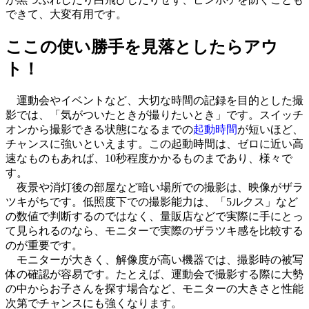
できて、大変有用です。
ここの使い勝手を見落としたらアウ
ト！
運動会やイベントなど、大切な時間の記録を目的とした撮
影では、「気がついたときが撮りたいとき」です。スイッチ
オンから撮影できる状態になるまでの
起動時間
が短いほど、
チャンスに強いといえます。この起動時間は、ゼロに近い高
速なものもあれば、10秒程度かかるものまであり、様々で
す。
夜景や消灯後の部屋など暗い場所での撮影は、映像がザラ
ツキがちです。低照度下での撮影能力は、「5ルクス」など
の数値で判断するのではなく、量販店などで実際に手にとっ
て見られるのなら、モニターで実際のザラツキ感を比較する
のが重要です。
モニターが大きく、解像度が高い機器では、撮影時の被写
体の確認が容易です。たとえば、運動会で撮影する際に大勢
の中からお子さんを探す場合など、モニターの大きさと性能
次第でチャンスにも強くなります。