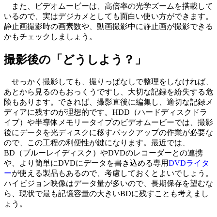
また、ビデオムービーは、高倍率の光学ズームを搭載して
いるので、実はデジカメとしても面白い使い方ができます。
静止画撮影時の画素数や、動画撮影中に静止画が撮影できる
かもチェックしましょう。
撮影後の「どうしよう？」
せっかく撮影しても、撮りっぱなしで整理をしなければ、
あとから見るのもおっくうですし、大切な記録を紛失する危
険もあります。できれば、撮影直後に編集し、適切な記録メ
ディアに残すのが理想的です。HDD（ハードディスクドラ
イブ）や半導体メモリータイプのビデオムービーでは、撮影
後にデータを光ディスクに移すバックアップの作業が必要な
ので、この工程の利便性が鍵になります。最近では、
BD（ブルーレイディスク）やDVDのレコーダーとの連携
や、より簡単にDVDにデータを書き込める専用
DVDライタ
ー
が使える製品もあるので、考慮しておくとよいでしょう。
ハイビジョン映像はデータ量が多いので、長期保存を望むな
ら、現状で最も記憶容量の大きいBDに残すことも考えまし
ょう。