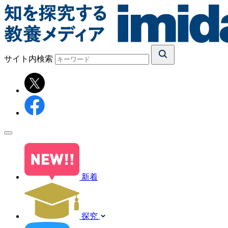
サイト内検索
新着
探究