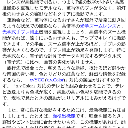
レンズが高性能で明るい、つまりF値の数字が小さい高感
度撮影を重視したモデルなら、被写体のブレが少なく、消灯
後のお子さんの寝顔などもクリアに撮影できます。
運動会など、被写体になるお子さんが屋外で活発に動き回
るような状況での撮影なら、高倍率の
光学ズームレンズ
と、
光学式手ブレ補正
機能を重視しましょう。高倍率のズーム機
能があれば、遠くにいるお子さんも、アップでキレイに撮影
できます。その半面、ズーム倍率が上がるほど、手ブレの影
響が大きくなるので、手ブレ補正が効果を発揮します。特に
光学式なら、電子的な計算でデータを補完するデジタル式
（電子式）に比べ、画質の劣化がありません。
旅行先で出合った、萌えるような新緑、抜けるほど鮮やか
な南国の青い海、色とりどりの紅葉など、鮮烈な情景を記録
するなら、「
xvYCC
(
x.v.Color
)」対応の製品がおすすめで
す。「x.v.Color」対応のテレビと組み合わせることで、テレ
ビ放送よりも色域が広く、純度の高い色彩を堪能できるの
で、現地で見たときの感動がよりリアルによみがえるはずで
す。
また、常に良好な撮影をするためには、最新機能にも注目
しましょう。たとえば、
顔検出機能
です。映像を撮るとき、
露出やピントは顔に合わせたいもの。この機能があれば、顔
が黒つぶれしたり白飛びしたりせず、ピンボケを防ぐことも