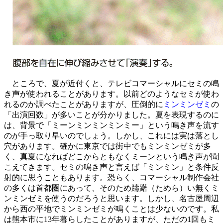
ところで、夏が近付くと、テレビコマーシャルにセミの鳴
き声が使われることがあります。以前どのようなセミが使わ
れるのか調べたことがありますが、圧倒的に
ミンミンゼミ
の
「出演回数」が多いことが分かりました。夏を表現するのに
は、背景で「ミーンミンミンミンミー」という鳴き声を流す
のが手っ取り早いのでしょう。しかし、これには実は落とし
穴があります。確かに東京では街中でもミンミンゼミが多
く、真夏になればどこからともなくミーンという鳴き声が聞
こえてきます。セミの鳴き声と言えば「ミンミン」と条件反
射的に思うこともあります。恐らく、コマーシャル制作会社
の多くは首都圏にあって、そのため躊躇（ためら）い無くミ
ンミンゼミを使うのだろうと思います。しかし、名古屋周辺
から西の平地でミンミンゼミが鳴くことは少ないのです。私
は熊本市に13年暮らしたことがありますが、ただの1回もミ