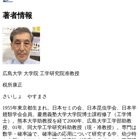
著者情報
広島大学 大学院 工学研究院准教授
税所康正
さいしょ やすまさ
1955年東京都生まれ。日本セミの会、日本昆虫学会、日本半
翅類学会会員。慶應義塾大学大学院博士課程修了（工学博
士）。熊本大学助教授を経て2000年、広島大学工学部助教
授、01年、同大学工学研究科助教授（現・准教授）。専門は
数学・確率論で、確率論の応用について研究する中、幼少時