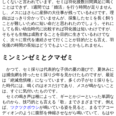
しくないと言われています。セミは羽化後数日間満足に鳴く
ことはできず、1週間では「婚活」を行う時間が足りません
し、メスにはさらに産卵の大仕事が残っているわけです。理
由ははっきり分かっていませんが、採集したセミを長く飼う
ことが難しいために短い命だと思われたのでしょう。それに
しても長い幼虫時代に比較すれば羽化後は短いわけですが、
そもそも生物は成熟することを目的に生きているわけでな
く、次々に世代を連続させて行くことが目的だとも言え、羽
化後の時間の長短はどうでもよいことかもしれません。
ミンミンゼミとクマゼミ
かつて、セミ採りは代表的な子供の夏の遊びで、夏休みに
は捕虫網を持ったセミ採り少年を見かけたものですが、最近
は「絶滅危惧種」になっています。多くの子がセミ採りをし
た時代には、鳴くのはオスだけであり、メスが鳴かないこと
は、すぐに気付いたものです。
セミの鳴き声は種によって、ギーとかジーといった単調な
ものから、技巧的とも言える「歌」までさまざまです。例え
ば、
ツクツクボウシ
が鳴いている姿を見ると、まるでアコー
ディオンのように腹部を伸縮させながら鳴いていて、もはや