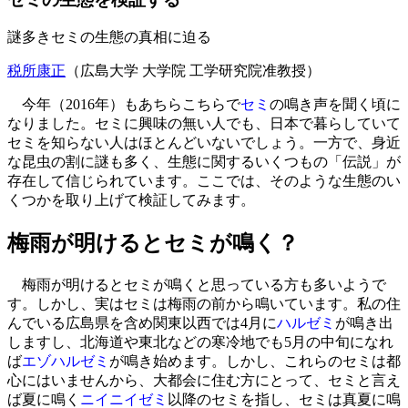
謎多きセミの生態の真相に迫る
税所康正
（広島大学 大学院 工学研究院准教授）
今年（2016年）もあちらこちらで
セミ
の鳴き声を聞く頃に
なりました。セミに興味の無い人でも、日本で暮らしていて
セミを知らない人はほとんどいないでしょう。一方で、身近
な昆虫の割に謎も多く、生態に関するいくつもの「伝説」が
存在して信じられています。ここでは、そのような生態のい
くつかを取り上げて検証してみます。
梅雨が明けるとセミが鳴く？
梅雨が明けるとセミが鳴くと思っている方も多いようで
す。しかし、実はセミは梅雨の前から鳴いています。私の住
んでいる広島県を含め関東以西では4月に
ハルゼミ
が鳴き出
しますし、北海道や東北などの寒冷地でも5月の中旬になれ
ば
エゾハルゼミ
が鳴き始めます。しかし、これらのセミは都
心にはいませんから、大都会に住む方にとって、セミと言え
ば夏に鳴く
ニイニイゼミ
以降のセミを指し、セミは真夏に鳴