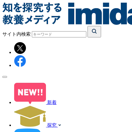
サイト内検索
新着
探究