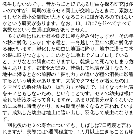
発生しないのです。昔から13と17である理由を探る研究は多
いのですが、周期の違うセミ同士が交雑したときに、素数ど
うしだと最小公倍数が大きくなることに鍵があるのではない
かという研究があります。なお、13、17に7を並べてすべて
素数だという主張は意味がありません。
多くの種は枯れた枝や樹皮に卵を産み付けますが、その年
の秋に孵化（ふか）する種と、一冬越して翌年の夏に孵化す
る種がいます。孵化した幼虫は地面に降り、地中に潜って木
の根に取りつきます。このときに地上でノロノロしている
と、アリなどの餌食になりますし、乾燥して死んでしまう危
険もあります。都市化が進み、乾燥して地表が固くなると、
地中に潜るときの前脚の「掘削力」の違いが種の消長に影響
するという研究があります。大阪でクマゼミが増えたのは、
クマゼミの孵化幼虫の「掘削力」が強力で、固くなった地表
をモノともしないため、ということです。セミの幼虫は根に
流れる樹液を吸って育ちますが、あまり栄養分が多くないた
めに成長に時間がかり、幼虫期間が長くなると言われていま
す。成熟した幼虫は地上に這い出し、羽化して成虫になりま
す。
羽化後のセミの寿命についても、しばしば7日程度と言わ
れますが、実際には3週間程度で、1カ月以上生きることも珍