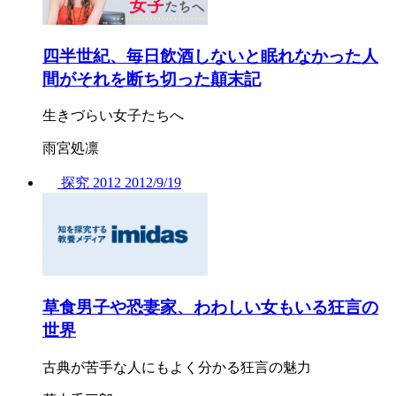
四半世紀、毎日飲酒しないと眠れなかった人
間がそれを断ち切った顛末記
生きづらい女子たちへ
雨宮処凛
探究
2012
2012/
9/19
草食男子や恐妻家、わわしい女もいる狂言の
世界
古典が苦手な人にもよく分かる狂言の魅力