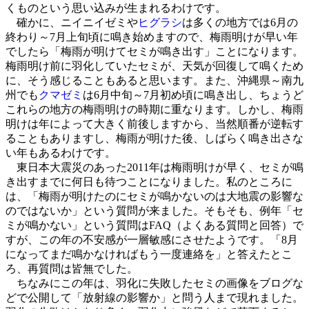
くものという思い込みが生まれるわけです。
確かに、ニイニイゼミや
ヒグラシ
は多くの地方では6月の
終わり～7月上旬頃に鳴き始めますので、梅雨明けが早い年
でしたら「梅雨が明けてセミが鳴き出す」ことになります。
梅雨明け前に羽化していたセミが、天気が回復して鳴くため
に、そう感じることもあると思います。また、沖縄県～南九
州でも
クマゼミ
は6月中旬～7月初め頃に鳴き出し、ちょうど
これらの地方の梅雨明けの時期に重なります。しかし、梅雨
明けは年によって大きく前後しますから、当然順番が逆転す
ることもありますし、梅雨が明けた後、しばらく鳴き出さな
い年もあるわけです。
東日本大震災のあった2011年は梅雨明けが早く、セミが鳴
き出すまでに何日も待つことになりました。私のところに
は、「梅雨が明けたのにセミが鳴かないのは大地震の影響な
のではないか」という質問が来ました。そもそも、例年「セ
ミが鳴かない」という質問はFAQ（よくある質問と回答）で
すが、この年の不安感が一層敏感にさせたようです。「8月
になってまだ鳴かなければもう一度連絡を」と答えたとこ
ろ、再質問は皆無でした。
ちなみにこの年は、羽化に失敗したセミの画像をブログな
どで公開して「放射線の影響か」と問う人まで現れました。