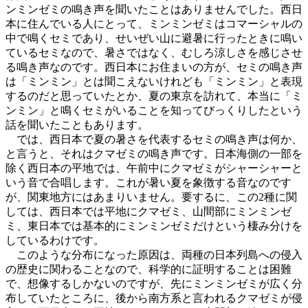
ンミンゼミの鳴き声を聞いたことはありませんでした。西日
本に住んでいる人にとって、ミンミンゼミはコマーシャルの
中で鳴くセミであり、せいぜい山に避暑に行ったときに鳴い
ているセミなので、暑さではなく、むしろ涼しさを感じさせ
る鳴き声なのです。西日本にお住まいの方が、セミの鳴き声
は「ミンミン」とは聞こえないけれども「ミンミン」と表現
するのだと思っていたとか、夏の東京を訪れて、本当に「ミ
ンミン」と鳴くセミがいることを知ってびっくりしたという
話を聞いたこともあります。
では、西日本で夏の暑さを代表するセミの鳴き声は何か、
と言うと、それはクマゼミの鳴き声です。日本海側の一部を
除く西日本の平地では、午前中にクマゼミがシャーシャーと
いう音で合唱します。これが暑い夏を象徴する音なのです
が、関東地方にはあまりいません。要するに、この2種に関
しては、西日本では平地にクマゼミ、山間部にミンミンゼ
ミ、東日本では基本的にミンミンゼミだけという棲み分けを
しているわけです。
このような分布になった原因は、両種の日本列島への侵入
の歴史に関わることなので、科学的に証明することは困難
で、想像するしかないのですが、先にミンミンゼミが広く分
布していたところに、後から南方系と言われるクマゼミが侵