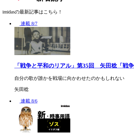
imidasの最新記事はこちら！
連載
8/7
「戦争と平和のリアル」第35回 矢田稔「戦
自分の歌が誰かを戦場に向かわせたのかもしれない
矢田稔
連載
8/6