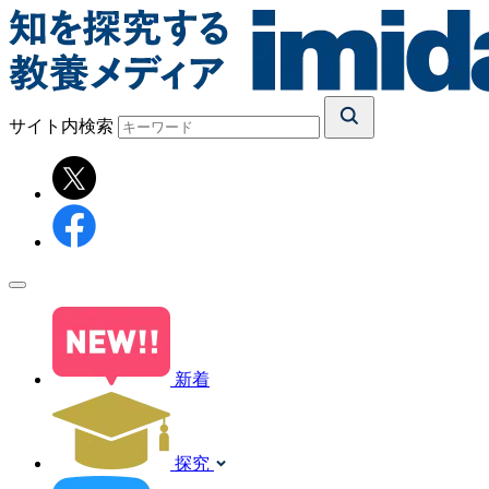
サイト内検索
新着
探究