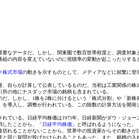
要なデータだ。しかし、関東圏で数百世帯程度と、調査対象
番組の内容を変えていないのに視聴率の変動が起こったりする
ク株式市場
の動きを示すものとして、メディアなどに頻繁に登
、自らが計算して公表しているものだ。当初は工業関係の株式3
引所の他にナスダック市場の銘柄も含まれている。
だ。しかし、1株を2株に分けるという「株式分割」や「新株
」を導入し、調整が行われている。この除数の計算方法を開発
れている。日経平均株価は1975年、日経新聞がダウ・ジョー
消したことから、「
日経平均株価
」と呼ばれるようになった。
途切れることがないことから、世界中の投資家からその動きが注
査と同じ疑問が投げかけられることもあった。また、銘柄の入