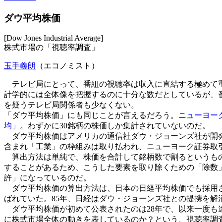
ダウ平均株価
[Dow Jones Industrial Average]
株式市場の「視聴率調査」
玉手義朗
（エコノミスト）
テレビ局にとって、番組の視聴率は収入に直結する極めて重
計学的には全体像を把握するのに十分な数だとしているが、
を疑うテレビ局関係者も少なくない。
「ダウ平均株価」にも同じことが言えるだろう。
ニューヨー
均
」。わずかに30銘柄の株価しか集計されていないのだ。
ダウ平均株価はアメリカの通信社ダウ・ジョーンズ社が開発
含まれ「工業」の枠組みは取り払われ、ニューヨーク証券取
算出方法は単純で、株価を合計して銘柄数で割るというもの
することがあるため、こうした要素を取り除くための「除数
許」になっているのだ。
ダウ平均株価の算出方法は、日本の日経平均株価でも採用さ
ばれていた。85年、日経はダウ・ジョーンズ社との提携を解
ダウ平均株価が初めて公表されたのは28年で、以来一度も
に株式市場全体の動きを表しているのか？という、視聴率調