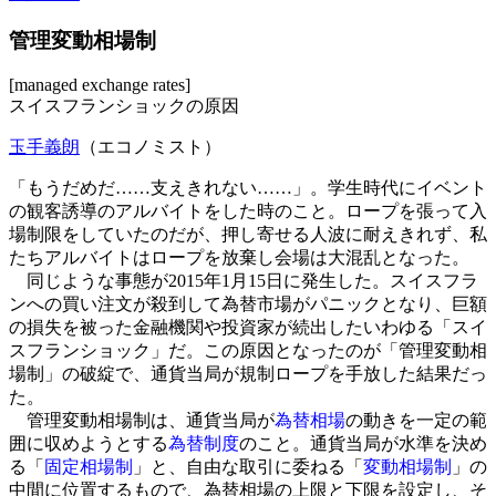
管理変動相場制
[managed exchange rates]
スイスフランショックの原因
玉手義朗
（エコノミスト）
「もうだめだ……支えきれない……」。学生時代にイベント
の観客誘導のアルバイトをした時のこと。ロープを張って入
場制限をしていたのだが、押し寄せる人波に耐えきれず、私
たちアルバイトはロープを放棄し会場は大混乱となった。
同じような事態が2015年1月15日に発生した。スイスフラ
ンへの買い注文が殺到して為替市場がパニックとなり、巨額
の損失を被った金融機関や投資家が続出したいわゆる「スイ
スフランショック」だ。この原因となったのが「管理変動相
場制」の破綻で、通貨当局が規制ロープを手放した結果だっ
た。
管理変動相場制は、通貨当局が
為替相場
の動きを一定の範
囲に収めようとする
為替制度
のこと。通貨当局が水準を決め
る「
固定相場制
」と、自由な取引に委ねる「
変動相場制
」の
中間に位置するもので、為替相場の上限と下限を設定し、そ