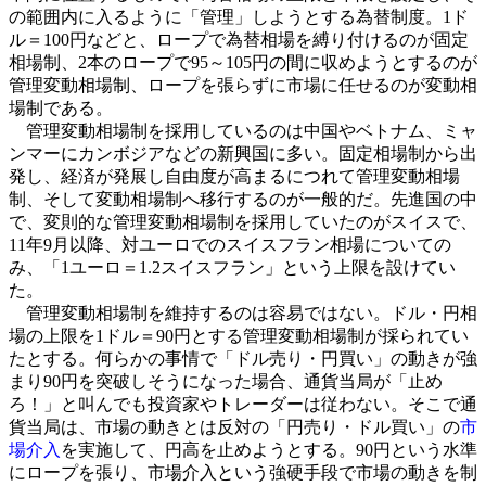
の範囲内に入るように「管理」しようとする為替制度。1ド
ル＝100円などと、ロープで為替相場を縛り付けるのが固定
相場制、2本のロープで95～105円の間に収めようとするのが
管理変動相場制、ロープを張らずに市場に任せるのが変動相
場制である。
管理変動相場制を採用しているのは中国やベトナム、ミャ
ンマーにカンボジアなどの新興国に多い。固定相場制から出
発し、経済が発展し自由度が高まるにつれて管理変動相場
制、そして変動相場制へ移行するのが一般的だ。先進国の中
で、変則的な管理変動相場制を採用していたのがスイスで、
11年9月以降、対ユーロでのスイスフラン相場についての
み、「1ユーロ＝1.2スイスフラン」という上限を設けてい
た。
管理変動相場制を維持するのは容易ではない。ドル・円相
場の上限を1ドル＝90円とする管理変動相場制が採られてい
たとする。何らかの事情で「ドル売り・円買い」の動きが強
まり90円を突破しそうになった場合、通貨当局が「止め
ろ！」と叫んでも投資家やトレーダーは従わない。そこで通
貨当局は、市場の動きとは反対の「円売り・ドル買い」の
市
場介入
を実施して、円高を止めようとする。90円という水準
にロープを張り、市場介入という強硬手段で市場の動きを制