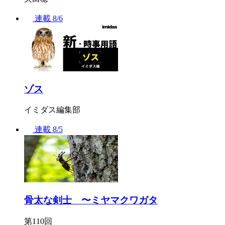
連載
8/6
ゾス
イミダス編集部
連載
8/5
骨太な剣士 〜ミヤマクワガタ
第110回