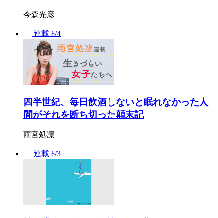
今森光彦
連載
8/4
四半世紀、毎日飲酒しないと眠れなかった人
間がそれを断ち切った顛末記
雨宮処凛
連載
8/3