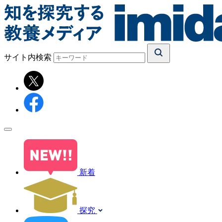
サイト内検索
新着
探究