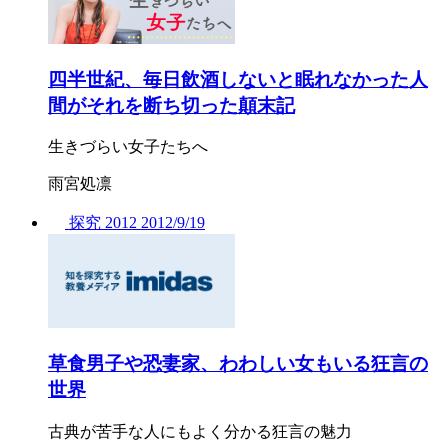
四半世紀、毎日飲酒しないと眠れなかった人
間がそれを断ち切った顛末記
生きづらい女子たちへ
雨宮処凛
探究
2012
2012/
9/19
草食男子や恐妻家、わわしい女もいる狂言の
世界
古典が苦手な人にもよく分かる狂言の魅力