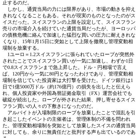
止するのだ。
しかし、通貨当局の力には限界があり、市場の動きを抑え
きれなくなることもある。それが現実のものとなったのがス
イスだった。スイスフランの上限を設定して、スイスフラン
売りの市場介入を続けていた通貨当局だったが、ヨーロッパ
の債務危機に絡んで加速した猛烈な買いの圧力に耐えきれな
くなり、15年1月15日に突如として上限を撤廃し管理変動相
場制を放棄する。
1ユーロ＝1.2スイスフランに張られていたロープが突然外
されたことでスイスフラン買いが一気に加速し、わずか1日
で0.8スイスフランまで急上昇した。ドル・円相場で言え
ば、120円から一気に80円となったわけであり、管理変動相
場制を信じていた投資家は大打撃を受けた。ドイツ銀行は1
日で1億5000万ドル（約176億円）の損失を出したと伝えら
れ、個人投資家や外国為替証拠金取引（FX）運営会社でも
破綻が続出した。ロープが外された結果、押し寄せるスイス
フラン買いの人々の下敷きになったのだ。
アルバイトが入場制限のロープを放棄したことで混乱を引
き起こしたイベントの主催者は、管理体制の不備を問われ
た。管理変動相場制を突如として放棄したスイスの通貨当局
に対しても、余りに無責任だと批判する声も出ているのであ