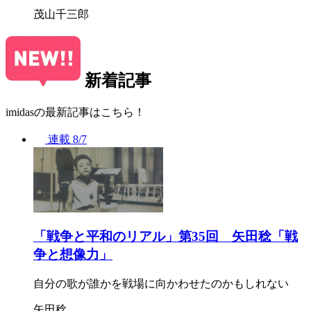
茂山千三郎
新着記事
imidasの最新記事はこちら！
連載
8/7
「戦争と平和のリアル」第35回 矢田稔「戦
争と想像力」
自分の歌が誰かを戦場に向かわせたのかもしれない
矢田稔