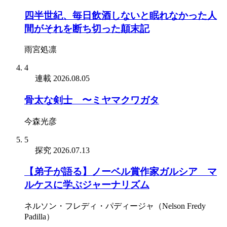
四半世紀、毎日飲酒しないと眠れなかった人
間がそれを断ち切った顛末記
雨宮処凛
4
連載
2026.08.05
骨太な剣士 〜ミヤマクワガタ
今森光彦
5
探究
2026.07.13
【弟子が語る】ノーベル賞作家ガルシア゠マ
ルケスに学ぶジャーナリズム
ネルソン・フレディ・パディージャ（Nelson Fredy
Padilla）