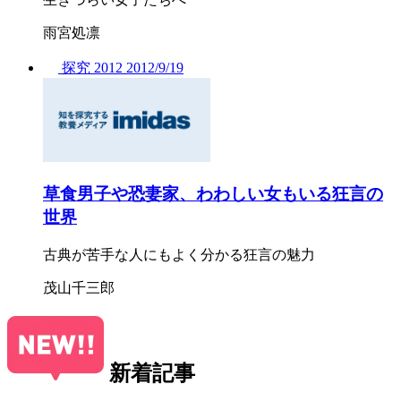
雨宮処凛
探究
2012
2012/
9/19
草食男子や恐妻家、わわしい女もいる狂言の
世界
古典が苦手な人にもよく分かる狂言の魅力
茂山千三郎
新着記事