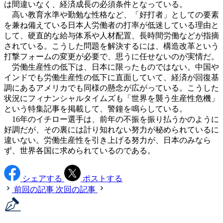
は間違いなく、経済成長の必須条件となっている。
高い教育水準や勤勉な性格など、「好打者」としての要素
を兼ね備えている日本人労働者の打率が低迷している理由と
して、硬直的な給与体系や人材配置、長時間労働などが指摘
されている。こうした問題を解決するには、構造改革という
打撃フォームの変更が必要で、思うに任せないのが実情だ。
労働生産性の低下は、日本に限ったものではない。中国や
インドでも労働生産性の低下に直面していて、経済が回復基
調にあるアメリカでも同様の懸念が広がっている。こうした
状況にフィナンシャルタイムズも「世界を襲う生産性危機」
という特集記事を掲載して、警鐘を鳴らしている。
16年のイチロー選手は、前年の不振を振り払うかのように
好調だが、その裏には計り知れない努力が秘められているに
違いない。労働生産性を引き上げる努力が、日本のみなら
ず、世界各国に求められているのである。
シェアする
ポストする
前回の記事
次回の記事