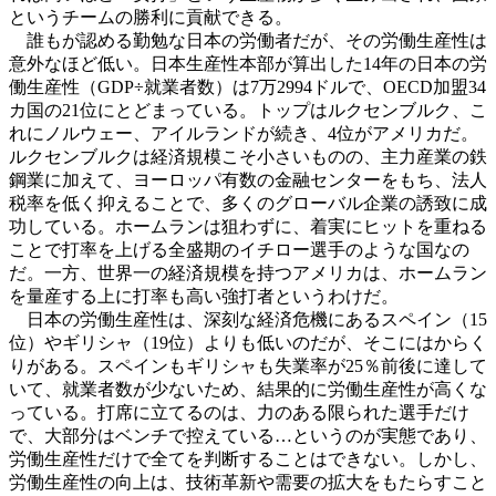
というチームの勝利に貢献できる。
誰もが認める勤勉な日本の労働者だが、その労働生産性は
意外なほど低い。日本生産性本部が算出した14年の日本の労
働生産性（GDP÷就業者数）は7万2994ドルで、OECD加盟34
カ国の21位にとどまっている。トップはルクセンブルク、こ
れにノルウェー、アイルランドが続き、4位がアメリカだ。
ルクセンブルクは経済規模こそ小さいものの、主力産業の鉄
鋼業に加えて、ヨーロッパ有数の金融センターをもち、法人
税率を低く抑えることで、多くのグローバル企業の誘致に成
功している。ホームランは狙わずに、着実にヒットを重ねる
ことで打率を上げる全盛期のイチロー選手のような国なの
だ。一方、世界一の経済規模を持つアメリカは、ホームラン
を量産する上に打率も高い強打者というわけだ。
日本の労働生産性は、深刻な経済危機にあるスペイン（15
位）やギリシャ（19位）よりも低いのだが、そこにはからく
りがある。スペインもギリシャも失業率が25％前後に達して
いて、就業者数が少ないため、結果的に労働生産性が高くな
っている。打席に立てるのは、力のある限られた選手だけ
で、大部分はベンチで控えている…というのが実態であり、
労働生産性だけで全てを判断することはできない。しかし、
労働生産性の向上は、技術革新や需要の拡大をもたらすこと