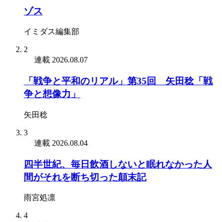
ゾス
イミダス編集部
2
連載
2026.08.07
「戦争と平和のリアル」第35回 矢田稔「戦
争と想像力」
矢田稔
3
連載
2026.08.04
四半世紀、毎日飲酒しないと眠れなかった人
間がそれを断ち切った顛末記
雨宮処凛
4