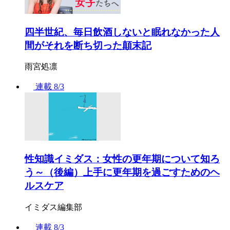
四半世紀、毎日飲酒しないと眠れなかった人
間がそれを断ち切った顛末記
雨宮処凛
連載
8/3
性知識イミダス：女性の更年期について知ろ
う～（後編）上手に更年期を過ごすためのヘ
ルスケア
イミダス編集部
連載
8/3