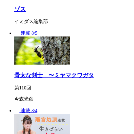
ゾス
イミダス編集部
連載
8/5
骨太な剣士 〜ミヤマクワガタ
第110回
今森光彦
連載
8/4