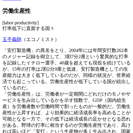
労働生産性
[labor productivity]
打率低下に直面する国々
玉手義朗
（エコノミスト）
「安打製造機」の異名をとり、2004年には年間安打数262本
のメジャー記録を樹立して、3割7分2厘という驚異的な打率
を記録したイチロー選手。40歳を超えても現役を続けている
が、15年の打率は2割2分9厘と低迷、安打製造機としての生
産能力は大きく低下しているのだが、同様の状況が、世界経
済でも起こっている。労働生産性が低下している国が続出し
ているのだ。
「労働生産性」は、労働者が一定期間にどれだけのモノやサ
ービスを生み出しているかを示す指数で、GDP（国内総生
産）を労働者数や労働時間で割ったものが一般的だ。労働生
産性が上昇すれば、より効果的に経済成長率を高めることが
可能となる一方で、その低下は経済成長の足かせとなる恐れ
がある。野球の打率に相当するのが労働生産性であり、高け
れば高いほど「安打」という生産物が多く生み出され、国家