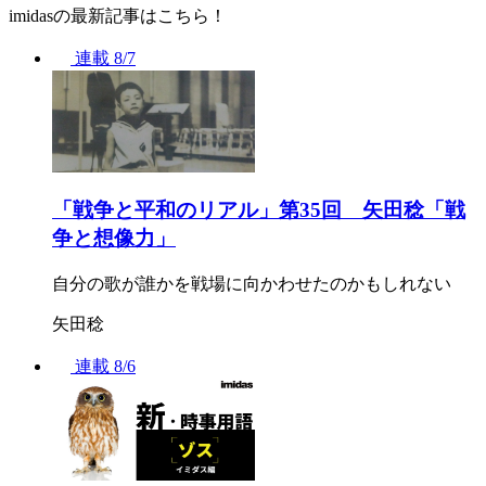
imidasの最新記事はこちら！
連載
8/7
「戦争と平和のリアル」第35回 矢田稔「戦
争と想像力」
自分の歌が誰かを戦場に向かわせたのかもしれない
矢田稔
連載
8/6