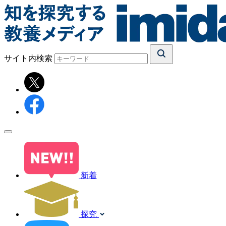
サイト内検索
新着
探究