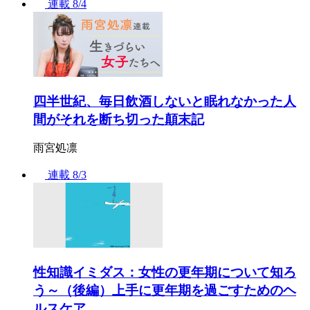
連載
8/4
四半世紀、毎日飲酒しないと眠れなかった人
間がそれを断ち切った顛末記
雨宮処凛
連載
8/3
性知識イミダス：女性の更年期について知ろ
う～（後編）上手に更年期を過ごすためのヘ
ルスケア