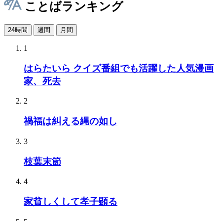
ことばランキング
24時間
週間
月間
1
はらたいら クイズ番組でも活躍した人気漫画
家、死去
2
禍福は糾える縄の如し
3
枝葉末節
4
家貧しくして孝子顕る