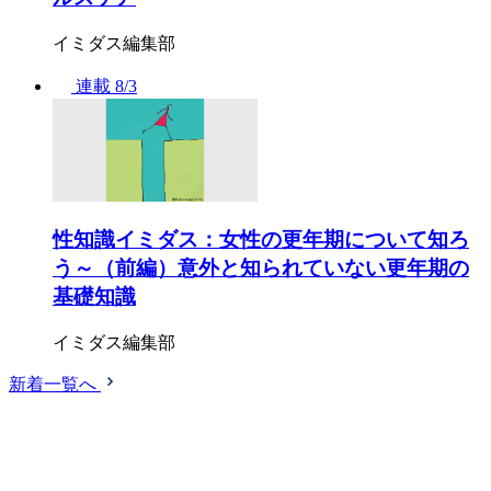
イミダス編集部
連載
8/3
性知識イミダス：女性の更年期について知ろ
う～（前編）意外と知られていない更年期の
基礎知識
イミダス編集部
新着一覧へ