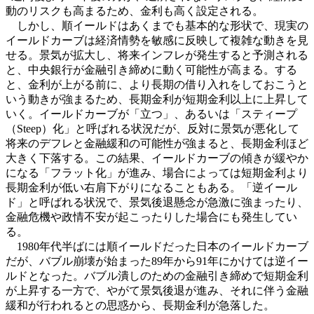
動のリスクも高まるため、金利も高く設定される。
しかし、順イールドはあくまでも基本的な形状で、現実の
イールドカーブは経済情勢を敏感に反映して複雑な動きを見
せる。景気が拡大し、将来インフレが発生すると予測される
と、中央銀行が金融引き締めに動く可能性が高まる。する
と、金利が上がる前に、より長期の借り入れをしておこうと
いう動きが強まるため、長期金利が短期金利以上に上昇して
いく。イールドカーブが「立つ」、あるいは「スティープ
（Steep）化」と呼ばれる状況だが、反対に景気が悪化して
将来のデフレと金融緩和の可能性が強まると、長期金利ほど
大きく下落する。この結果、イールドカーブの傾きが緩やか
になる「フラット化」が進み、場合によっては短期金利より
長期金利が低い右肩下がりになることもある。「逆イール
ド」と呼ばれる状況で、景気後退懸念が急激に強まったり、
金融危機や政情不安が起こったりした場合にも発生してい
る。
1980年代半ばには順イールドだった日本のイールドカーブ
だが、バブル崩壊が始まった89年から91年にかけては逆イー
ルドとなった。バブル潰しのための金融引き締めで短期金利
が上昇する一方で、やがて景気後退が進み、それに伴う金融
緩和が行われるとの思惑から、長期金利が急落した。