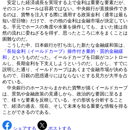
安定した経済成長を実現する上で金利は重要な要素だが、
そのコントロールは容易ではない。中央銀行が直接操作でき
るのは、貨幣を注入する際に適用する政策金利（通常は最も
短い翌日物）だけで、その他の金利は金融市場が決定してい
る。手元でホースの角度や水量を操作しても、まいた後は自
然の流れに委ねざるを得ず、思ったところに水をまくことは
困難なのだ。
こうした中、日本銀行が打ち出した新たな金融緩和策は、
「
長短金利（イールドカーブ）操作付き量的・質的金融緩
和
」というものだった。イールドカーブを日銀がコントロー
ルし、長期金利を下支えしようというのだ。しかし、すでに
説明した通り、イールドカーブはあくまで金融市場が決める
もので、日銀の思惑通りにはならないとする見方が大半を占
めている。
中央銀行のホースからまかれた貨幣が描くイールドカーブ
は、景気や金融政策の見通しから、政治的な要因に至るま
で、様々な要素を反映している。その形状を分析すること
で、経済の過去、現在、そして未来を知る重要な情報を得る
ことができるのである。
シェアする
ポストする