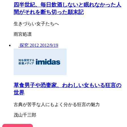
四半世紀、毎日飲酒しないと眠れなかった人
間がそれを断ち切った顛末記
生きづらい女子たちへ
雨宮処凛
探究
2012
2012/
9/19
草食男子や恐妻家、わわしい女もいる狂言の
世界
古典が苦手な人にもよく分かる狂言の魅力
茂山千三郎