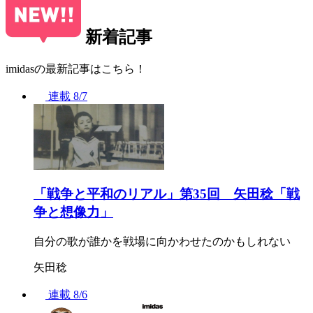
新着記事
imidasの最新記事はこちら！
連載
8/7
「戦争と平和のリアル」第35回 矢田稔「戦
争と想像力」
自分の歌が誰かを戦場に向かわせたのかもしれない
矢田稔
連載
8/6