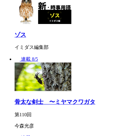
ゾス
イミダス編集部
連載
8/5
骨太な剣士 〜ミヤマクワガタ
第110回
今森光彦