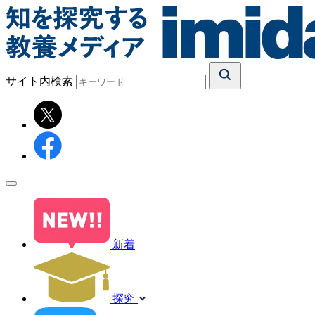
サイト内検索
新着
探究