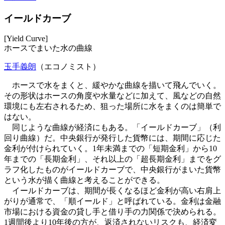
イールドカーブ
[Yield Curve]
ホースでまいた水の曲線
玉手義朗
（エコノミスト）
ホースで水をまくと、緩やかな曲線を描いて飛んでいく。
その形状はホースの角度や水量などに加えて、風などの自然
環境にも左右されるため、狙った場所に水をまくのは簡単で
はない。
同じような曲線が経済にもある。「イールドカーブ」（利
回り曲線）だ。中央銀行が発行した貨幣には、期間に応じた
金利が付けられていく。1年未満までの「短期金利」から10
年までの「長期金利」、それ以上の「超長期金利」までをグ
ラフ化したものがイールドカーブで、中央銀行がまいた貨幣
という水が描く曲線と考えることができる。
イールドカーブは、期間が長くなるほど金利が高い右肩上
がりが通常で、「順イールド」と呼ばれている。金利は金融
市場における資金の貸し手と借り手の力関係で決められる。
1週間後より10年後の方が、返済されないリスクも、経済変