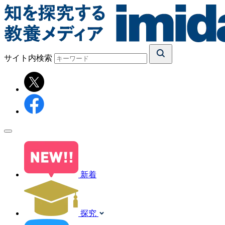
サイト内検索
新着
探究