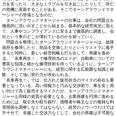
力を失ったり、大きなトラブルを引き起こしたりして、存亡
の危機に直面することがある。そこでターンアラウンドマネ
ージャーの登場となるのだ。
ターンアラウンドマネージャーの仕事は、会社の問題点を
徹底的に洗い出すことから始まる。基本的な経営状況に加え
て、人事やコンプライアンスに至るまで徹底的に調査し、会
社という車のどこが壊れているのかを探っていく。
問題点を整理したターンアラウンドマネージャーは、故障
箇所を修理したり、部品を交換したりというリストラに着手
すると同時に、新しい経営戦略も打ち出して、再建を進め
る。「名車再生！」で修理担当のエドが、自動車についての
豊富な知識と確かな修理技術を持っているように、ターンア
ラウンドマネージャーにも、経営に関する広範囲な知識と経
験、そして強い実行力が求められる。
「名車再生！」では、仕入れと販売担当のマイクの存在も重
要となっている。高い情報力と巧みな交渉術で、車を安く買
い付けて高く販売するマイクだが、ターンアラウンドマネー
ジャーも同様の資質が必要となる。企業再建を円滑に進める
ためには、取引先や取引銀行、債権者や株主などの複雑な利
害関係を調整しなくてはならない。経営のノウハウだけでは
不十分で、卓越した交渉力なくして、会社の再建は不可能な