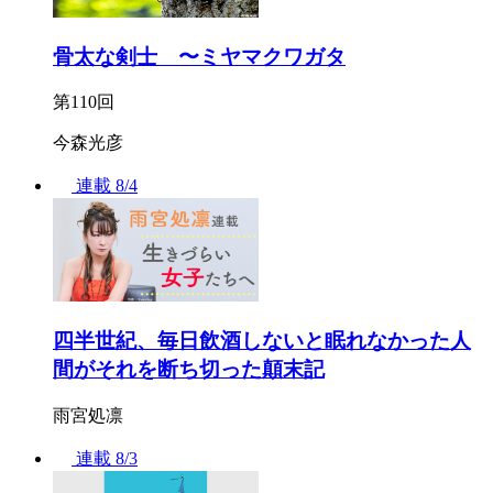
骨太な剣士 〜ミヤマクワガタ
第110回
今森光彦
連載
8/4
四半世紀、毎日飲酒しないと眠れなかった人
間がそれを断ち切った顛末記
雨宮処凛
連載
8/3