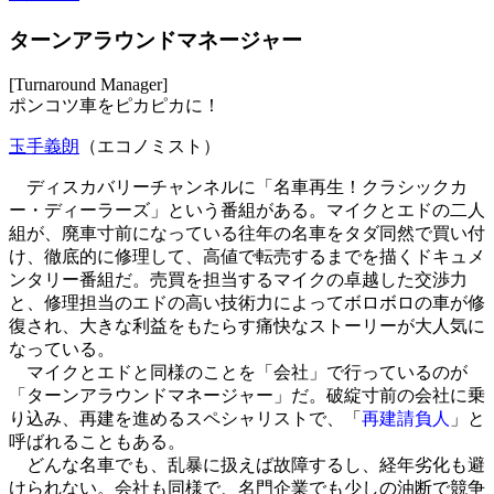
ターンアラウンドマネージャー
[Turnaround Manager]
ポンコツ車をピカピカに！
玉手義朗
（エコノミスト）
ディスカバリーチャンネルに「名車再生！クラシックカ
ー・ディーラーズ」という番組がある。マイクとエドの二人
組が、廃車寸前になっている往年の名車をタダ同然で買い付
け、徹底的に修理して、高値で転売するまでを描くドキュメ
ンタリー番組だ。売買を担当するマイクの卓越した交渉力
と、修理担当のエドの高い技術力によってボロボロの車が修
復され、大きな利益をもたらす痛快なストーリーが大人気に
なっている。
マイクとエドと同様のことを「会社」で行っているのが
「ターンアラウンドマネージャー」だ。破綻寸前の会社に乗
り込み、再建を進めるスペシャリストで、「
再建請負人
」と
呼ばれることもある。
どんな名車でも、乱暴に扱えば故障するし、経年劣化も避
けられない。会社も同様で、名門企業でも少しの油断で競争