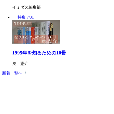
イミダス編集部
特集
7/31
1995年を知るための10冊
奥 憲介
新着一覧へ