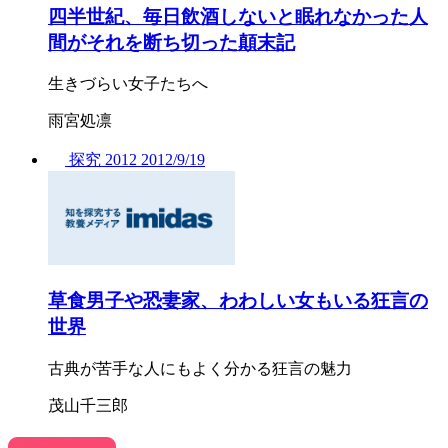
四半世紀、毎日飲酒しないと眠れなかった人
間がそれを断ち切った顛末記
生きづらい女子たちへ
雨宮処凛
探究
2012
2012/
9/19
草食男子や恐妻家、わわしい女もいる狂言の
世界
古典が苦手な人にもよく分かる狂言の魅力
茂山千三郎