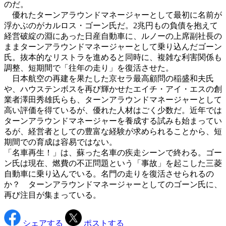
のだ。
優れたターンアラウンドマネージャーとして最初に名前が
浮かぶのがカルロス・ゴーン氏だ。2兆円もの負債を抱えて
経営破綻の淵にあった日産自動車に、ルノーの上席副社長の
ままターンアラウンドマネージャーとして乗り込んだゴーン
氏。抜本的なリストラを進めると同時に、複雑な利害関係も
調整、短期間で「往年の走り」を復活させた。
日本航空の再建を果たした京セラ最高顧問の稲盛和夫氏
や、ハウステンボスを再び輝かせたエイチ・アイ・エスの創
業者澤田秀雄氏らも、ターンアラウンドマネージャーとして
高い評価を得ているが、優れた人材はごく少数だ。近年では
ターンアラウンドマネージャーを養成する試みも始まってい
るが、経営者としての豊富な経験が求められることから、短
期間での育成は容易ではない。
「名車再生！」は、蘇った名車の疾走シーンで終わる。ゴー
ン氏は現在、燃費の不正問題という「事故」を起こした三菱
自動車に乗り込んでいる。名門の走りを復活させられるの
か？ ターンアラウンドマネージャーとしてのゴーン氏に、
再び注目が集まっている。
シェアする
ポストする