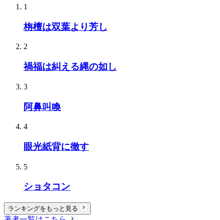
1
栴檀は双葉より芳し
2
禍福は糾える縄の如し
3
阿鼻叫喚
4
眼光紙背に徹す
5
ショタコン
ランキングをもっと見る
著者一覧はこちら