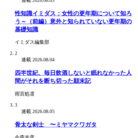
連載
2026.08.03
性知識イミダス：女性の更年期について知ろ
う～（前編）意外と知られていない更年期の
基礎知識
イミダス編集部
2
連載
2026.08.04
四半世紀、毎日飲酒しないと眠れなかった人
間がそれを断ち切った顛末記
雨宮処凛
3
連載
2026.08.05
骨太な剣士 〜ミヤマクワガタ
今森光彦