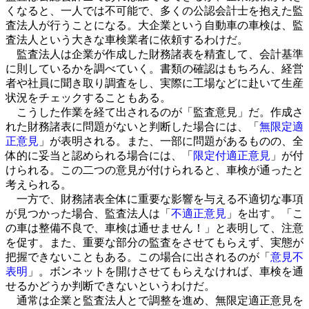
くなると、一人では不可能で、多くの公認会計士を抱えた監
査法人が行うことになる。大企業という自動車の車検は、監
査法人という大きな車検業者に依頼するわけだ。
監査法人は企業が作成した財務諸表を精査して、会計基準
に則しているかを調べていく。書類の確認はもちろん、経営
者や社員に聞き取り調査をし、実際に工場などに赴いて生産
状況をチェックすることもある。
こうした作業を経て出されるのが「監査意見」だ。作成さ
れた財務諸表に問題がないと判断した場合には、「
無限定適
正意見
」が表明される。また、一部に問題があるものの、全
体的に妥当と認められる場合には、「
限定付適正意見
」が付
けられる。この二つの意見が付けられると、車検が通ったと
考えられる。
一方で、財務諸表全体に重要な影響を与える不適切な事項
が見つかった場合、監査法人は「
不適正意見
」を出す。「こ
の車は整備不良で、車検は通せません！」と表明して、注意
を促す。また、重要な部分の監査をさせてもらえず、実態が
把握できないこともある。この場合に出されるのが「
意見不
表明
」。ボンネットを開けさせてもらえなければ、車検を通
せるかどうか判断できないというわけだ。
通常は企業と監査法人とで調整を進め、無限定適正意見を