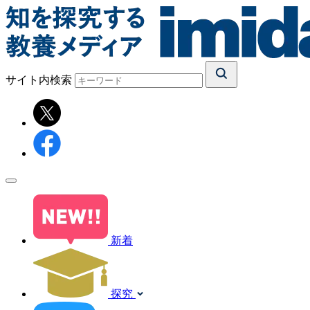
サイト内検索
新着
探究