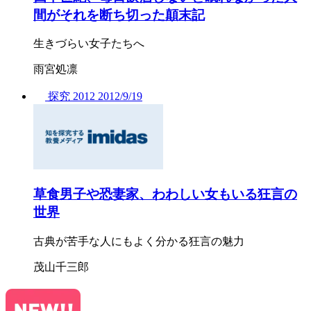
間がそれを断ち切った顛末記
生きづらい女子たちへ
雨宮処凛
探究
2012
2012/
9/19
草食男子や恐妻家、わわしい女もいる狂言の
世界
古典が苦手な人にもよく分かる狂言の魅力
茂山千三郎