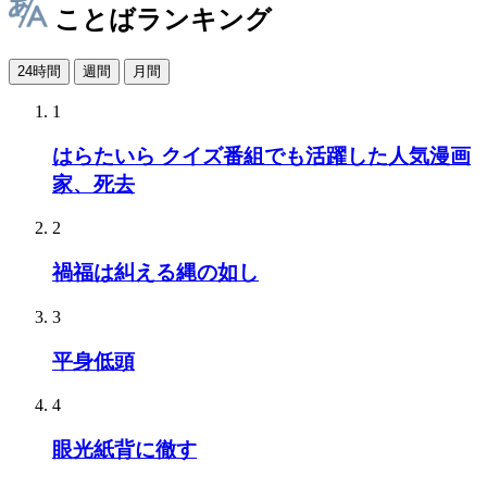
ことばランキング
24時間
週間
月間
1
はらたいら クイズ番組でも活躍した人気漫画
家、死去
2
禍福は糾える縄の如し
3
平身低頭
4
眼光紙背に徹す