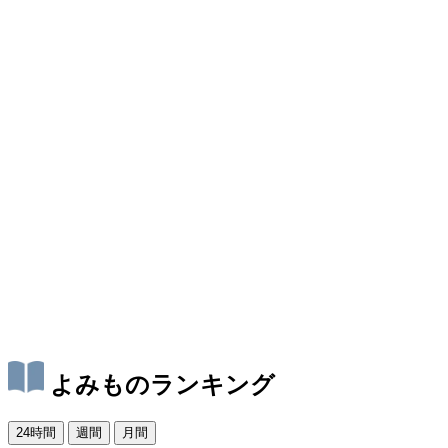
よみものランキング
24時間
週間
月間