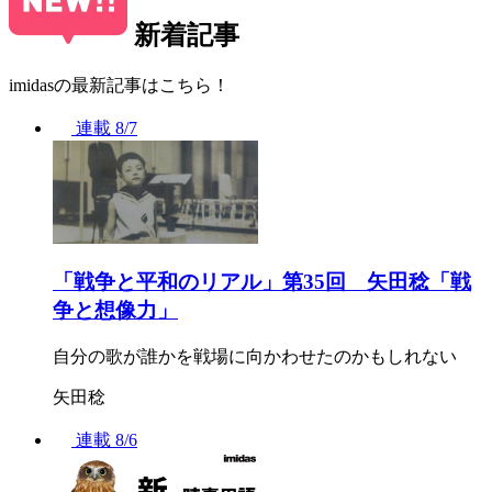
新着記事
imidasの最新記事はこちら！
連載
8/7
「戦争と平和のリアル」第35回 矢田稔「戦
争と想像力」
自分の歌が誰かを戦場に向かわせたのかもしれない
矢田稔
連載
8/6