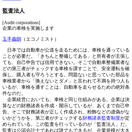
監査法人
[Audit corporations]
企業の車検を実施します
玉手義朗
（エコノミスト）
日本では自動車が公道を走るためには、車検を通っている
ことが必要だ。「きちんと整備してある」と所有者が主張し
ても、自己申告では信用できない。そこで自動車整備業者な
どの第三者がチェックする車検を課すことで、安全運転を確
保し、購入者も守ろうとする。問題ないと思っていた部品を
車検業者から「換えないとダメ」と言われて不満を持つ人も
いるが、車検を通すことは、自動車を走らせるための絶対条
件なのだ。
企業経営においても、車検と同じ仕組みがある。企業は決
算などの財務諸表を作成・開示しているが、あくまで自己申
告。そこで財務諸表が正しく作成され、粉飾などの虚偽がな
いかどうかを、第三者がチェックする
財務諸表監査制度
が定
められている。この監査を行っているのが「監査法人」だ。
監査は公認会計士であれば誰でもできるが、企業規模が大き