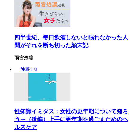
四半世紀、毎日飲酒しないと眠れなかった人
間がそれを断ち切った顛末記
雨宮処凛
連載
8/3
性知識イミダス：女性の更年期について知ろ
う～（後編）上手に更年期を過ごすためのヘ
ルスケア