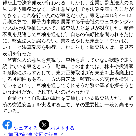
得た上で決算発表が行われる。しかし、企業は監査法人の意
見に従う義務はなく、適正意見なしでも決算発表することが
できる。これを行ったのが東芝だった。東芝は2016年4～12
月期決算で、原子力事業を展開する子会社のウェスチングハ
ウスの損失評価について、監査法人と意見が対立した。整備
不良を見逃して車検を通せば、自らの信頼性を問われるだけ
に、監査法人は譲らない。業を煮やした東芝は「ウソはな
い！」と決算発表を強行、これに対して監査法人は、意見不
表明を行った。
監査法人の意見を無視し、車検を通っていない状態で走り
続けている東芝という自動車。このままでは、株主や投資家
を危険にさらすとして、東京証券取引所が東芝を上場廃止に
する可能性もある。一方の東芝は、監査法人の交代も検討し
ているという。車検を通してくれそうな別の業者を探そうと
いうわけだが、それでいいのだろうか？
企業という自動車の車検を実施している監査法人だ。「経
済の交通安全」を実現する上で、その重要性は一段と高まっ
ている。
シェアする
ポストする
前回の記事
次回の記事