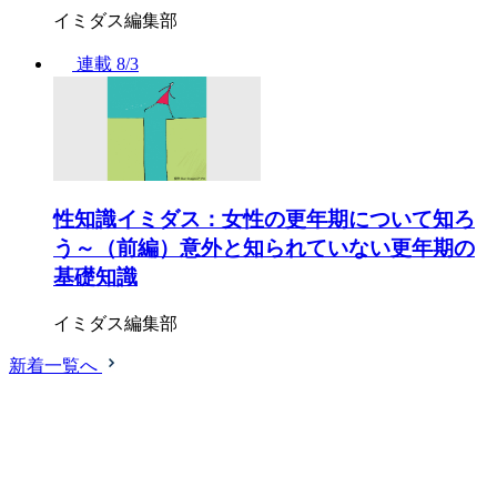
イミダス編集部
連載
8/3
性知識イミダス：女性の更年期について知ろ
う～（前編）意外と知られていない更年期の
基礎知識
イミダス編集部
新着一覧へ