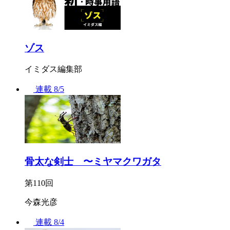
ゾス
イミダス編集部
連載
8/5
骨太な剣士 〜ミヤマクワガタ
第110回
今森光彦
連載
8/4