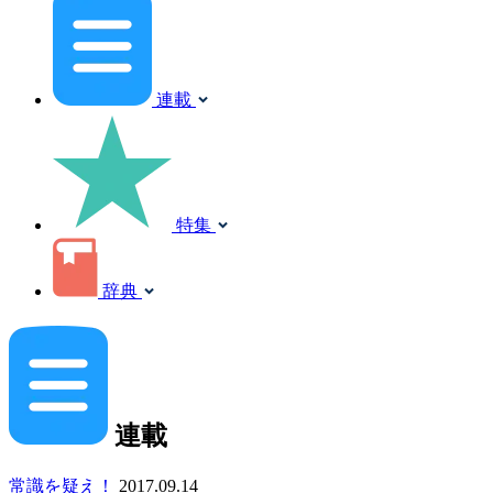
連載
特集
辞典
連載
常識を疑え！
2017.09.14