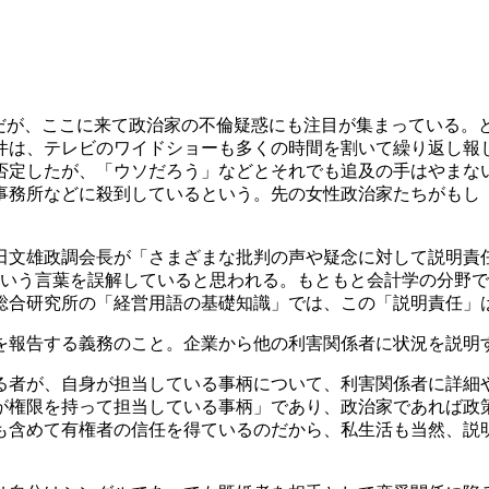
だが、ここに来て政治家の不倫疑惑にも注目が集まっている。
件は、テレビのワイドショーも多くの時間を割いて繰り返し報
否定したが、「ウソだろう」などとそれでも追及の手はやまな
事務所などに殺到しているという。先の女性政治家たちがもし
文雄政調会長が「さまざまな批判の声や疑念に対して説明責
いう言葉を誤解していると思われる。もともと会計学の分野
総合研究所の「経営用語の基礎知識」では、この「説明責任」
を報告する義務のこと。企業から他の利害関係者に状況を説明
者が、自身が担当している事柄について、利害関係者に詳細
が権限を持って担当している事柄」であり、政治家であれば政
も含めて有権者の信任を得ているのだから、私生活も当然、説