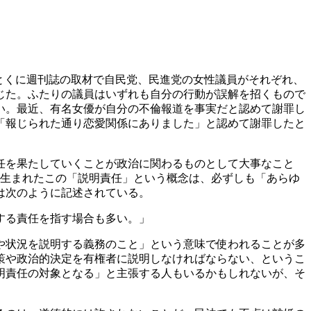
とくに週刊誌の取材で自民党、民進党の女性議員がそれぞれ、
じた。ふたりの議員はいずれも自分の行動が誤解を招くもので
い。最近、有名女優が自分の不倫報道を事実だと認めて謝罪し
「報じられた通り恋愛関係にありました」と認めて謝罪したと
任を果たしていくことが政治に関わるものとして大事なこと
で生まれたこの「説明責任」という概念は、必ずしも「あらゆ
は次のように記述されている。
する責任を指す場合も多い。」
や状況を説明する義務のこと」という意味で使われることが多
策や政治的決定を有権者に説明しなければならない、というこ
明責任の対象となる」と主張する人もいるかもしれないが、そ