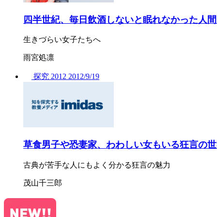
四半世紀、毎日飲酒しないと眠れなかった人間
生きづらい女子たちへ
雨宮処凛
探究
2012
2012/
9/19
草食男子や恐妻家、わわしい女もいる狂言の世
古典が苦手な人にもよく分かる狂言の魅力
茂山千三郎