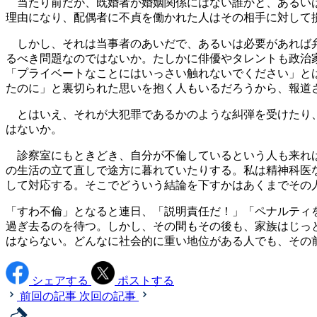
当たり前だが、既婚者が婚姻関係にはない誰かと、あるいは
理由になり、配偶者に不貞を働かれた人はその相手に対して
しかし、それは当事者のあいだで、あるいは必要があれば弁
るべき問題なのではないか。たしかに俳優やタレントも政治
「プライベートなことにはいっさい触れないでください」と
たのに」と裏切られた思いを抱く人もいるだろうから、報道
とはいえ、それが大犯罪であるかのような糾弾を受けたり、
はないか。
診察室にもときどき、自分が不倫しているという人も来れば
の生活の立て直しで途方に暮れていたりする。私は精神科医
して対応する。そこでどういう結論を下すかはあくまでその
「すわ不倫」となると連日、「説明責任だ！」「ペナルティ
過ぎ去るのを待つ。しかし、その間もその後も、家族はじっ
はならない。どんなに社会的に重い地位がある人でも、その
シェアする
ポストする
前回の記事
次回の記事