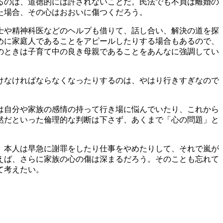
るのは、道徳的には許されないことだ。民法でも不貞は離婚の
た場合、その心はおおいに傷つくだろう。
士や精神科医などのヘルプも借りて、話し合い、解決の道を探
めに家庭人であることをアピールしたりする場合もあるので、
のときは子育て中の良き母親であることをあんなに強調してい
けなければならなくなったりするのは、やはり行きすぎなので
は自分や家族の感情の持って行き場に悩んでいたり、これから
然だといった倫理的な判断は下さず、あくまで「心の問題」と
、本人は早急に謝罪をしたり仕事をやめたりして、それで嵐が
えば、さらに家族の心の傷は深まるだろう。そのことも忘れて
て考えたい。