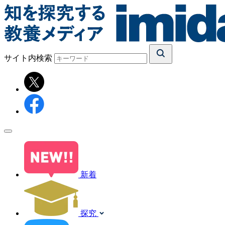
サイト内検索
新着
探究