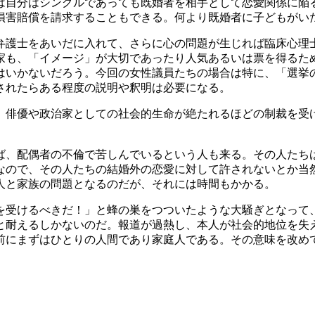
自分はシングルであっても既婚者を相手として恋愛関係に陥
損害賠償を請求することもできる。何より既婚者に子どもがい
護士をあいだに入れて、さらに心の問題が生じれば臨床心理
家も、「イメージ」が大切であったり人気あるいは票を得るた
はいかないだろう。今回の女性議員たちの場合は特に、「選挙
されたらある程度の説明や釈明は必要になる。
俳優や政治家としての社会的生命が絶たれるほどの制裁を受
、配偶者の不倫で苦しんでいるという人も来る。その人たち
なので、その人たちの結婚外の恋愛に対して許されないとか当
人と家族の問題となるのだが、それには時間もかかる。
を受けるべきだ！」と蜂の巣をつついたような大騒ぎとなって
と耐えるしかないのだ。報道が過熱し、本人が社会的地位を失
前にまずはひとりの人間であり家庭人である。その意味を改め