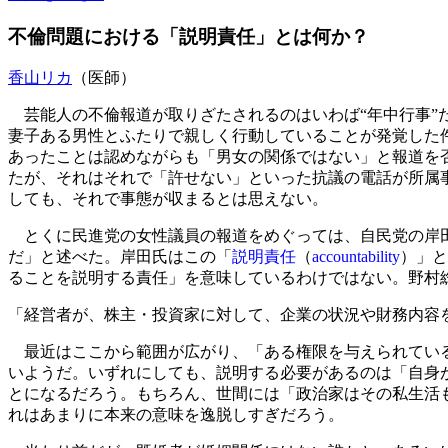
不倫問題における「説明責任」とは何か？
香山リカ
（医師）
芸能人の不倫報道が取りざたされるのはいわば“年中行事”
妻子ある男性とふたりで親しく行動していることが発覚した
あったことは認めながらも「男女の関係ではない」と報道を
たが、それはそれで「許せない」といった抗議の電話が所属
しても、それで事態が収まるとは思えない。
とくに民進党の女性議員の報道をめぐっては、自民党の岸田
だ」と述べた。岸田氏はこの「
説明責任
（
accountability
）」と
ることを説明する責任」を意味しているわけではない。野村
「経営者が、株主・投資家に対して、企業の状況や財務内容
最近はここから範囲が広がり、「ある権限を与えられている
いようだ。いずれにしても、説明する必要があるのは「自身
とになるだろう。もちろん、世間には「政治家はその私生活
れはあまりに本来の意味を逸脱しすぎだろう。