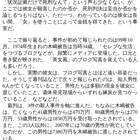
「状況証拠だけで死刑なんて」という声も少なくない。が、
ここでは彼女が殺害したのか否か、死刑判決は妥当か否かを
論じるつもりはない。ただ一つ、わかっているのは彼女は長
い間、「女」を使うことによって金銭を得てきた、という事
実だ。
ここで振り返ると、事件が初めて報じられたのは09年10
月。1974年生まれの木嶋被告は当時34歳。「セレブな生活」
をつづるブログなどが、頻繁にメディアに登場した。口元と
巻き髪が映された、「美女風」のブログ写真を覚えている人
も多いだろう。
しかし、実際の彼女は、ブログ写真とはほど遠い容姿だっ
た。そうして週刊誌などで次々と報じられたのは、知人男性
6人が亡くなっていること、男性たちは多額の現金を彼女に
渡していたこと、遺体発見現場からいずれも練炭が見つかっ
ていること、などなどだ。
裁判は、3件の殺人事件を軸に進んだ。ちなみに木嶋被告
は、亡くなった41歳男性からは470万円、80歳男性からは270
万円、53歳男性からは1850万円を受け取ったとされている。
また、この3人以外に、2007年には70歳の男性が死亡してい
るのだが、この男性は7380万円を木嶋被告に渡したとされて
いる。