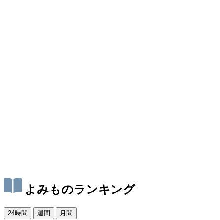
よみものランキング
24時間
週間
月間