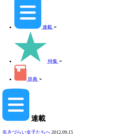
連載
特集
辞典
連載
生きづらい女子たちへ
2012.09.15