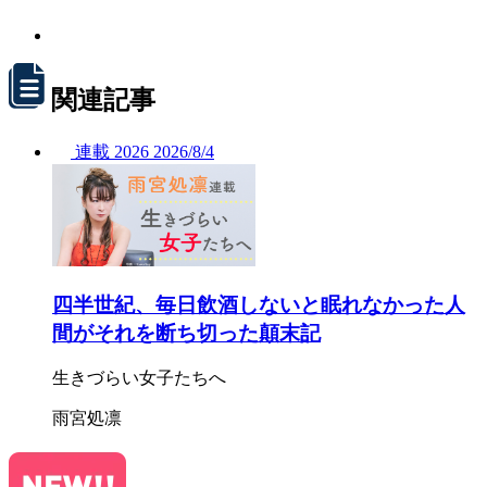
関連記事
連載
2026
2026/
8/4
四半世紀、毎日飲酒しないと眠れなかった人
間がそれを断ち切った顛末記
生きづらい女子たちへ
雨宮処凛