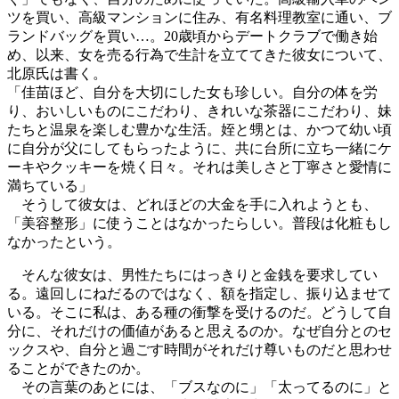
ツを買い、高級マンションに住み、有名料理教室に通い、ブ
ランドバッグを買い…。20歳頃からデートクラブで働き始
め、以来、女を売る行為で生計を立ててきた彼女について、
北原氏は書く。
「佳苗ほど、自分を大切にした女も珍しい。自分の体を労
り、おいしいものにこだわり、きれいな茶器にこだわり、妹
たちと温泉を楽しむ豊かな生活。姪と甥とは、かつて幼い頃
に自分が父にしてもらったように、共に台所に立ち一緒にケ
ーキやクッキーを焼く日々。それは美しさと丁寧さと愛情に
満ちている」
そうして彼女は、どれほどの大金を手に入れようとも、
「美容整形」に使うことはなかったらしい。普段は化粧もし
なかったという。
そんな彼女は、男性たちにはっきりと金銭を要求してい
る。遠回しにねだるのではなく、額を指定し、振り込ませて
いる。そこに私は、ある種の衝撃を受けるのだ。どうして自
分に、それだけの価値があると思えるのか。なぜ自分とのセ
ックスや、自分と過ごす時間がそれだけ尊いものだと思わせ
ることができたのか。
その言葉のあとには、「ブスなのに」「太ってるのに」と