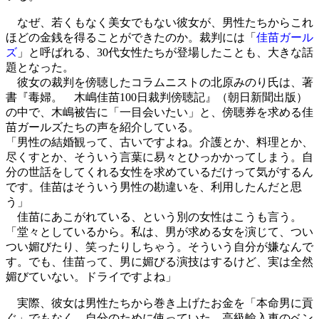
なぜ、若くもなく美女でもない彼女が、男性たちからこれ
ほどの金銭を得ることができたのか。裁判には「
佳苗ガール
ズ
」と呼ばれる、30代女性たちが登場したことも、大きな話
題となった。
彼女の裁判を傍聴したコラムニストの北原みのり氏は、著
書『毒婦。 木嶋佳苗100日裁判傍聴記』（朝日新聞出版）
の中で、木嶋被告に「一目会いたい」と、傍聴券を求める佳
苗ガールズたちの声を紹介している。
「男性の結婚観って、古いですよね。介護とか、料理とか、
尽くすとか、そういう言葉に易々とひっかかってしまう。自
分の世話をしてくれる女性を求めているだけって気がするん
です。佳苗はそういう男性の勘違いを、利用したんだと思
う」
佳苗にあこがれている、という別の女性はこうも言う。
「堂々としているから。私は、男が求める女を演じて、つい
つい媚びたり、笑ったりしちゃう。そういう自分が嫌なんで
す。でも、佳苗って、男に媚びる演技はするけど、実は全然
媚びていない。ドライですよね」
実際、彼女は男性たちから巻き上げたお金を「本命男に貢
ぐ」でもなく、自分のために使っていた。高級輸入車のベン