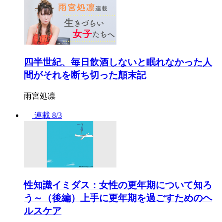
四半世紀、毎日飲酒しないと眠れなかった人
間がそれを断ち切った顛末記
雨宮処凛
連載
8/3
性知識イミダス：女性の更年期について知ろ
う～（後編）上手に更年期を過ごすためのヘ
ルスケア