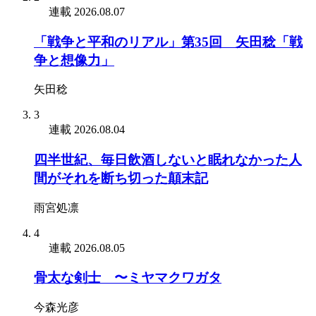
連載
2026.08.07
「戦争と平和のリアル」第35回 矢田稔「戦
争と想像力」
矢田稔
3
連載
2026.08.04
四半世紀、毎日飲酒しないと眠れなかった人
間がそれを断ち切った顛末記
雨宮処凛
4
連載
2026.08.05
骨太な剣士 〜ミヤマクワガタ
今森光彦