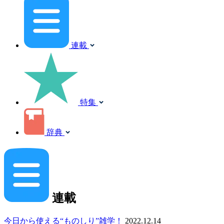
連載
特集
辞典
連載
今日から使える“ものしり”雑学！
2022.12.14