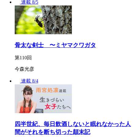
連載
8/5
骨太な剣士 〜ミヤマクワガタ
第110回
今森光彦
連載
8/4
四半世紀、毎日飲酒しないと眠れなかった人
間がそれを断ち切った顛末記