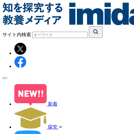
サイト内検索
新着
探究