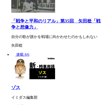
「戦争と平和のリアル」第35回 矢田稔「戦
争と想像力」
自分の歌が誰かを戦場に向かわせたのかもしれない
矢田稔
連載
8/6
ゾス
イミダス編集部