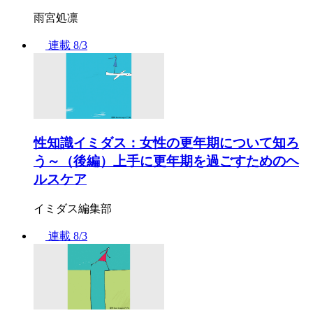
雨宮処凛
連載
8/3
性知識イミダス：女性の更年期について知ろ
う～（後編）上手に更年期を過ごすためのヘ
ルスケア
イミダス編集部
連載
8/3