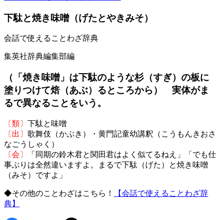
下駄と焼き味噌（げたとやきみそ）
会話で使えることわざ辞典
集英社辞典編集部編
（「焼き味噌」は下駄のような杉（すぎ）の板に
塗りつけて焙（あぶ）るところから） 実体がま
るで異なることをいう。
〔類〕
下駄と味噌
〔出〕
歌舞伎（かぶき）・黄門記童幼講釈（こうもんきおさ
なごうしゃく）
〔会〕
「同期の鈴木君と関田君はよく似てるねえ」「でも仕
事ぶりは全然違いますよ。まるで下駄（げた）と焼き味噌
（みそ）ですよ」
◆その他のことわざはこちら！
【会話で使えることわざ辞
典】