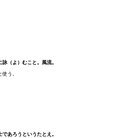
に詠（よ）むこと。風流。
と使う。
士であろうというたとえ。