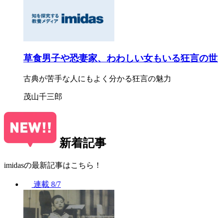
草食男子や恐妻家、わわしい女もいる狂言の世
古典が苦手な人にもよく分かる狂言の魅力
茂山千三郎
新着記事
imidasの最新記事はこちら！
連載
8/7