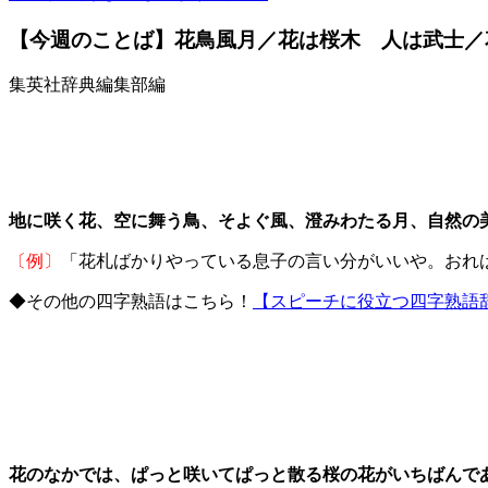
【今週のことば】花鳥風月／花は桜木 人は武士／
集英社辞典編集部編
地に咲く花、空に舞う鳥、そよぐ風、澄みわたる月、自然の
〔例〕
「花札ばかりやっている息子の言い分がいいや。おれ
◆その他の四字熟語はこちら！
【スピーチに役立つ四字熟語
花のなかでは、ぱっと咲いてぱっと散る桜の花がいちばんで