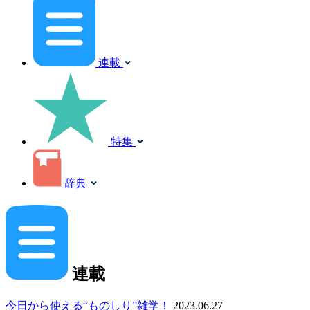
連載
特集
辞典
連載
今日から使える“ものしり”雑学！
2023.06.27