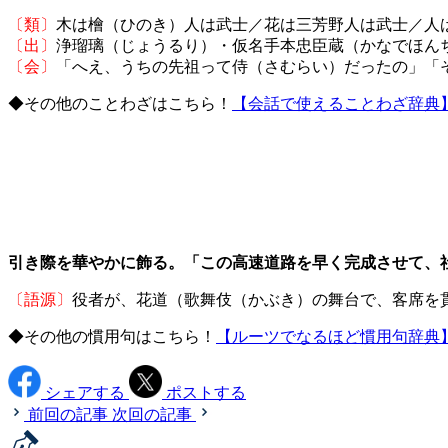
〔類〕
木は檜（ひのき）人は武士／花は三芳野人は武士／
〔出〕
浄瑠璃（じょうるり）・仮名手本忠臣蔵（かなでほん
〔会〕
「へえ、うちの先祖って侍（さむらい）だったの」「
◆その他のことわざはこちら！
【会話で使えることわざ辞典
引き際を華やかに飾る。「この高速道路を早く完成させて、
〔語源〕
役者が、花道（歌舞伎（かぶき）の舞台で、客席を
◆その他の慣用句はこちら！
【ルーツでなるほど慣用句辞典
シェアする
ポストする
前回の記事
次回の記事