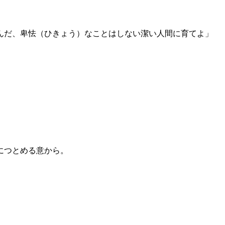
んだ、卑怯（ひきょう）なことはしない潔い人間に育てよ」
につとめる意から。