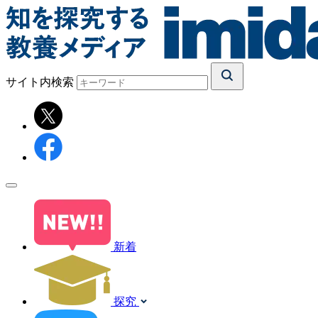
サイト内検索
新着
探究