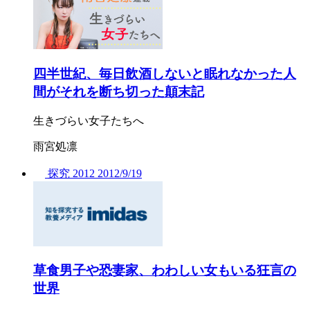
四半世紀、毎日飲酒しないと眠れなかった人
間がそれを断ち切った顛末記
生きづらい女子たちへ
雨宮処凛
探究
2012
2012/
9/19
草食男子や恐妻家、わわしい女もいる狂言の
世界