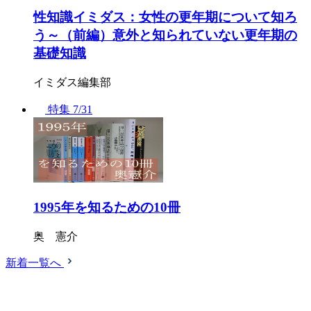
性知識イミダス：女性の更年期について知ろ
う～（前編）意外と知られていない更年期の
基礎知識
イミダス編集部
特集
7/31
1995年を知るための10冊
奥 憲介
新着一覧へ