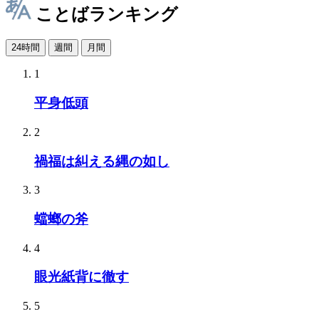
ことばランキング
24時間
週間
月間
1
平身低頭
2
禍福は糾える縄の如し
3
蟷螂の斧
4
眼光紙背に徹す
5