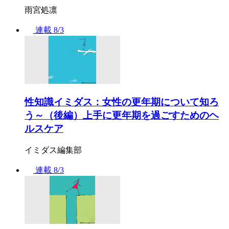
雨宮処凛
連載
8/3
性知識イミダス：女性の更年期について知ろ
う～（後編）上手に更年期を過ごすためのヘ
ルスケア
イミダス編集部
連載
8/3