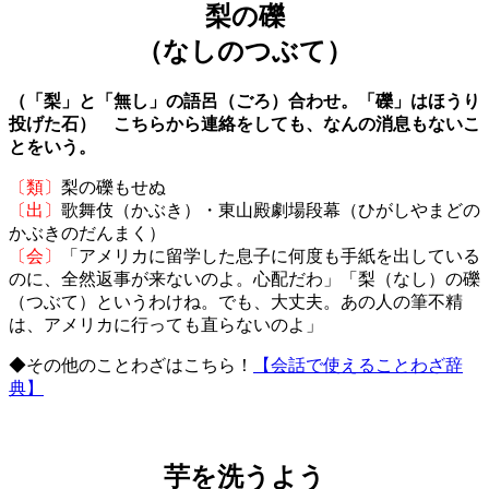
梨の礫
（なしのつぶて）
（「梨」と「無し」の語呂（ごろ）合わせ。「礫」はほうり
投げた石） こちらから連絡をしても、なんの消息もないこ
とをいう。
〔類〕
梨の礫もせぬ
〔出〕
歌舞伎（かぶき）・東山殿劇場段幕（ひがしやまどの
かぶきのだんまく）
〔会〕
「アメリカに留学した息子に何度も手紙を出している
のに、全然返事が来ないのよ。心配だわ」「梨（なし）の礫
（つぶて）というわけね。でも、大丈夫。あの人の筆不精
は、アメリカに行っても直らないのよ」
◆その他のことわざはこちら！
【会話で使えることわざ辞
典】
芋を洗うよう