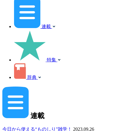
連載
特集
辞典
連載
今日から使える“ものしり”雑学！
2023.09.26