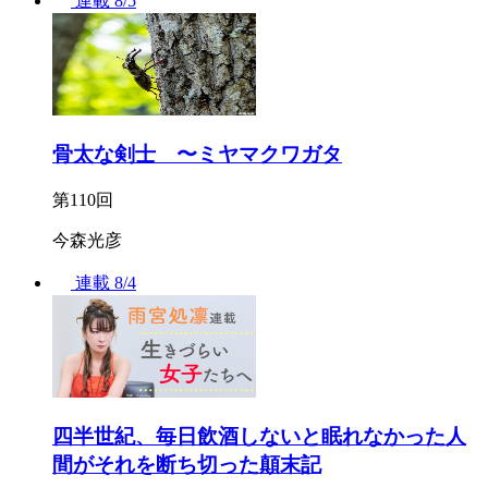
連載
8/5
骨太な剣士 〜ミヤマクワガタ
第110回
今森光彦
連載
8/4
四半世紀、毎日飲酒しないと眠れなかった人
間がそれを断ち切った顛末記