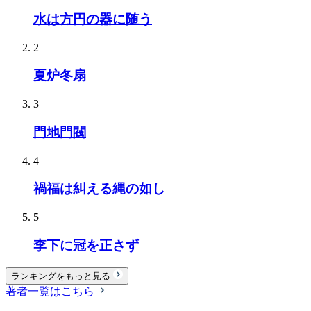
水は方円の器に随う
2
夏炉冬扇
3
門地門閥
4
禍福は糾える縄の如し
5
李下に冠を正さず
ランキングをもっと見る
著者一覧はこちら