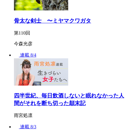
骨太な剣士 〜ミヤマクワガタ
第110回
今森光彦
連載
8/4
四半世紀、毎日飲酒しないと眠れなかった人
間がそれを断ち切った顛末記
雨宮処凛
連載
8/3