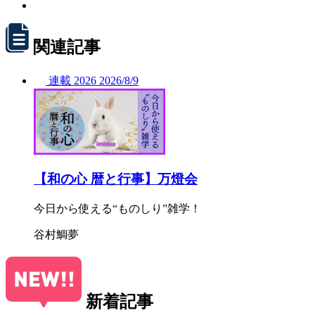
関連記事
連載
2026
2026/
8/9
【和の心 暦と行事】万燈会
今日から使える“ものしり”雑学！
谷村鯛夢
新着記事