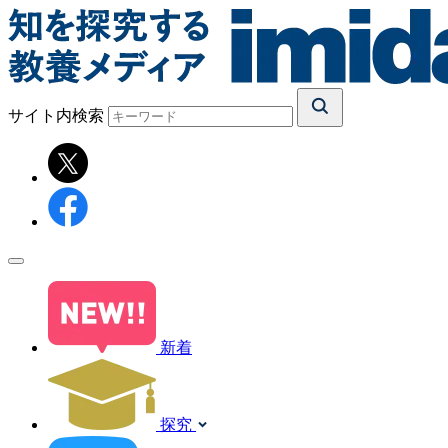
サイト内検索
新着
探究