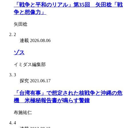
「戦争と平和のリアル」第35回 矢田稔「戦
争と想像力」
矢田稔
2
連載
2026.08.06
ゾス
イミダス編集部
3
探究
2021.06.17
「台湾有事」で想定された核戦争と沖縄の危
機 米極秘報告書が鳴らす警鐘
布施祐仁
4