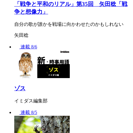
「戦争と平和のリアル」第35回 矢田稔「戦
争と想像力」
自分の歌が誰かを戦場に向かわせたのかもしれない
矢田稔
連載
8/6
ゾス
イミダス編集部
連載
8/5