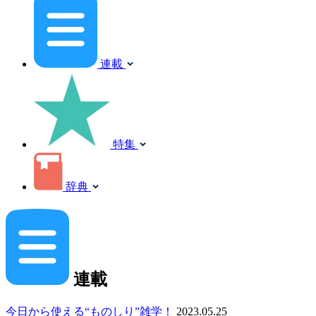
連載
特集
辞典
連載
今日から使える“ものしり”雑学！
2023.05.25