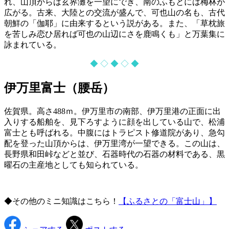
れ、山頂からは玄界灘を一望にでき、南のふもとには梅林が
広がる。古来、大陸との交流が盛んで、可也山の名も、古代
朝鮮の「伽耶」に由来するという説がある。また、「草枕旅
を苦しみ恋ひ居れば可也の山辺にさを鹿鳴くも」と万葉集に
詠まれている。
◆ ◇ ◆ ◇ ◆
伊万里富士（腰岳）
佐賀県。高さ488ｍ。伊万里市の南部、伊万里港の正面に出
入りする船舶を、見下ろすように顔を出している山で、松浦
富士とも呼ばれる。中腹にはトラピスト修道院があり、急勾
配を登った山頂からは、伊万里湾が一望できる。この山は、
長野県和田峠などと並び、石器時代の石器の材料である、黒
曜石の主産地としても知られている。
◆その他のミニ知識はこちら！
【ふるさとの「富士山」】