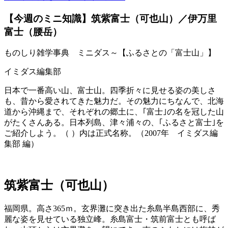
【今週のミニ知識】筑紫富士（可也山）／伊万里
富士（腰岳）
ものしり雑学事典 ミニダス～【ふるさとの「富士山」】
イミダス編集部
日本で一番高い山、富士山。四季折々に見せる姿の美しさ
も、昔から愛されてきた魅力だ。その魅力にちなんで、北海
道から沖縄まで、それぞれの郷土に、｢富士｣の名を冠した山
がたくさんある。日本列島、津々浦々の、｢ふるさと富士｣を
ご紹介しよう。（ ）内は正式名称。（2007年 イミダス編
集部 編）
筑紫富士（可也山）
福岡県。高さ365ｍ。玄界灘に突き出た糸島半島西部に、秀
麗な姿を見せている独立峰。糸島富士・筑前富士とも呼ば