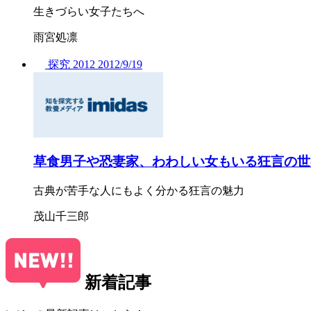
生きづらい女子たちへ
雨宮処凛
探究
2012
2012/
9/19
草食男子や恐妻家、わわしい女もいる狂言の世
古典が苦手な人にもよく分かる狂言の魅力
茂山千三郎
新着記事