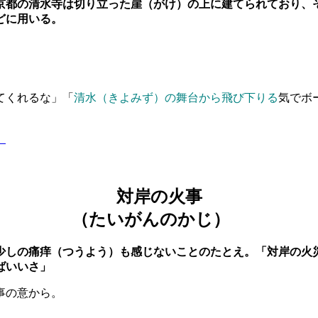
京都の清水寺は切り立った崖（がけ）の上に建てられており、
どに用いる。
てくれるな」「
清水（きよみず）の舞台から飛び下りる
気でボ
】
対岸の火事
（たいがんのかじ）
少しの痛痒（つうよう）も感じないことのたとえ。「対岸の火
ばいいさ」
事の意から。