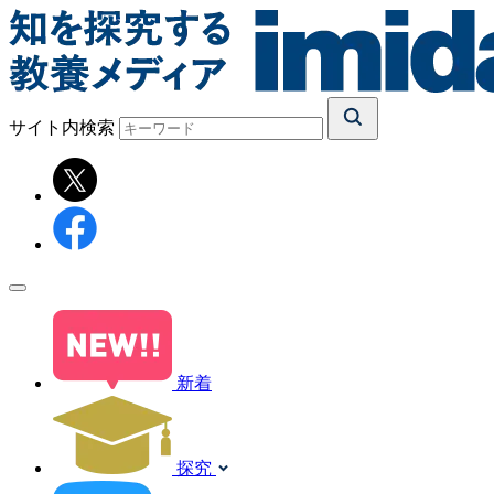
サイト内検索
新着
探究