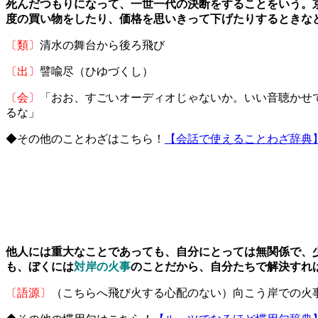
死んだつもりになって、一世一代の決断をすることをいう。
度の買い物をしたり、価格を思いきって下げたりするときな
〔類〕
清水の舞台から後ろ飛び
〔出〕
譬喩尽（ひゆづくし）
〔会〕
「おお、すごいオーディオじゃないか。いい音聴かせ
るな」
◆その他のことわざはこちら！
【会話で使えることわざ辞典
他人には重大なことであっても、自分にとっては無関係で、
も、ぼくには
対岸の火事
のことだから、自分たちで解決すれ
〔語源〕
（こちらへ飛び火する心配のない）向こう岸での火