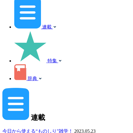
連載
特集
辞典
連載
今日から使える“ものしり”雑学！
2023.05.23