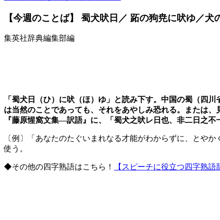
【今週のことば】 蜀犬吠日／ 跖の狗尭に吠ゆ／犬
集英社辞典編集部編
「蜀犬日（ひ）に吠（ほ）ゆ」と読み下す。中国の蜀（四川
は当然のことであっても、それをあやしみ恐れる。または、
『藤原惺窩文集―訳語』に、「蜀犬之吠レ日也、非二日之不
〔例〕「あなたのたぐいまれなる才能がわからずに、とやか
使う。
◆その他の四字熟語はこちら！
【スピーチに役立つ四字熟語