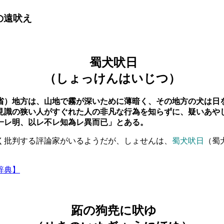
の遠吠え
蜀犬吠日
（しょっけんはいじつ）
省）地方は、山地で霧が深いために薄暗く、その地方の犬は日
見識の狭い人がすぐれた人の非凡な行為を知らずに、疑いあや
一レ明、以レ不レ知為レ異而已」とある。
く批判する評論家がいるようだが、しょせんは、
蜀犬吠日
（蜀
辞典】
跖の狗尭に吠ゆ