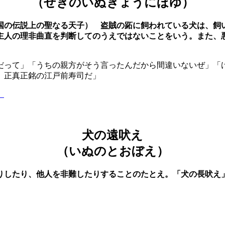
（せきのいぬぎょうにほゆ）
国の伝説上の聖なる天子） 盗賊の跖に飼われている犬は、飼
主人の理非曲直を判断してのうえではないことをいう。また、
だって」「うちの親方がそう言ったんだから間違いないぜ」「
、正真正銘の江戸前寿司だ」
】
犬の遠吠え
（いぬのとおぼえ）
りしたり、他人を非難したりすることのたとえ。「犬の長吠え
】