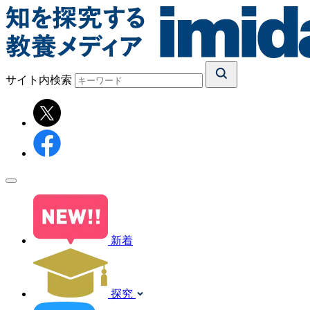
サイト内検索
新着
探究