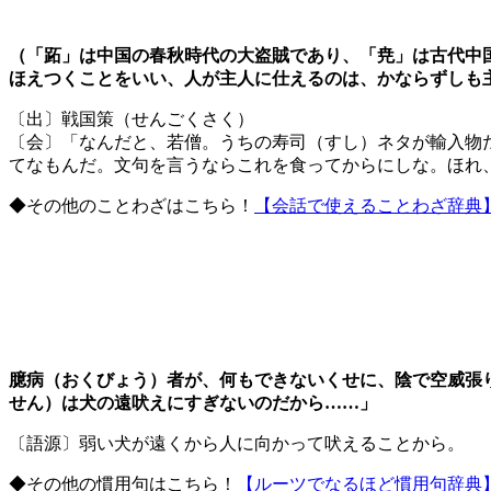
（「跖」は中国の春秋時代の大盗賊であり、「尭」は古代中
ほえつくことをいい、人が主人に仕えるのは、かならずしも
〔出〕戦国策（せんごくさく）
〔会〕「なんだと、若僧。うちの寿司（すし）ネタが輸入物
てなもんだ。文句を言うならこれを食ってからにしな。ほれ
◆その他のことわざはこちら！
【会話で使えることわざ辞典
臆病（おくびょう）者が、何もできないくせに、陰で空威張
せん）は犬の遠吠えにすぎないのだから……」
〔語源〕弱い犬が遠くから人に向かって吠えることから。
◆その他の慣用句はこちら！
【ルーツでなるほど慣用句辞典