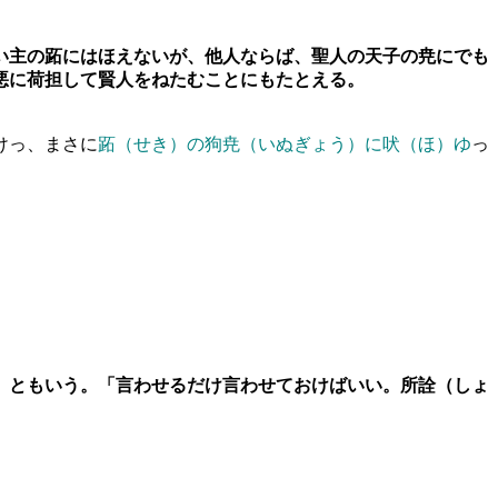
い主の跖にはほえないが、他人ならば、聖人の天子の尭にでも
悪に荷担して賢人をねたむことにもたとえる。
けっ、まさに
跖（せき）の狗尭（いぬぎょう）に吠（ほ）ゆ
っ
」ともいう。「言わせるだけ言わせておけばいい。所詮（しょ