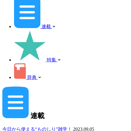
連載
特集
辞典
連載
今日から使える“ものしり”雑学！
2023.09.05