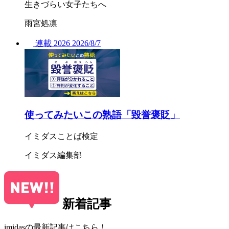
生きづらい女子たちへ
雨宮処凛
連載
2026
2026/
8/7
使ってみたいこの熟語「毀誉褒貶」
イミダスことば検定
イミダス編集部
新着記事
imidasの最新記事はこちら！