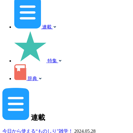
連載
特集
辞典
連載
今日から使える“ものしり”雑学！
2024.05.28