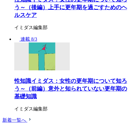
う～（後編）上手に更年期を過ごすためのヘ
ルスケア
イミダス編集部
連載
8/3
性知識イミダス：女性の更年期について知ろ
う～（前編）意外と知られていない更年期の
基礎知識
イミダス編集部
新着一覧へ