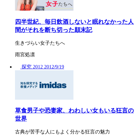
四半世紀、毎日飲酒しないと眠れなかった人
間がそれを断ち切った顛末記
生きづらい女子たちへ
雨宮処凛
探究
2012
2012/
9/19
草食男子や恐妻家、わわしい女もいる狂言の
世界
古典が苦手な人にもよく分かる狂言の魅力