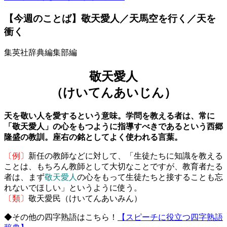
【今週のことば】敬天愛人／天馬空を行く／天を
衝く
集英社辞典編集部編
敬天愛人
（けいてんあいじん）
天を敬い人を愛するという意味。学問を教える者は、常に
「敬天愛人」の心をもつように指導すべきであるという西郷
隆盛の教訓。座右の銘としてよく使われる言葉。
〔例〕
新任の教師などに対して、「生徒たちに知識を教える
ことは、もちろん教師として大切なことですが、教育者たる
者は、まず
敬天愛人
の心をもって生徒たちと接することも忘
れないでほしい」というように使う。
〔類〕
敬天愛民（けいてんあいみん）
◆その他の四字熟語はこちら！
【スピーチに役立つ四字熟語