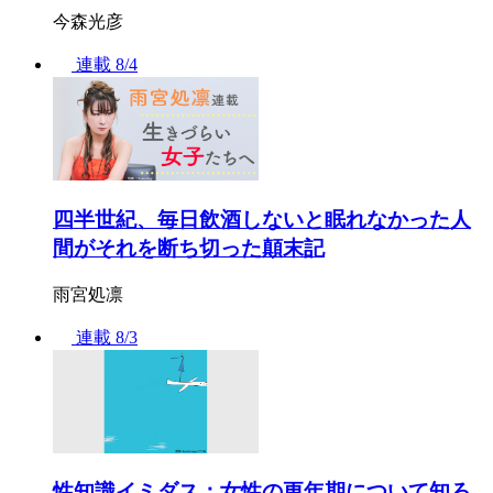
今森光彦
連載
8/4
四半世紀、毎日飲酒しないと眠れなかった人
間がそれを断ち切った顛末記
雨宮処凛
連載
8/3
性知識イミダス：女性の更年期について知ろ