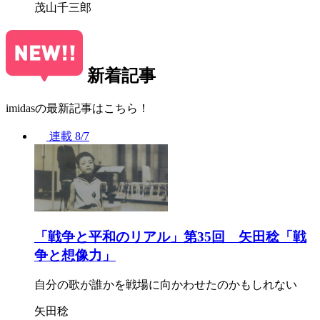
茂山千三郎
新着記事
imidasの最新記事はこちら！
連載
8/7
「戦争と平和のリアル」第35回 矢田稔「戦
争と想像力」
自分の歌が誰かを戦場に向かわせたのかもしれない
矢田稔