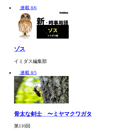
連載
8/6
ゾス
イミダス編集部
連載
8/5
骨太な剣士 〜ミヤマクワガタ
第110回