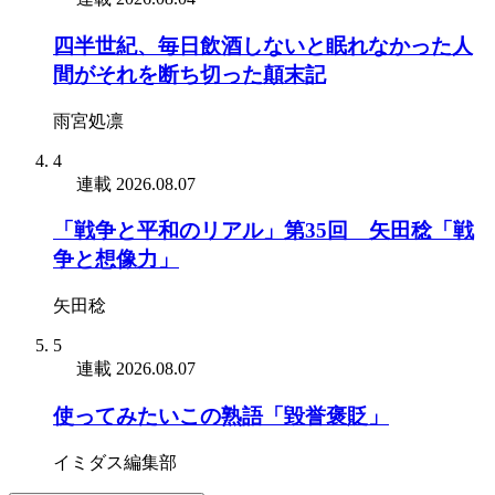
四半世紀、毎日飲酒しないと眠れなかった人
間がそれを断ち切った顛末記
雨宮処凛
4
連載
2026.08.07
「戦争と平和のリアル」第35回 矢田稔「戦
争と想像力」
矢田稔
5
連載
2026.08.07
使ってみたいこの熟語「毀誉褒貶」
イミダス編集部