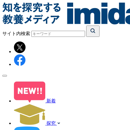
サイト内検索
新着
探究