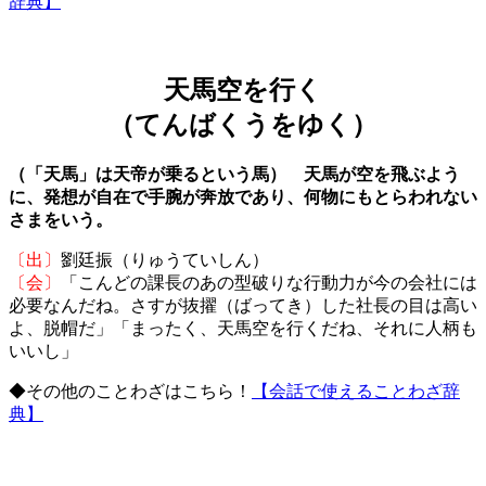
辞典】
天馬空を行く
（てんばくうをゆく）
（「天馬」は天帝が乗るという馬） 天馬が空を飛ぶよう
に、発想が自在で手腕が奔放であり、何物にもとらわれない
さまをいう。
〔出〕
劉廷振（りゅうていしん）
〔会〕
「こんどの課長のあの型破りな行動力が今の会社には
必要なんだね。さすが抜擢（ばってき）した社長の目は高い
よ、脱帽だ」「まったく、天馬空を行くだね、それに人柄も
いいし」
◆その他のことわざはこちら！
【会話で使えることわざ辞
典】