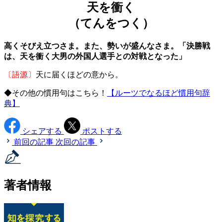
天を衝く
（てんをつく）
高くそびえ立つさま。また、勢いが盛んなさま。「決勝戦
は、天を衝く大男の外国人選手との対戦となった」
〔語源〕
天に届くほどの意から。
◆その他の慣用句はこちら！
【ルーツでなるほど慣用句辞
典】
シェアする
ポストする
前回の記事
次回の記事
著者情報