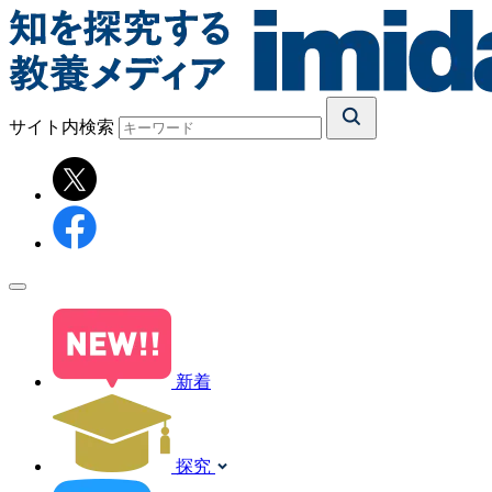
サイト内検索
新着
探究