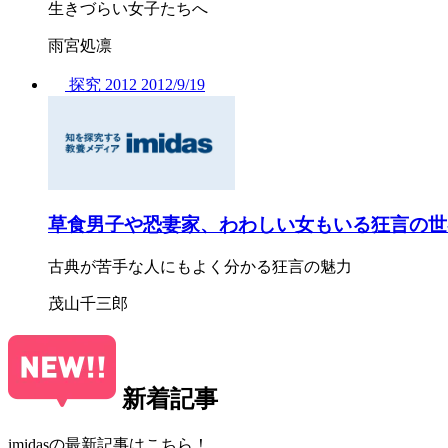
生きづらい女子たちへ
雨宮処凛
探究
2012
2012/
9/19
草食男子や恐妻家、わわしい女もいる狂言の世
古典が苦手な人にもよく分かる狂言の魅力
茂山千三郎
新着記事
imidasの最新記事はこちら！