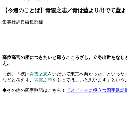
【今週のことば】青雲之志／青は藍より出でて藍よ
集英社辞典編集部編
高位高官の座につきたいと願うこころざし。立身出世をなし
え。
〔例〕「彼は
青雲之志
をいだいて東京へ向かった」といった
などと考えず、
青雲之志
をもってほしいと思います」という
◆その他の四字熟語はこちら！
【スピーチに役立つ四字熟語