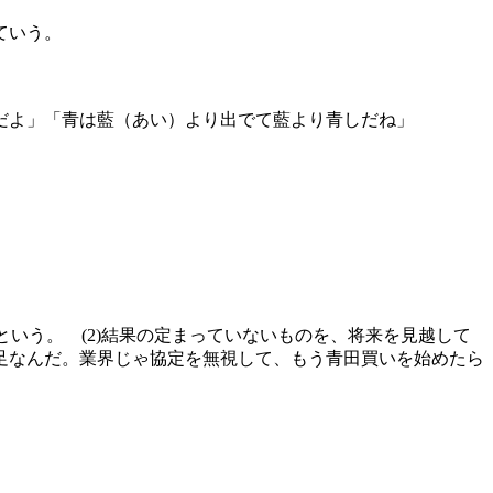
ていう。
だよ」「青は藍（あい）より出でて藍より青しだね」
いう。 (2)結果の定まっていないものを、将来を見越して
足なんだ。業界じゃ協定を無視して、もう青田買いを始めたら