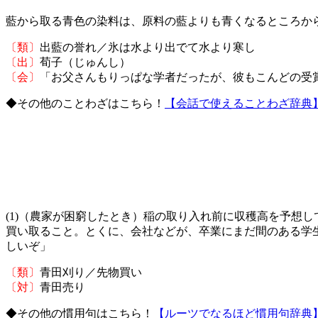
藍から取る青色の染料は、原料の藍よりも青くなるところか
〔類〕
出藍の誉れ／氷は水より出でて水より寒し
〔出〕
荀子（じゅんし）
〔会〕
「お父さんもりっぱな学者だったが、彼もこんどの受
◆その他のことわざはこちら！
【会話で使えることわざ辞典
(1)（農家が困窮したとき）稲の取り入れ前に収穫高を予想
買い取ること。とくに、会社などが、卒業にまだ間のある学
しいぞ」
〔類〕
青田刈り／先物買い
〔対〕
青田売り
◆その他の慣用句はこちら！
【ルーツでなるほど慣用句辞典