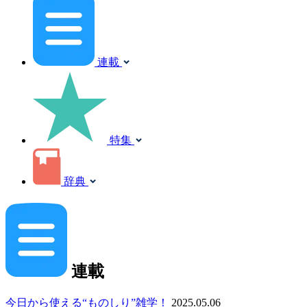
連載
特集
辞典
連載
今日から使える“ものしり”雑学！
2025.05.06