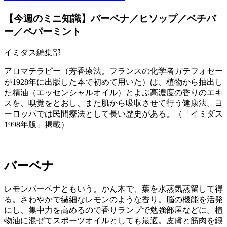
【今週のミニ知識】バーベナ／ヒソップ／ベチバ
ー／ペパーミント
イミダス編集部
アロマテラピー（芳香療法。フランスの化学者ガテフォセー
が1928年に出版した本で初めて用いた）は、植物から抽出し
た精油（エッセンシャルオイル）とよぶ高濃度の香りのエキ
スを、嗅覚をとおし、また肌から吸収させて行う健康法。ヨ
ーロッパでは民間療法として長い歴史がある。（「イミダス
1998年版」掲載）
バーベナ
レモンバーベナともいう。かん木で、葉を水蒸気蒸留して得
る。さわやかで繊細なレモンのような香り。脳の機能を活発
にし、集中力を高めるので香りランプで勉強部屋などに。植
物油に混ぜてスポーツオイルとしても最適。皮膚と筋肉を鍛