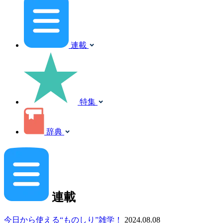
連載
特集
辞典
連載
今日から使える“ものしり”雑学！
2024.08.08