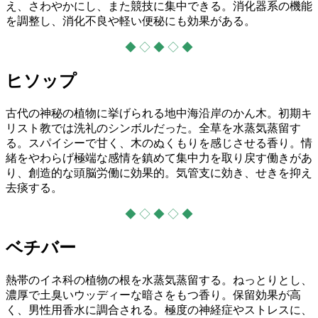
え、さわやかにし、また競技に集中できる。消化器系の機能
を調整し、消化不良や軽い便秘にも効果がある。
◆ ◇ ◆ ◇ ◆
ヒソップ
古代の神秘の植物に挙げられる地中海沿岸のかん木。初期キ
リスト教では洗礼のシンボルだった。全草を水蒸気蒸留す
る。スパイシーで甘く、木のぬくもりを感じさせる香り。情
緒をやわらげ極端な感情を鎮めて集中力を取り戻す働きがあ
り、創造的な頭脳労働に効果的。気管支に効き、せきを抑え
去痰する。
◆ ◇ ◆ ◇ ◆
ベチバー
熱帯のイネ科の植物の根を水蒸気蒸留する。ねっとりとし、
濃厚で土臭いウッディーな暗さをもつ香り。保留効果が高
く、男性用香水に調合される。極度の神経症やストレスに、