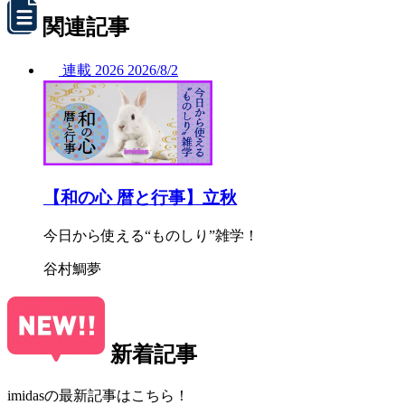
関連記事
連載
2026
2026/
8/2
【和の心 暦と行事】立秋
今日から使える“ものしり”雑学！
谷村鯛夢
新着記事
imidasの最新記事はこちら！