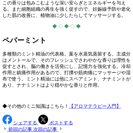
この香りは包みこむような深い安らぎとエネルギーを与え
る。また細胞組織の再生を強く促すので、妊娠線予防や老化
した肌の改善に、植物油に少したらしてマッサージする。
◆ ◇ ◆ ◇ ◆
ペパーミント
多種類のミント精油の代表格。葉を水蒸気蒸留する。主成分
はメントールで、そのフレッシュでさわやかな香りは理性を
促すとされ、脳の働きを活発にし、記憶力を強化する。冷却
作用と鎮痛作用があるので、打撲や筋肉痛にマッサージや湿
布で使う。ミント精油には他にスペアミント、ナナミントが
あり、ナナミントはより穏やかな香りと作用。
◆その他のミニ知識はこちら！
【アロマテラピー入門】
シェアする
ポストする
前回の記事
次回の記事