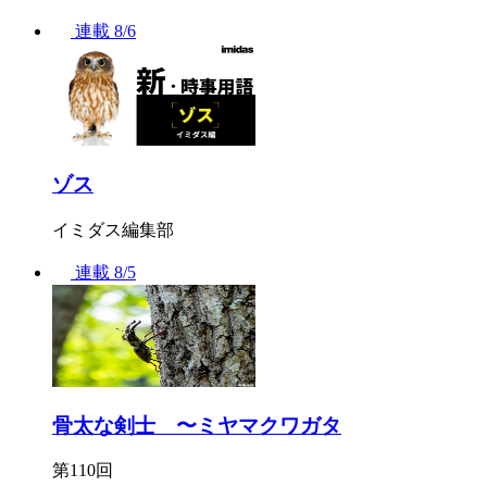
連載
8/6
ゾス
イミダス編集部
連載
8/5
骨太な剣士 〜ミヤマクワガタ
第110回