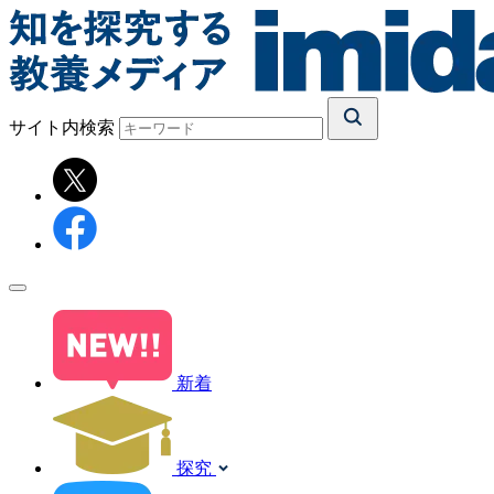
サイト内検索
新着
探究