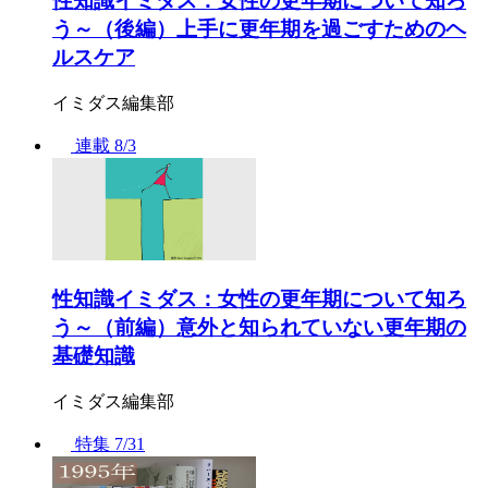
性知識イミダス：女性の更年期について知ろ
う～（後編）上手に更年期を過ごすためのヘ
ルスケア
イミダス編集部
連載
8/3
性知識イミダス：女性の更年期について知ろ
う～（前編）意外と知られていない更年期の
基礎知識
イミダス編集部
特集
7/31