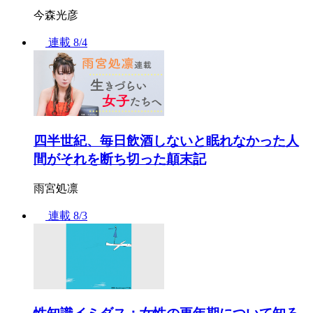
今森光彦
連載
8/4
四半世紀、毎日飲酒しないと眠れなかった人
間がそれを断ち切った顛末記
雨宮処凛
連載
8/3