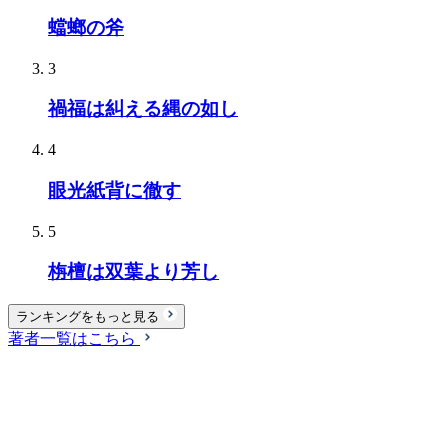
蟷螂の斧
3
禍福は糾える縄の如し
4
眼光紙背に徹す
5
栴檀は双葉より芳し
ランキングをもっと見る
著者一覧はこちら