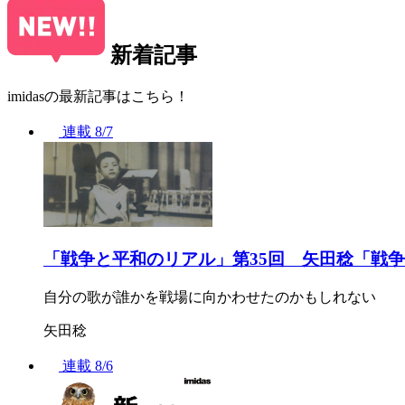
新着記事
imidasの最新記事はこちら！
連載
8/7
「戦争と平和のリアル」第35回 矢田稔「戦
自分の歌が誰かを戦場に向かわせたのかもしれない
矢田稔
連載
8/6