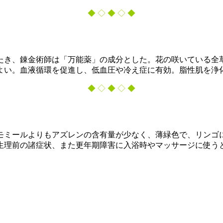
◆ ◇ ◆ ◇ ◆
たき、錬金術師は「万能薬」の成分とした。花の咲いている全
よい。血液循環を促進し、低血圧や冷え症に有効。脂性肌を浄
◆ ◇ ◆ ◇ ◆
モミールよりもアズレンの含有量が少なく、薄緑色で、リンゴ
生理前の諸症状、また更年期障害に入浴時やマッサージに使う