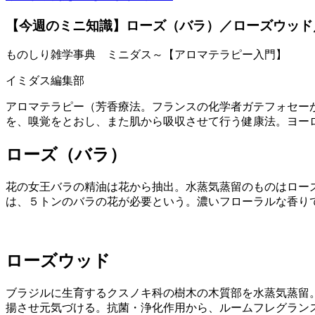
【今週のミニ知識】ローズ（バラ）／ローズウッド
ものしり雑学事典 ミニダス～【アロマテラピー入門】
イミダス編集部
アロマテラピー（芳香療法。フランスの化学者ガテフォセーが
を、嗅覚をとおし、また肌から吸収させて行う健康法。ヨーロ
ローズ（バラ）
花の女王バラの精油は花から抽出。水蒸気蒸留のものはロー
は、５トンのバラの花が必要という。濃いフローラルな香り
ローズウッド
ブラジルに生育するクスノキ科の樹木の木質部を水蒸気蒸留
揚させ元気づける。抗菌・浄化作用から、ルームフレグラン