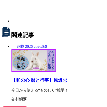
関連記事
連載
2026
2026/
8/8
【和の心 暦と行事】原爆忌
今日から使える“ものしり”雑学！
谷村鯛夢