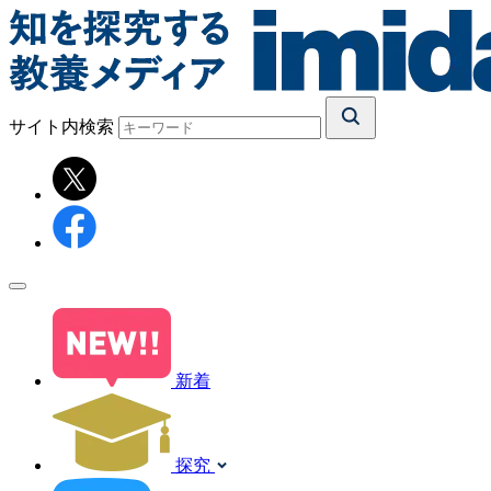
サイト内検索
新着
探究