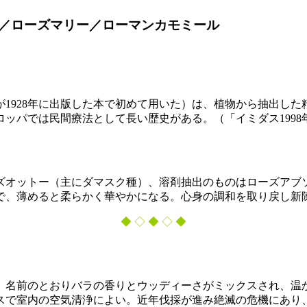
／ローズマリー／ローマンカモミール
1928年に出版した本で初めて用いた）は、植物から抽出し
ッパでは民間療法として長い歴史がある。（「イミダス1998
ズオットー（主にダマスク種）、溶剤抽出のものはローズアブ
で、薄めると柔らかく華やかになる。心身の調和を取り戻し新
◆ ◇ ◆ ◇ ◆
。名前のとおりバラの香りとウッディーさがミックスされ、温
スで室内の空気清浄によい。近年伐採が進み絶滅の危機にあり