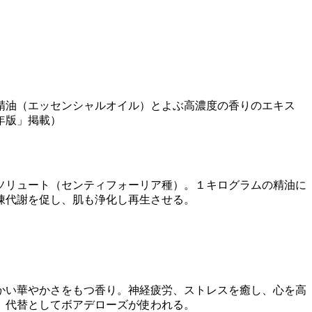
た精油（エッセンシャルオイル）とよぶ高濃度の香りのエキス
年版」掲載）
ソリュート（センティフォーリア種）。１キログラムの精油に
陳代謝を促し、肌も浄化し再生させる。
かい華やかさをもつ香り。神経疲労、ストレスを癒し、心を高
、代替としてボアデローズが使われる。