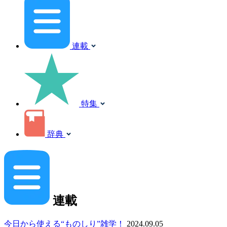
連載
特集
辞典
連載
今日から使える“ものしり”雑学！
2024.09.05