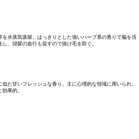
草を水蒸気蒸留。はっきりとした強いハーブ系の香りで脳を活
化し、頭髪の血行も促すので抜け毛を防ぐ。
に似た甘いフレッシュな香り。主に心理的な領域に用いられ、
と効果的。