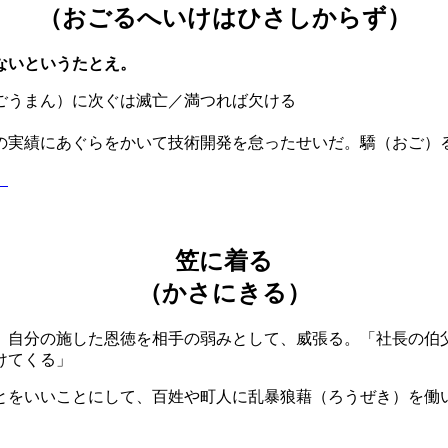
（おごるへいけはひさしからず）
ないというたとえ。
（ごうまん）に次ぐは滅亡／満つれば欠ける
の実績にあぐらをかいて技術開発を怠ったせいだ。驕（おご）
】
笠に着る
（かさにきる）
、自分の施した恩徳を相手の弱みとして、威張る。「社長の伯
けてくる」
とをいいことにして、百姓や町人に乱暴狼藉（ろうぜき）を働