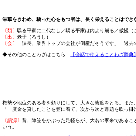
栄華をきわめ、驕った心をもつ者は、長く栄えることはでき
〔類〕
驕る平家に二代なし／驕る平家は内より崩る／傲慢
〔出〕
老子（ろうし）
〔会〕
「課長、業界トップの会社が倒産だそうです」「過去
◆その他のことわざはこちら！
【会話で使えることわざ辞典
権勢や地位のある者を頼りにして、大きな態度をとる。また
「一度金を貸したことを笠に着て、次から次と難題を吹っ掛
〔語源〕
昔、陣笠をかぶった足軽らが、大名の家来であるこ
いう。