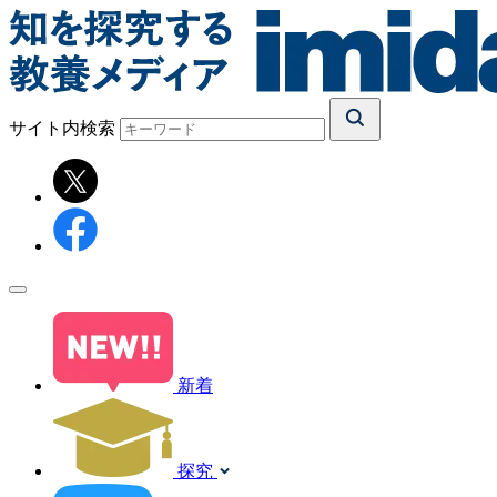
サイト内検索
新着
探究