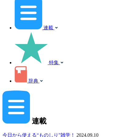
連載
特集
辞典
連載
今日から使える“ものしり”雑学！
2024.09.10