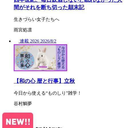
間がそれを断ち切った顛末記
生きづらい女子たちへ
雨宮処凛
連載
2026
2026/
8/2
【和の心 暦と行事】立秋
今日から使える“ものしり”雑学！
谷村鯛夢