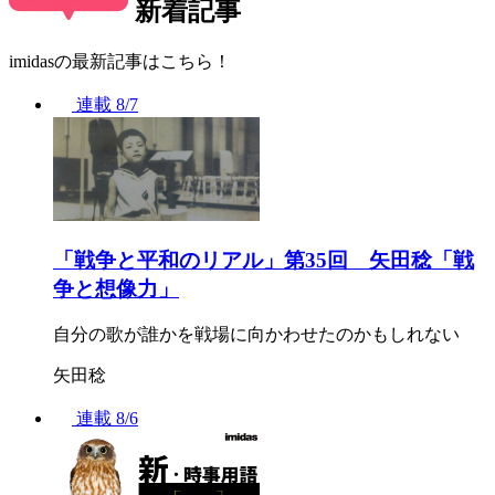
新着記事
imidasの最新記事はこちら！
連載
8/7
「戦争と平和のリアル」第35回 矢田稔「戦
争と想像力」
自分の歌が誰かを戦場に向かわせたのかもしれない
矢田稔
連載
8/6