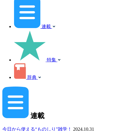
連載
特集
辞典
連載
今日から使える“ものしり”雑学！
2024.10.31