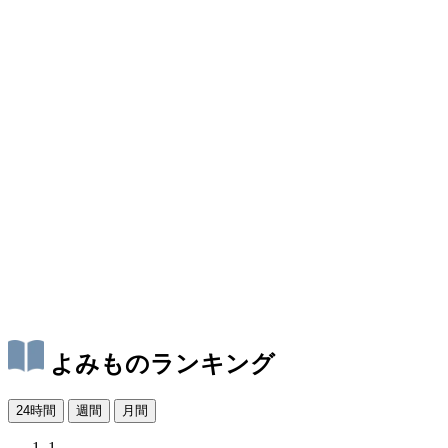
よみものランキング
24時間
週間
月間
1