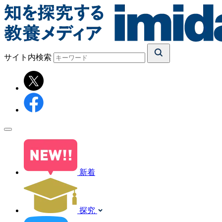
サイト内検索
新着
探究