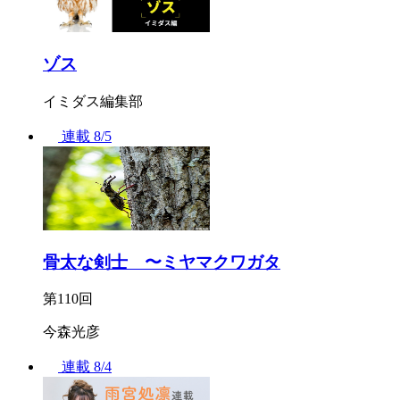
ゾス
イミダス編集部
連載
8/5
骨太な剣士 〜ミヤマクワガタ
第110回
今森光彦
連載
8/4