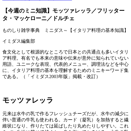
【今週のミニ知識】モッツァレッラ／フリッター
タ・マッケローニ／ドルチェ
ものしり雑学事典 ミニダス～【イタリア料理の基本知識】
イミダス編集部
食文化として根源的なところで日本との共通点も多いイタリ
ア料理。有名でも本来の意味や伝来が意外に知られていない
用語、ユニークな表現、代表的メニュー、調理法などを中心
に、イタリア料理の基本を理解するためのミニキーワード集
である。（「イミダス2003年版」掲載・改訂）
モッツァレッラ
元来は水牛の乳で作るフレッシュチーズだが、水牛の減少に
伴い普通の牛乳も使われる。カード（凝乳）を加熱すると繊
維状になり、作りたては延ばしたり丸めたりしやすい。これ