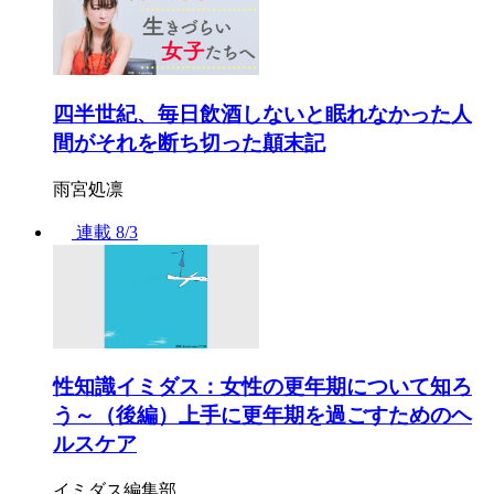
四半世紀、毎日飲酒しないと眠れなかった人
間がそれを断ち切った顛末記
雨宮処凛
連載
8/3
性知識イミダス：女性の更年期について知ろ
う～（後編）上手に更年期を過ごすためのヘ
ルスケア
イミダス編集部