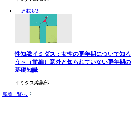
連載
8/3
性知識イミダス：女性の更年期について知ろ
う～（前編）意外と知られていない更年期の
基礎知識
イミダス編集部
新着一覧へ