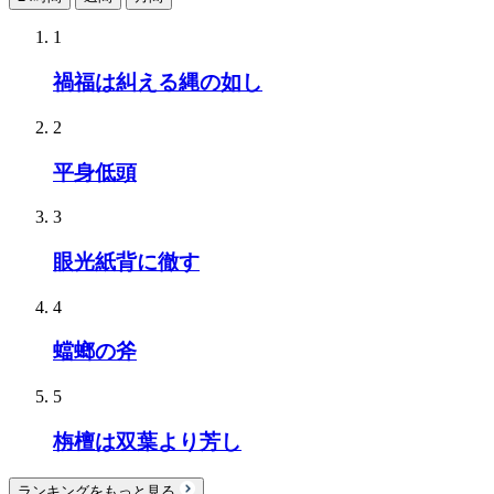
1
禍福は糾える縄の如し
2
平身低頭
3
眼光紙背に徹す
4
蟷螂の斧
5
栴檀は双葉より芳し
ランキングをもっと見る