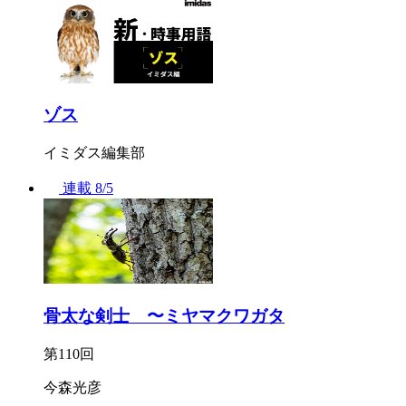
ゾス
イミダス編集部
連載
8/5
骨太な剣士 〜ミヤマクワガタ
第110回
今森光彦