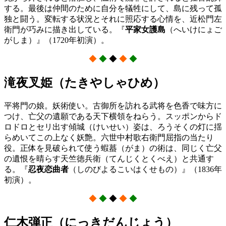
する。最後は仲間のために自分を犠牲にして、島に残って孤
独と闘う。変転する状況とそれに照応する心情を、近松門左
衛門が巧みに描き出している。『
平家女護島
（へいけにょご
がしま）』（1720年初演）。
◆
◆
◆
◆
◆
滝夜叉姫（たきやしゃひめ）
平将門の娘。妖術使い。古御所を訪れる武将を色香で味方に
つけ、亡父の遺願である天下横領をねらう。スッポンからド
ロドロとセリ出す傾城（けいせい）姿は、ろうそくの灯に揺
らめいてこの上なく妖艶。六世中村歌右衛門屈指の当たり
役。正体を見破られて使う蝦蟇（がま）の術は、同じく亡父
の遺恨を晴らす天竺徳兵衛（てんじくとくべえ）と共通す
る。『
忍夜恋曲者
（しのびよるこいはくせもの）』（1836年
初演）。
◆
◆
◆
◆
◆
仁木弾正（にっきだんじょう）