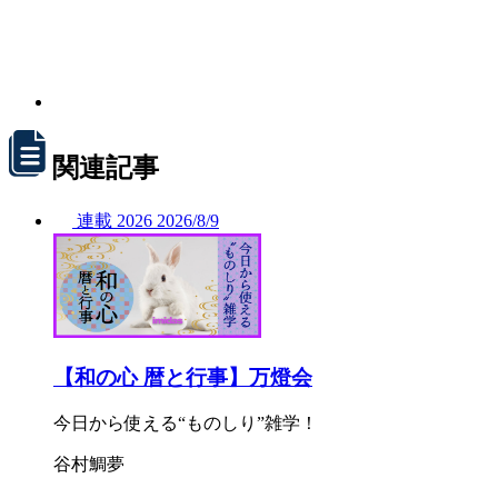
関連記事
連載
2026
2026/
8/9
【和の心 暦と行事】万燈会
今日から使える“ものしり”雑学！
谷村鯛夢