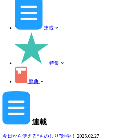
連載
特集
辞典
連載
今日から使える“ものしり”雑学！
2025.02.27