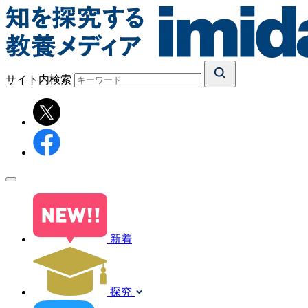
サイト内検索
新着
探究