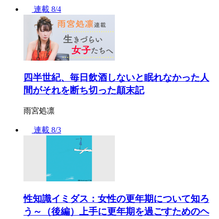
連載
8/4
四半世紀、毎日飲酒しないと眠れなかった人
間がそれを断ち切った顛末記
雨宮処凛
連載
8/3
性知識イミダス：女性の更年期について知ろ
う～（後編）上手に更年期を過ごすためのヘ