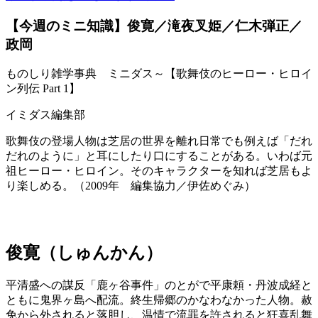
【今週のミニ知識】俊寛／滝夜叉姫／仁木弾正／
政岡
ものしり雑学事典 ミニダス～【歌舞伎のヒーロー・ヒロイ
ン列伝 Part 1】
イミダス編集部
歌舞伎の登場人物は芝居の世界を離れ日常でも例えば「だれ
だれのように」と耳にしたり口にすることがある。いわば元
祖ヒーロー・ヒロイン。そのキャラクターを知れば芝居もよ
り楽しめる。（2009年 編集協力／伊佐めぐみ）
俊寛（しゅんかん）
平清盛への謀反「鹿ヶ谷事件」のとがで平康頼・丹波成経と
ともに鬼界ヶ島へ配流。終生帰郷のかなわなかった人物。赦
免から外されると落胆し、温情で流罪を許されると狂喜乱舞