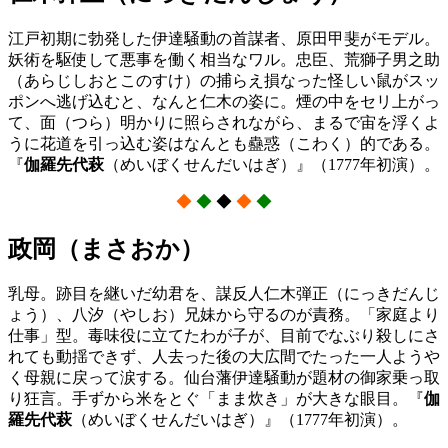
江戸初期に勃発した伊達騒動の首謀者、原田甲斐がモデル。
妖術を駆使して悪事を働く相当なワル。忠臣、荒獅子男之助
（あらじしおとこのすけ）の捕らえ損なった怪しい鼠がスッ
ポンへ逃げ込むと、なんと仁木の姿に。煙の中をセリ上がっ
て、面（つら）明かりに照らされながら、まるで宙を浮くよ
うに花道を引っ込む姿はなんとも蠱惑（こわく）的である。
『
伽羅先代萩
（めいぼくせんだいはぎ）』（1777年初演）。
◆
◆
◆
◆
◆
政岡（まさおか）
乳母。跡目を継いだ幼君を、謀反人仁木弾正（にっきだんじ
ょう）、八汐（やしお）兄妹から守るのが責務。「家庭より
仕事」型。毒味役に立てたわが子が、目前でなぶり殺しにさ
れても動揺できず、人去った後の大広間でたった一人ようや
く母親に戻って涙する。仙台藩伊達騒動が題材の御家乗っ取
り狂言。手ずから米をとぐ「まま炊き」が大きな眼目。『
伽
羅先代萩
（めいぼくせんだいはぎ）』（1777年初演）。