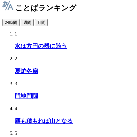
ことばランキング
24時間
週間
月間
1
水は方円の器に随う
2
夏炉冬扇
3
門地門閥
4
塵も積もれば山となる
5