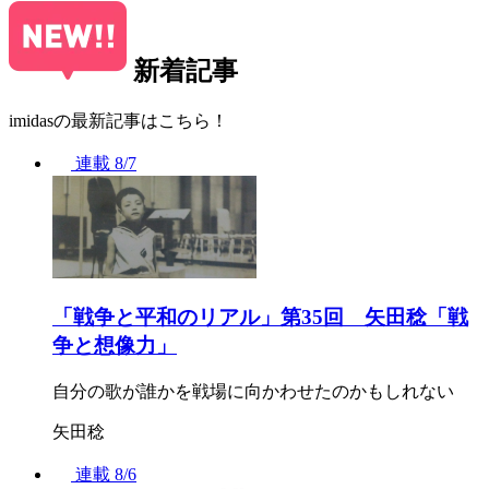
新着記事
imidasの最新記事はこちら！
連載
8/7
「戦争と平和のリアル」第35回 矢田稔「戦
争と想像力」
自分の歌が誰かを戦場に向かわせたのかもしれない
矢田稔
連載
8/6