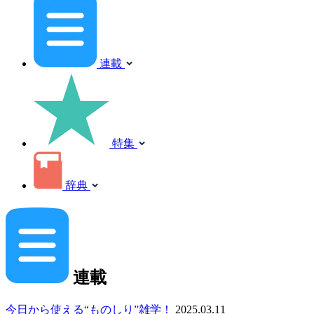
連載
特集
辞典
連載
今日から使える“ものしり”雑学！
2025.03.11