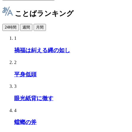
ことばランキング
24時間
週間
月間
1
禍福は糾える縄の如し
2
平身低頭
3
眼光紙背に徹す
4
蟷螂の斧