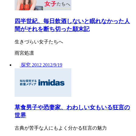
四半世紀、毎日飲酒しないと眠れなかった人
間がそれを断ち切った顛末記
生きづらい女子たちへ
雨宮処凛
探究
2012
2012/
9/19
草食男子や恐妻家、わわしい女もいる狂言の
世界
古典が苦手な人にもよく分かる狂言の魅力