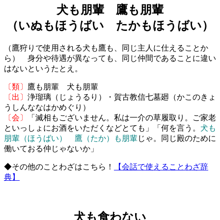
犬も朋輩 鷹も朋輩
（いぬもほうばい たかもほうばい）
（鷹狩りで使用される犬も鷹も、同じ主人に仕えることか
ら） 身分や待遇が異なっても、同じ仲間であることに違い
はないというたとえ。
〔類〕
鷹も朋輩 犬も朋輩
〔出〕
浄瑠璃（じょうるり）・賀古教信七墓廻（かこのきょ
うしんななはかめぐり）
〔会〕
「滅相もございません。私は一介の草履取り。ご家老
といっしょにお酒をいただくなどとても」「何を言う。
犬も
朋輩（ほうばい） 鷹（たか）も朋輩
じゃ。同じ殿のために
働いておる仲じゃないか」
◆その他のことわざはこちら！
【会話で使えることわざ辞
典】
犬も食わない