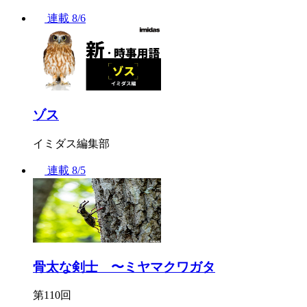
連載
8/6
ゾス
イミダス編集部
連載
8/5
骨太な剣士 〜ミヤマクワガタ
第110回