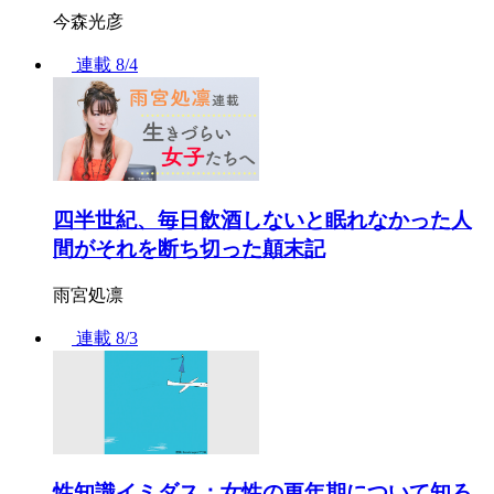
今森光彦
連載
8/4
四半世紀、毎日飲酒しないと眠れなかった人
間がそれを断ち切った顛末記
雨宮処凛
連載
8/3
性知識イミダス：女性の更年期について知ろ