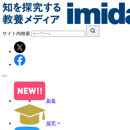
サイト内検索
新着
探究