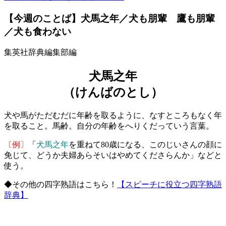
【今週のことば】犬馬之年／犬も朋輩 鷹も朋輩
／犬も食わない
集英社辞典編集部編
犬馬之年
（けんばのとし）
犬や馬がただむだに年齢を取るように、なすところもなく年
を取ること。馬齢。自分の年齢をへりくだっていう言葉。
〔例〕
「
犬馬之年
を重ねて80歳になる、このじいさんの顔に
免じて、どうか夫婦あらそいはやめてくださらんか」などと
使う。
◆その他の四字熟語はこちら！
【スピーチに役立つ四字熟語
辞典】