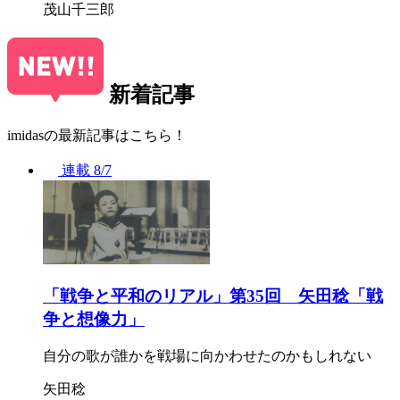
茂山千三郎
新着記事
imidasの最新記事はこちら！
連載
8/7
「戦争と平和のリアル」第35回 矢田稔「戦
争と想像力」
自分の歌が誰かを戦場に向かわせたのかもしれない
矢田稔