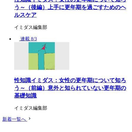
う～（後編）上手に更年期を過ごすためのヘ
ルスケア
イミダス編集部
連載
8/3
性知識イミダス：女性の更年期について知ろ
う～（前編）意外と知られていない更年期の
基礎知識
イミダス編集部
新着一覧へ