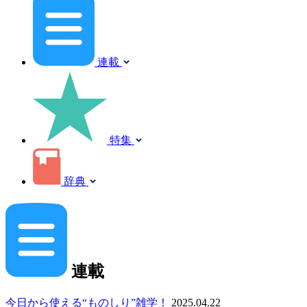
連載
特集
辞典
連載
今日から使える“ものしり”雑学！
2025.04.22