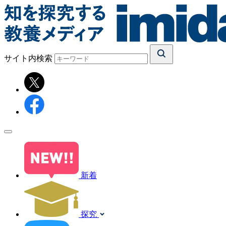
サイト内検索
新着
探究