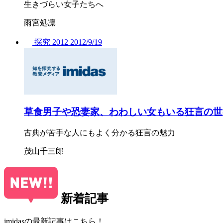
生きづらい女子たちへ
雨宮処凛
探究
2012
2012/
9/19
草食男子や恐妻家、わわしい女もいる狂言の世
古典が苦手な人にもよく分かる狂言の魅力
茂山千三郎
新着記事
imidasの最新記事はこちら！