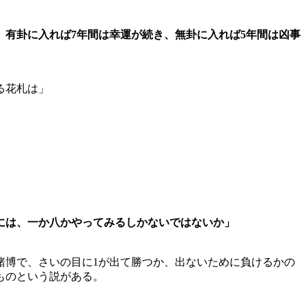
有卦に入れば7年間は幸運が続き、無卦に入れば5年間は凶事
る花札は」
には、一か八かやってみるしかないではないか」
賭博で、さいの目に1が出て勝つか、出ないために負けるかの
ものという説がある。