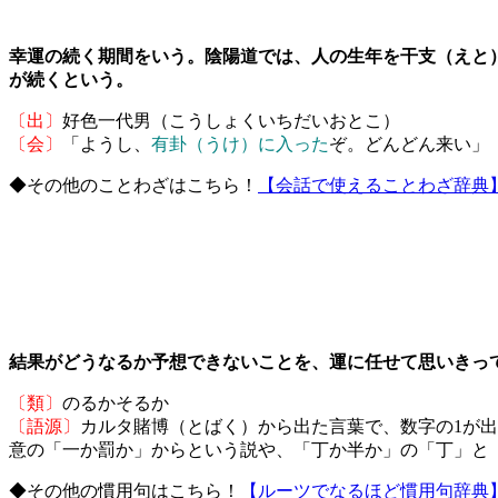
幸運の続く期間をいう。陰陽道では、人の生年を干支（えと
が続くという。
〔出〕
好色一代男（こうしょくいちだいおとこ）
〔会〕
「ようし、
有卦（うけ）に入った
ぞ。どんどん来い」
◆その他のことわざはこちら！
【会話で使えることわざ辞典
結果がどうなるか予想できないことを、運に任せて思いきっ
〔類〕
のるかそるか
〔語源〕
カルタ賭博（とばく）から出た言葉で、数字の1が
意の「一か罰か」からという説や、「丁か半か」の「丁」と
◆その他の慣用句はこちら！
【ルーツでなるほど慣用句辞典