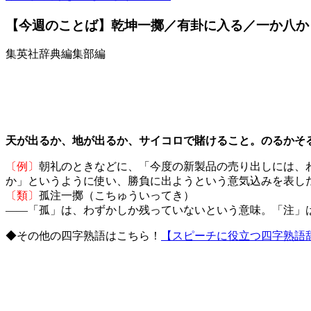
【今週のことば】乾坤一擲／有卦に入る／一か八か
集英社辞典編集部編
天が出るか、地が出るか、サイコロで賭けること。のるかそ
〔例〕
朝礼のときなどに、「今度の新製品の売り出しには、
か」というように使い、勝負に出ようという意気込みを表し
〔類〕
孤注一擲（こちゅういってき）
――「孤」は、わずかしか残っていないという意味。「注」
◆その他の四字熟語はこちら！
【スピーチに役立つ四字熟語