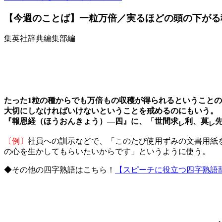
【今週のことば】一粒万倍／実るほどの頭の下がる
集英社辞典編集部編
たった1粒の種からでも万倍もの収穫が得られるということ
大切にしなければいけないということを戒めるのにもいう。
『報恩経（ほうおんきょう）―四』に、「世間求
利、莫
レ
レ
〔例〕
社員への訓示などで、「このたび使用ずみの文書用紙
の心を生かしてもらいたいからです」というように使う。
◆その他の四字熟語はこちら！
【スピーチに役立つ四字熟語