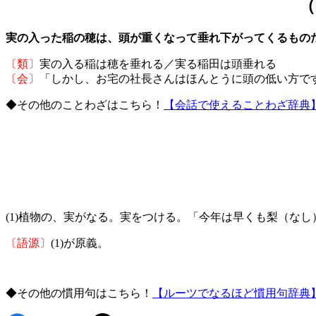
（
実の入った稲の穂は、頭が重くなって垂れ下がってくるもの
〔類〕
実の入る稲は穂を垂れる／実る稲田は頭垂れる
〔会〕
「しかし、お宅の社長さんはほんとうに頭の低い方で
◆その他のことわざはこちら！
【会話で使えることわざ辞典
(1)植物の、実がなる。実をつける。「今年は早くも梨（な
〔語源〕
(1)が原義。
◆その他の慣用句はこちら！
【ルーツでなるほど慣用句辞典