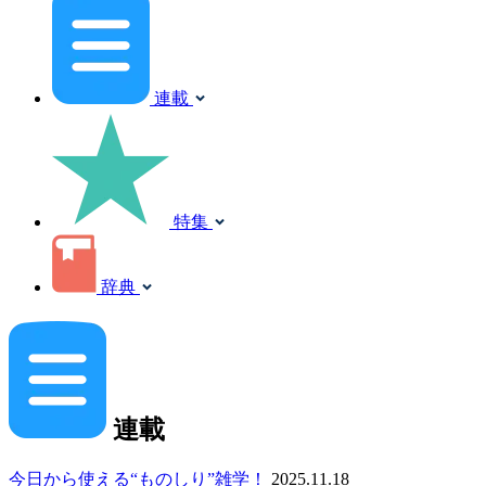
連載
特集
辞典
連載
今日から使える“ものしり”雑学！
2025.11.18