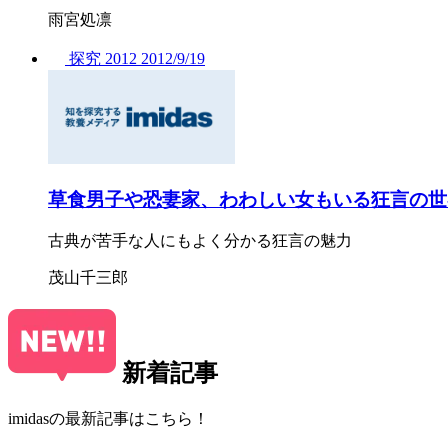
雨宮処凛
探究
2012
2012/
9/19
草食男子や恐妻家、わわしい女もいる狂言の世
古典が苦手な人にもよく分かる狂言の魅力
茂山千三郎
新着記事
imidasの最新記事はこちら！