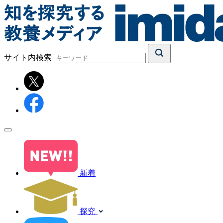
サイト内検索
新着
探究