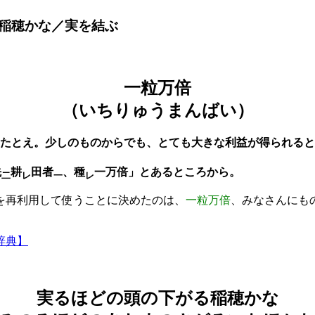
稲穂かな／実を結ぶ
一粒万倍
（いちりゅうまんばい）
のたとえ。少しのものからでも、とても大きな利益が得られる
先
耕
田者
、種
一万倍」とあるところから。
二
レ
一
レ
を再利用して使うことに決めたのは、
一粒万倍
、みなさんにも
辞典】
実るほどの頭の下がる稲穂かな