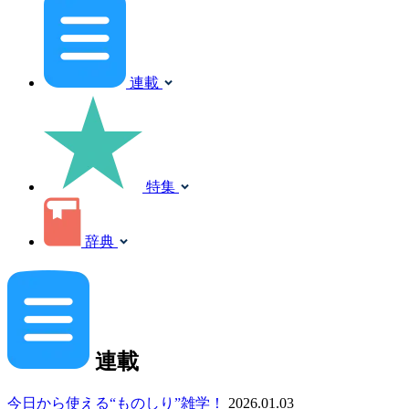
連載
特集
辞典
連載
今日から使える“ものしり”雑学！
2026.01.03