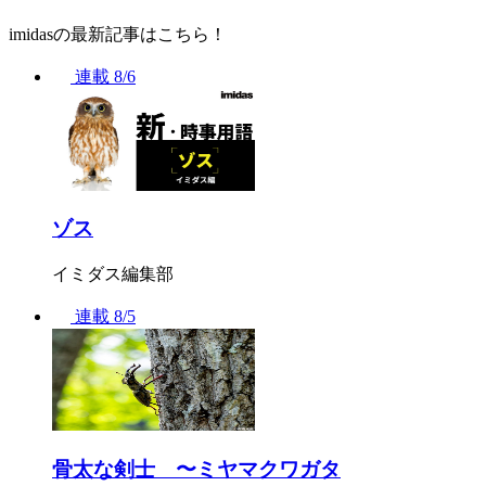
imidasの最新記事はこちら！
連載
8/6
ゾス
イミダス編集部
連載
8/5
骨太な剣士 〜ミヤマクワガタ