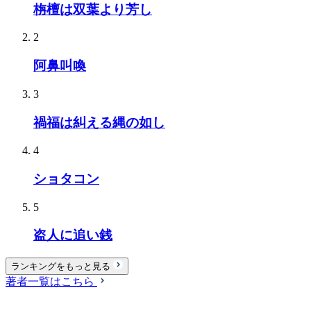
栴檀は双葉より芳し
2
阿鼻叫喚
3
禍福は糾える縄の如し
4
ショタコン
5
盗人に追い銭
ランキングをもっと見る
著者一覧はこちら