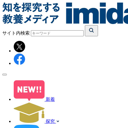
サイト内検索
新着
探究