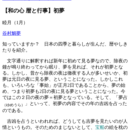
【和の心 暦と行事】初夢
睦月（1月）
谷村鯛夢
知っていますか？ 日本の四季と暮らしが生んだ、暦やしき
たりを紹介。
文字通りに解釈すれば新年に初めて見る夢なので、除夜の
鐘が鳴り終わってから眠り、夢を見れば、それが初夢とな
る。しかし、昔から除夜の夜は徹夜する人が多いせいか、初
夢は元日の夜に見る夢、ということになった。しかしこれ
も、いろいろな「事始」が正月2日であることから、夢の始
め、つまり初夢も2日の夜に見る夢ということになった。今
ではこの２日の夜の夢＝初夢となっている。そして、「夢占
」といって、初夢の内容でその年の吉凶を占った
（ゆめうら）
のである。
吉凶を占うといわれれば、どうしても吉夢を見たいのが人
情というもの。そのためのまじないとして、
宝船
の絵を枕の