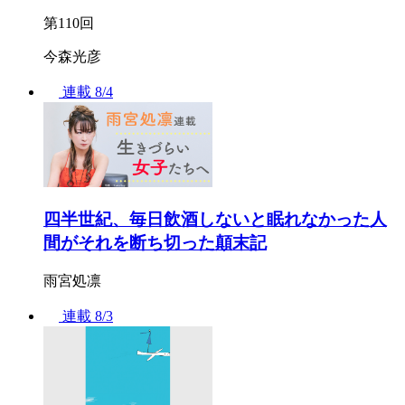
第110回
今森光彦
連載
8/4
四半世紀、毎日飲酒しないと眠れなかった人
間がそれを断ち切った顛末記
雨宮処凛
連載
8/3