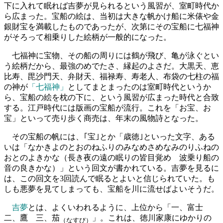
下に入れて眠れば吉夢が見られるという風習が、室町時代か
ら広まった。宝船の絵は、当初は大きな帆かけ船に米俵や金
銀財宝を満載したものであったが、次第にその宝船に七福神
がそろって相乗りした絵柄が一般的になった。
七福神に宝物、その船の周りには鶴が飛び、亀が泳ぐとい
う絵柄だから、最強のめでたさ、縁起のよさだ。大黒天、恵
比寿、毘沙門天、弁財天、福禄寿、寿老人、布袋の七柱の福
の神が
「七福神」
としてまとまったのは室町時代というか
ら、宝船の絵を枕の下に、という風習が広まった時代と合致
する。江戸時代には版画の宝船が流行。これを「お宝、お
宝」といって売り歩く商売は、年末の風物詩となった。
その宝船の帆には、｢宝｣とか「歳徳｣といった文字、ある
いは「なかきよのとおのねふりのみなめさめなみのりふねの
おとのよきかな（長き夜の遠の眠りの皆目覚め 波乗り船の
音の良きかな）」という回文が書かれている。吉夢を見るに
は、この回文を3回読んで眠るとよいと信じられていた。も
しも悪夢を見てしまっても、宝船を川に流せばよいそうだ。
吉夢
とは、よくいわれるように、上位から「一、富士
二、鷹 三、茄
」。これは、徳川家康にゆかりの
（なすび）