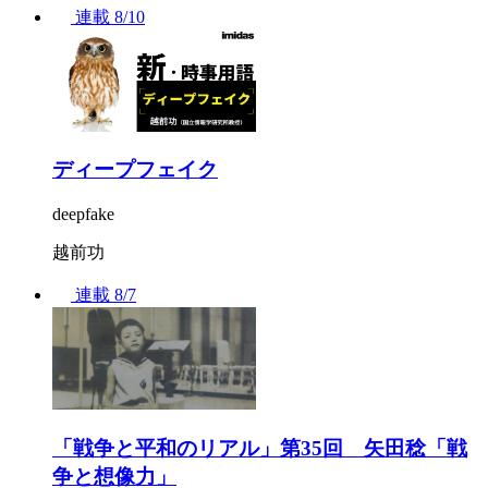
連載
8/10
ディープフェイク
deepfake
越前功
連載
8/7
「戦争と平和のリアル」第35回 矢田稔「戦
争と想像力」