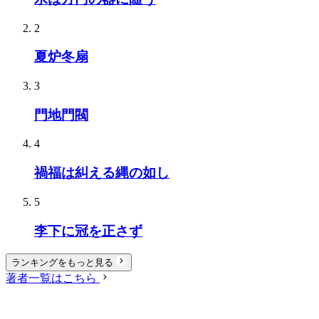
2
夏炉冬扇
3
門地門閥
4
禍福は糾える縄の如し
5
李下に冠を正さず
ランキングをもっと見る
著者一覧はこちら