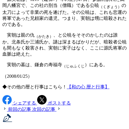
岡八幡宮で、この社の別当（僧職）である公暁
の
（くぎょう）
太刀によって非業の死を遂げた。その公暁は、これも悲運の
将軍であった兄頼家の遺児。つまり、実朝は甥に暗殺された
のである。
実朝は親の仇
、と公暁をそそのかしたのは誰
（かたき）
か。北条氏か三浦氏か。謎は深まるばかりだが、暗殺者公暁
も間もなく殺害され、実朝に実子はなく、ここに源氏将軍の
血脈は絶えた。
実朝の墓は、鎌倉の寿福寺
）にある。
（じゅふくじ
（2008/01/25）
◆その他の暦と行事はこちら！
【和の心 暦と行事】
シェアする
ポストする
前回の記事
次回の記事