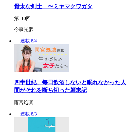
骨太な剣士 〜ミヤマクワガタ
第110回
今森光彦
連載
8/4
四半世紀、毎日飲酒しないと眠れなかった人
間がそれを断ち切った顛末記
雨宮処凛
連載
8/3