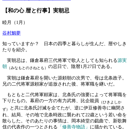
【和の心 暦と行事】実朝忌
睦月（1月）
谷村鯛夢
知っていますか？ 日本の四季と暮らしが生んだ、暦やしき
たりを紹介。
実朝忌は、鎌倉幕府三代将軍で歌人としても知られる
源実
朝
の忌日で、陰暦1月27日である。
（みなもとのさねとも）
実朝は鎌倉幕府を開いた源頼朝の次男で、母は北条政子。
兄の二代将軍源頼家が追放された後、将軍職を継いだ。
もともと二代将軍頼家は、北条氏の強要によって将軍職を
下りたもの。幕府の一方の有力武将、比企能員
（ひきよしか
と共に北条氏討滅を企てたが、逆に伊豆修善寺に幽閉さ
ず）
れ、結局、その地で北条時政に襲われて22歳という若い命を
散らした。そのあたりの事情は、岡本綺堂の戯曲で、新歌舞
伎の代表作の一つとされる
「修善寺物語」
に描かれている。