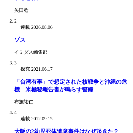
矢田稔
2
連載
2026.08.06
ゾス
イミダス編集部
3
探究
2021.06.17
「台湾有事」で想定された核戦争と沖縄の危
機 米極秘報告書が鳴らす警鐘
布施祐仁
4
連載
2012.09.15
大阪の2幼児死体遺棄事件はなぜ起きた？