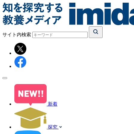
サイト内検索
新着
探究