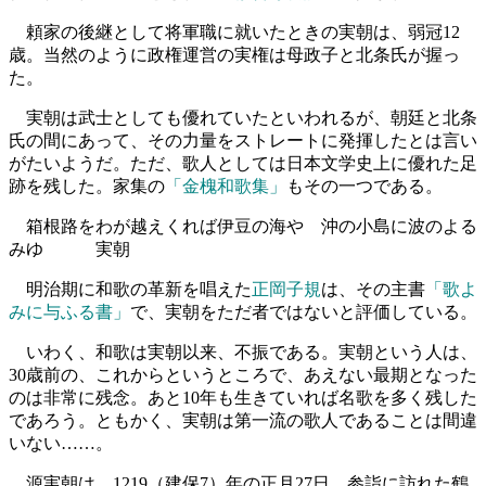
頼家の後継として将軍職に就いたときの実朝は、弱冠12
歳。当然のように政権運営の実権は母政子と北条氏が握っ
た。
実朝は武士としても優れていたといわれるが、朝廷と北条
氏の間にあって、その力量をストレートに発揮したとは言い
がたいようだ。ただ、歌人としては日本文学史上に優れた足
跡を残した。家集の
「金槐和歌集」
もその一つである。
箱根路をわが越えくれば伊豆の海や 沖の小島に波のよる
みゆ 実朝
明治期に和歌の革新を唱えた
正岡子規
は、その主書
「歌よ
みに与ふる書」
で、実朝をただ者ではないと評価している。
いわく、和歌は実朝以来、不振である。実朝という人は、
30歳前の、これからというところで、あえない最期となった
のは非常に残念。あと10年も生きていれば名歌を多く残した
であろう。ともかく、実朝は第一流の歌人であることは間違
いない……。
源実朝は、1219（建保7）年の正月27日、参詣に訪れた鶴