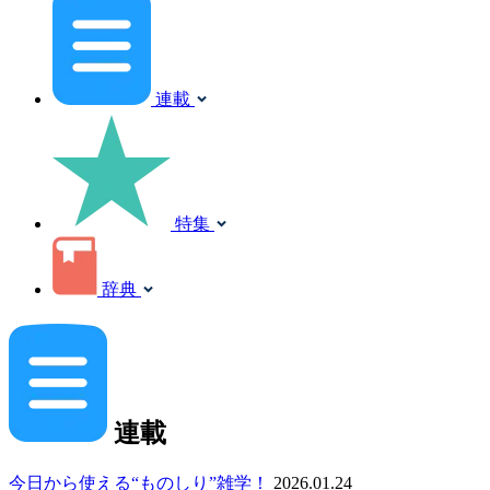
連載
特集
辞典
連載
今日から使える“ものしり”雑学！
2026.01.24