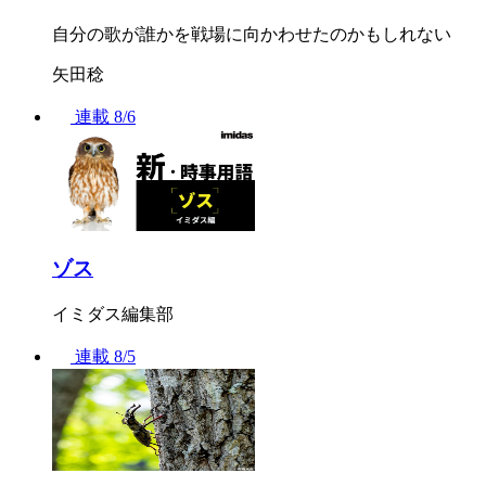
自分の歌が誰かを戦場に向かわせたのかもしれない
矢田稔
連載
8/6
ゾス
イミダス編集部
連載
8/5