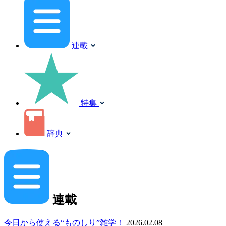
連載
特集
辞典
連載
今日から使える“ものしり”雑学！
2026.02.08