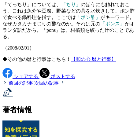
「てっちり」については、
「ちり」
のほうにも触れておこ
う。これは魚介や豆腐、野菜などの具を水炊きして、ポン酢
で食べる鍋料理を指す。ここでは
「ポン酢」
がキーワード。
なぜカタカナまじりの酢なのか。それは元の
「ポンス」
がオ
ランダ語だから。「pons」は、柑橘類を絞った汁のことであ
る。
（2008/02/01）
◆その他の暦と行事はこちら！
【和の心 暦と行事】
シェアする
ポストする
前回の記事
次回の記事
著者情報