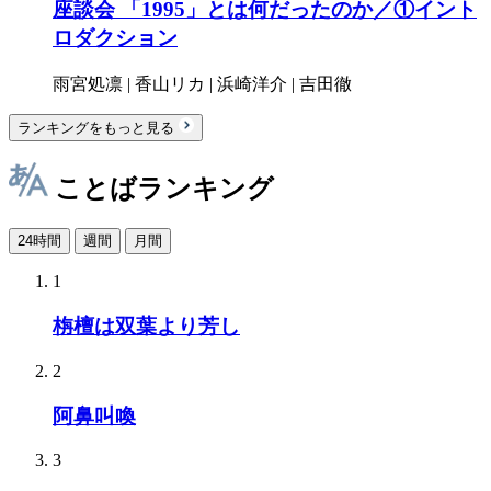
座談会 「1995」とは何だったのか／①イント
ロダクション
雨宮処凛 | 香山リカ | 浜崎洋介 | 吉田徹
ランキングをもっと見る
ことばランキング
24時間
週間
月間
1
栴檀は双葉より芳し
2
阿鼻叫喚
3