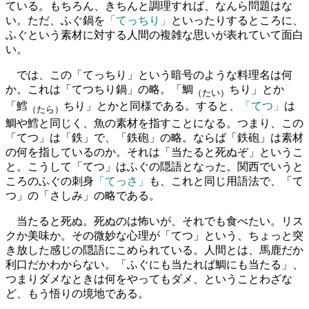
ている。もちろん、きちんと調理すれば、なんら問題はな
い。ただ、ふぐ鍋を
「てっちり」
といったりするところに、
ふぐという素材に対する人間の複雑な思いが表れていて面白
い。
では、この「てっちり」という暗号のような料理名は何
か。これは「てつちり鍋」の略。「鯛
ちり」とか
（たい）
「鱈
ちり」とかと同様である。すると、
「てつ」
は
（たら）
鯛や鱈と同じく、魚の素材を指すことになる。つまり、この
「てつ」は「鉄」で、「鉄砲」の略。ならば「鉄砲」は素材
の何を指しているのか。それは「当たると死ぬぞ」というこ
と。こうして「てつ」はふぐの隠語となった。関西でいうと
ころのふぐの刺身
「てっさ」
も、これと同じ用語法で、「て
つ」の「さしみ」の略である。
当たると死ぬ。死ぬのは怖いが、それでも食べたい。リス
クか美味か。その微妙な心理が「てつ」という、ちょっと突
き放した感じの隠語にこめられている。人間とは、馬鹿だか
利口だかわからない。「ふぐにも当たれば鯛にも当たる」、
つまりダメなときは何をやってもダメ、ということわざな
ど、もう悟りの境地である。