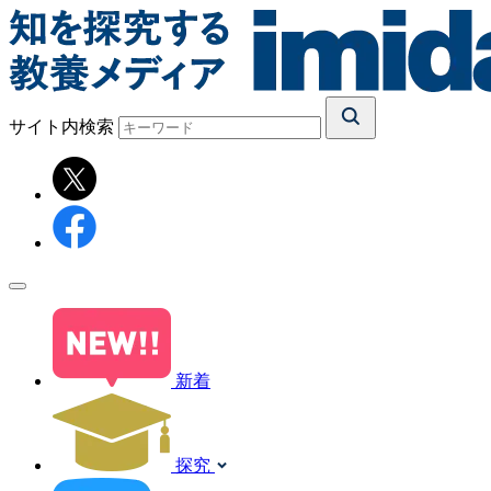
サイト内検索
新着
探究