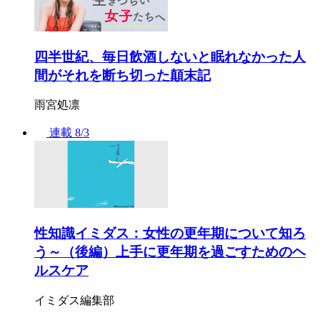
四半世紀、毎日飲酒しないと眠れなかった人
間がそれを断ち切った顛末記
雨宮処凛
連載
8/3
性知識イミダス：女性の更年期について知ろ
う～（後編）上手に更年期を過ごすためのヘ
ルスケア
イミダス編集部