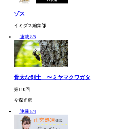
ゾス
イミダス編集部
連載
8/5
骨太な剣士 〜ミヤマクワガタ
第110回
今森光彦
連載
8/4