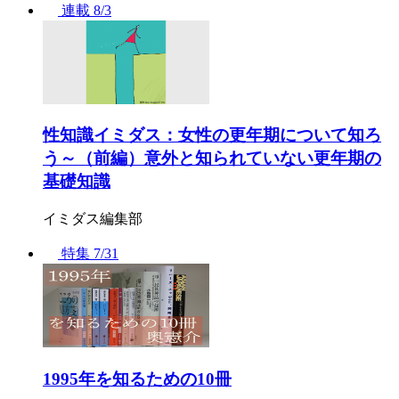
連載
8/3
性知識イミダス：女性の更年期について知ろ
う～（前編）意外と知られていない更年期の
基礎知識
イミダス編集部
特集
7/31
1995年を知るための10冊