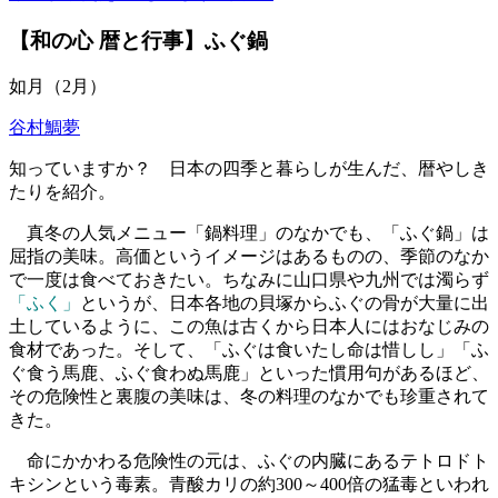
【和の心 暦と行事】ふぐ鍋
如月（2月）
谷村鯛夢
知っていますか？ 日本の四季と暮らしが生んだ、暦やしき
たりを紹介。
真冬の人気メニュー「鍋料理」のなかでも、「ふぐ鍋」は
屈指の美味。高価というイメージはあるものの、季節のなか
で一度は食べておきたい。ちなみに山口県や九州では濁らず
「ふく」
というが、日本各地の貝塚からふぐの骨が大量に出
土しているように、この魚は古くから日本人にはおなじみの
食材であった。そして、「ふぐは食いたし命は惜しし」「ふ
ぐ食う馬鹿、ふぐ食わぬ馬鹿」といった慣用句があるほど、
その危険性と裏腹の美味は、冬の料理のなかでも珍重されて
きた。
命にかかわる危険性の元は、ふぐの内臓にあるテトロドト
キシンという毒素。青酸カリの約300～400倍の猛毒といわれ