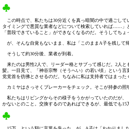
この時点で、私たちは30分近くを真っ暗闇の中で過ごして
タイミングで悪質な業者などについて検索していれば……」
「普段できていること」ができなくなるのだ。そうしてちょ
が、そんな自覚もないまま、私は「このままA子を残して帰
そうして約30分後、業者が到着。
来たのは男性2人で、リーダー格とサブって感じだ。2人と
髪。一目見て、「神谷宗幣（そうへい）の若い頃」という言
党党首を彷彿とさせるのだ。ちなみに私は支持者ではまった
カミヤはさっそくブレーカーをチェック。そこが持参の照明
私たちはリビングからその様子をうかがっていたのだが、「
かないとのこと。交換するのであればできるが、最低でも1
15万、という額に言葉を失った。が、A子は「わかりまし