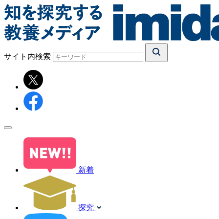
サイト内検索
新着
探究