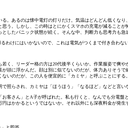
いる。あるのは懐中電灯の灯りだけ。気温はどんどん低くなり
と思う。しかし、この時はとにかくスマホの充電が減ることが
っとしたパニック状態が続く。そんな中、判断力も思考力も急
るわけにはいかないので、これは電気がつくまで付き合わな
も若く、リーダー格の方は20代後半くらいか。作業服姿で爽や
葉が頭に浮かんだ。顔は別に似てないのだが、体力ありそうで
くないのだが、この人を便宜的に「カミヤ」と呼ぶことにする
で照らされ、カミヤは「ほうほう」「なるほど」などと言い
お客さん」とA子が呼ばれた。私も行くと、なんでも分電盤
5万円はかかるというではないか。それ以外にも深夜料金が発生
た」と即答。