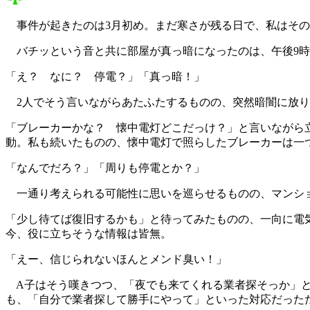
事件が起きたのは3月初め。まだ寒さが残る日で、私はその
バチッという音と共に部屋が真っ暗になったのは、午後9時
「え？ なに？ 停電？」「真っ暗！」
2人でそう言いながらあたふたするものの、突然暗闇に放り
「ブレーカーかな？ 懐中電灯どこだっけ？」と言いながら
動。私も続いたものの、懐中電灯で照らしたブレーカーは一
「なんでだろ？」「周りも停電とか？」
一通り考えられる可能性に思いを巡らせるものの、マンショ
「少し待てば復旧するかも」と待ってみたものの、一向に電
今、役に立ちそうな情報は皆無。
「えー、信じられないほんとメンド臭い！」
A子はそう嘆きつつ、「夜でも来てくれる業者探そっか」と
も、「自分で業者探して勝手にやって」といった対応だった