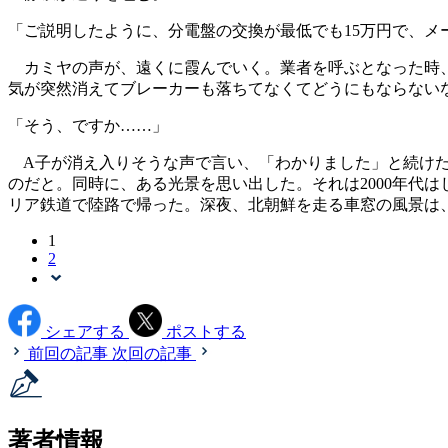
「ご説明したように、分電盤の交換が最低でも15万円で、
カミヤの声が、遠くに霞んでいく。業者を呼ぶとなった時、
気が突然消えてブレーカーも落ちてなくてどうにもならない
「そう、ですか……」
A子が消え入りそうな声で言い、「わかりました」と続けた
のだと。同時に、ある光景を思い出した。それは2000年代
リア鉄道で陸路で帰った。深夜、北朝鮮を走る車窓の風景は
1
2
シェアする
ポストする
前回の記事
次回の記事
著者情報