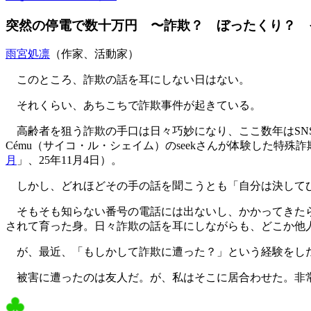
突然の停電で数十万円 〜詐欺？ ぼったくり？ 
雨宮処凛
（作家、活動家）
このところ、詐欺の話を耳にしない日はない。
それくらい、あちこちで詐欺事件が起きている。
高齢者を狙う詐欺の手口は日々巧妙になり、ここ数年はSNSなど
Cému（サイコ・ル・シェイム）のseekさんが体験した特殊詐
月
」、25年11月4日）。
しかし、どれほどその手の話を聞こうとも「自分は決して
そもそも知らない番号の電話には出ないし、かかってきたら
されて育った身。日々詐欺の話を耳にしながらも、どこか他
が、最近、「もしかして詐欺に遭った？」という経験をし
被害に遭ったのは友人だ。が、私はそこに居合わせた。非