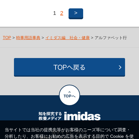
1
2
>
TOP
>
時事用語事典
>
イミダス編 社会・健康
> アルファベット行
TOPへ
当サイトでは当社の提携先等がお客様のニーズ等について調査・
当サイトについて
分析したり、お客様にお勧めの広告を表示する目的で Cookie を使
集英社プライバシーポリシー