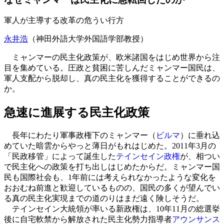
軍人が主導する改革の危うい行方
永井浩
（神田外語大学外国語学部教授）
ミャンマーの民主化政策が、欧米諸国をはじめ世界から注
目を集めている。圧政と貧困に苦しんだミャンマー国民は、
軍人支配から脱却し、真の民主化を獲得することができるの
か。
急速に進展する民主化政策
長年にわたり軍事政権下のミャンマー（
ビルマ
）に垂れ込
めていた暗雲からやっと薄日がもれはじめた。2011年3月の
「民政移管」によって誕生した
テインセイン政権
が、相つい
で民主化への政策を打ち出しはじめたからだ。ミャンマー国
民も国際社会も、1年前には考えられなかったような変化を
おおむね前進と歓迎しているものの、国民の多くが望んでい
る真の民主化実現までの道のりはまだ遠く険しそうだ。
テインセイン大統領が率いる新政権は、10年11月の総選挙
後に自宅軟禁から解放された民主化勢力指導者
アウンサンス