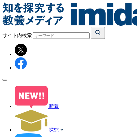
サイト内検索
新着
探究