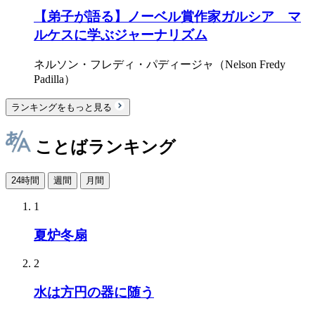
【弟子が語る】ノーベル賞作家ガルシア゠マ
ルケスに学ぶジャーナリズム
ネルソン・フレディ・パディージャ（Nelson Fredy
Padilla）
ランキングをもっと見る
ことばランキング
24時間
週間
月間
1
夏炉冬扇
2
水は方円の器に随う