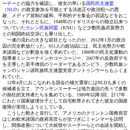
ーチー
との協力を確認し、彼女の率いる
国民民主連盟
（
NLD
）の政党参加を可能とする法改正や政治犯への恩
赦、メディア規制の緩和、平和的デモ集会の容認などをおこ
なった。それとともに、1948年のイギリスからの独立以来つ
づいていた
カレン民族同盟
（KNU）など少数民族武装勢力
との戦闘終結交渉にも乗り出した。
一連の流れの大きな節目となったのが、2012年1月の政治
囚の完全釈放だった。651人の政治囚には、民主化勢力や欧
米諸国などが釈放を強く求めていた、1988年の民主化運動の
指導者ミンコーナインやコーコージー、2007年の反政府デモ
を主導した若手僧侶のリーダーであるガンビラ、少数民族シ
ャンのシャン諸民族民主連盟党首クントゥンウーらもふくま
れていた。
12年4月におこなわれる国会の補欠選挙にはNLDも多くの
候補者を立て、アウンサンスーチーは地方遊説の先々で多数
の熱狂的支持者たちを集めている。1989年以降3回、計17年
にわたり国家破壊分子として自宅軟禁されてきた彼女の国政
復帰が実現しようとしている。
こうした動きと並行して、アメリカのクリントン国務長官
はじめ欧米諸国の政府高官らが次つぎにミャンマーを訪問
し、関係改善について大統領やスーチーらとの会談を開始し