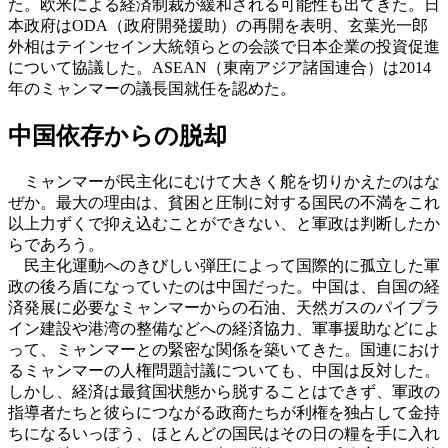
た。欧米による経済制裁が緩和される可能性も出てきた。日
本政府はODA（政府開発援助）の再開を表明、玄葉光一郎
外相はテインセイン大統領らとの会談で日本企業の投資促進
について協議した。ASEAN（東南アジア諸国連合）は2014
年のミャンマーの議長国就任を認めた。
中国依存からの脱却
ミャンマーが民主化にむけて大きく舵を切りかえたのはな
ぜか。最大の理由は、貧困と圧制に対する国民の不満をこれ
以上力ずくで抑え込むことができない、と軍政は判断したか
らであろう。
民主化運動へのきびしい弾圧によって国際的に孤立した軍
政の後ろ盾になっていたのは中国だった。中国は、自国の経
済発展に必要なミャンマーからの石油、天然ガスのパイプラ
イン建設や港湾の整備などへの経済協力、軍事援助などによ
って、ミャンマーとの緊密な関係を築いてきた。国連におけ
るミャンマーの人権問題討議についても、中国は反対した。
しかし、経済は最貧国状態から脱することはできず、軍政の
指導者たちと彼らにつながる政商たちが利権を独占して金持
ちになるいっぽう、ほとんどの国民はその日の糧を手に入れ