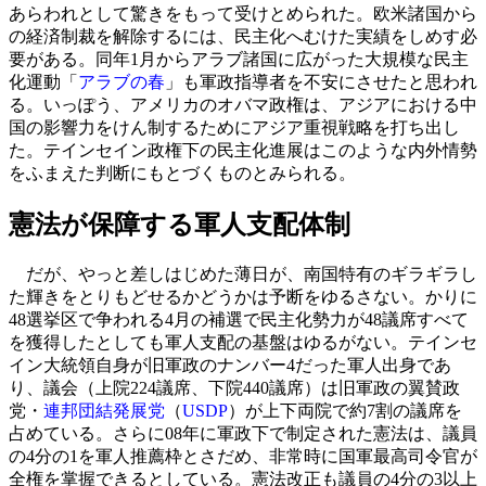
あらわれとして驚きをもって受けとめられた。欧米諸国から
の経済制裁を解除するには、民主化へむけた実績をしめす必
要がある。同年1月からアラブ諸国に広がった大規模な民主
化運動「
アラブの春
」も軍政指導者を不安にさせたと思われ
る。いっぽう、アメリカのオバマ政権は、アジアにおける中
国の影響力をけん制するためにアジア重視戦略を打ち出し
た。テインセイン政権下の民主化進展はこのような内外情勢
をふまえた判断にもとづくものとみられる。
憲法が保障する軍人支配体制
だが、やっと差しはじめた薄日が、南国特有のギラギラし
た輝きをとりもどせるかどうかは予断をゆるさない。かりに
48選挙区で争われる4月の補選で民主化勢力が48議席すべて
を獲得したとしても軍人支配の基盤はゆるがない。テインセ
イン大統領自身が旧軍政のナンバー4だった軍人出身であ
り、議会（上院224議席、下院440議席）は旧軍政の翼賛政
党・
連邦団結発展党
（
USDP
）が上下両院で約7割の議席を
占めている。さらに08年に軍政下で制定された憲法は、議員
の4分の1を軍人推薦枠とさだめ、非常時に国軍最高司令官が
全権を掌握できるとしている。憲法改正も議員の4分の3以上