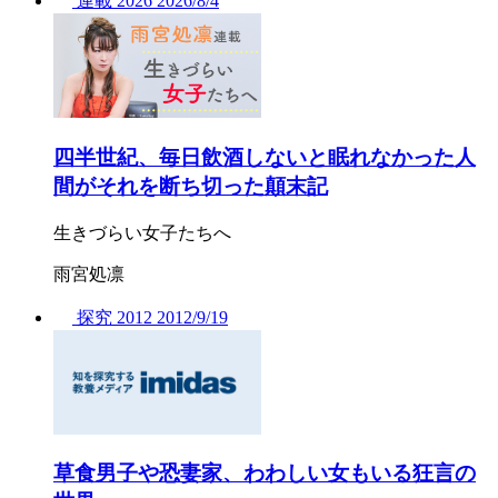
連載
2026
2026/
8/4
四半世紀、毎日飲酒しないと眠れなかった人
間がそれを断ち切った顛末記
生きづらい女子たちへ
雨宮処凛
探究
2012
2012/
9/19
草食男子や恐妻家、わわしい女もいる狂言の