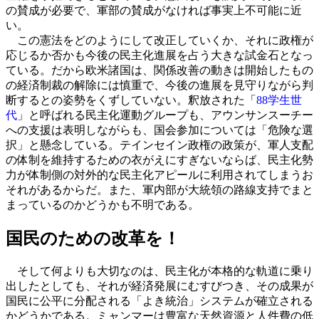
の賛成が必要で、軍部の賛成がなければ事実上不可能に近
い。
この憲法をどのようにして改正していくか、それに政権が
応じるか否かも今後の民主化進展を占う大きな試金石となっ
ている。だから欧米諸国は、関係改善の動きは開始したもの
の経済制裁の解除には慎重で、今後の進展を見守りながら判
断するとの姿勢をくずしていない。釈放された「
88学生世
代
」と呼ばれる民主化運動グループも、アウンサンスーチー
への支援は表明しながらも、国会参加については「危険な選
択」と懸念している。テインセイン政権の政策が、軍人支配
の体制を維持するための衣がえにすぎないならば、民主化勢
力が体制側の対外的な民主化アピールに利用されてしまうお
それがあるからだ。また、軍内部が大統領の路線支持でまと
まっているのかどうかも不明である。
国民のための改革を！
そして何よりも大切なのは、民主化が本格的な軌道に乗り
出したとしても、それが経済発展にむすびつき、その成果が
国民に公平に分配される「よき統治」システムが確立される
かどうかである。ミャンマーは豊富な天然資源と人件費の低