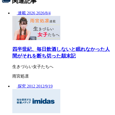
関連記事
連載
2026
2026/
8/4
四半世紀、毎日飲酒しないと眠れなかった人
間がそれを断ち切った顛末記
生きづらい女子たちへ
雨宮処凛
探究
2012
2012/
9/19