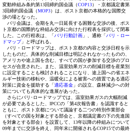
変動枠組み条約第13回締約国会議（
COP13
）・京都議定書第
3回締約国会議（
MOP3
）は、ポスト京都の本格的な国際交
渉の場となった。
バリ会議は、会期を丸一日延長する困難な交渉の後、ポス
ト京都の国際的な枠組み交渉に向けた行程表を採択して閉幕
した。この行程表は、「
バリ行動計画
」、通称「
バリ・ロー
ドマップ
」と呼ばれる。
バリ・ロードマップは、ポスト京都の内容と交渉日程を示
したものだ。具体的な削減目標は明記されなかったものの、
アメリカや途上国を含む、すべての国が参加する交渉のプロ
セスが合意された。また、温室効果ガスの削減目標を産業別
に設定することも検討されることになり、途上国への省エネ
ルギー技術の移転や、温暖化による被害への措置である適応
対策に資金を援助する「
適応基金
」の設立、森林減少への対
策についても具体的な進展があった。
さらにバリ･ロードマップでは、温室効果ガスの大幅削減
が必要であるとした、IPCCの「第4次報告書」を認識すると
ともに、ポスト京都について議論する二つの特別作業部会
（すべての国を対象とする部会と、京都議定書の下の先進国
を対象とする部会）を設置して、13年以降の枠組みについて
09年までに交渉を終え、同年末に開催されるCOP15での最終