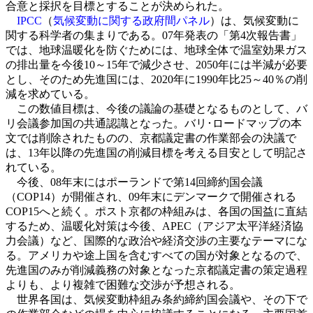
合意と採択を目標とすることが決められた。
IPCC
（
気候変動に関する政府間パネル
）は、気候変動に
関する科学者の集まりである。07年発表の「第4次報告書」
では、地球温暖化を防ぐためには、地球全体で温室効果ガス
の排出量を今後10～15年で減少させ、2050年には半減が必要
とし、そのため先進国には、2020年に1990年比25～40％の削
減を求めている。
この数値目標は、今後の議論の基礎となるものとして、バ
リ会議参加国の共通認識となった。バリ･ロードマップの本
文では削除されたものの、京都議定書の作業部会の決議で
は、13年以降の先進国の削減目標を考える目安として明記さ
れている。
今後、08年末にはポーランドで第14回締約国会議
（COP14）が開催され、09年末にデンマークで開催される
COP15へと続く。ポスト京都の枠組みは、各国の国益に直結
するため、温暖化対策は今後、APEC（アジア太平洋経済協
力会議）など、国際的な政治や経済交渉の主要なテーマにな
る。アメリカや途上国を含むすべての国が対象となるので、
先進国のみが削減義務の対象となった京都議定書の策定過程
よりも、より複雑で困難な交渉が予想される。
世界各国は、気候変動枠組み条約締約国会議や、その下で