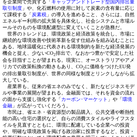
を企業間で売買する「
キャップアンドトレード型国内排出量
取引制度
」や、化石燃料の使用に対して炭素の含有量に応じ
て課税する「
炭素税
」の導入を進めること、さらには、自然
エネルギー利用の拡大策を具体化し、社会システムと市場ル
ールそのものを環境配慮型に変えていくことが急務だ。
世界のトレンドは、環境政策と経済政策を統合し、市場に
継続的な環境改善や技術革新を促す仕組みを組み込むことに
ある。地球温暖化に代表される環境制約を新たな経済発展の
機会と捉え、少ないCO
排出で、なおかつ豊かで安定した社
2
会を目指すことが望まれる。現実に、オーストラリアやアメ
リカでの政策転換の動きもあり、CO
に価格をつけたEU発
2
の排出量取引制度が、世界の同様な制度とリンクしながら拡
大している。
産業界も、従来の省エネのみでなく、新たなビジネスモデ
ルや事業の展開が望まれる。金融面では、それを資金の流れ
の面から支援し強化する「
カーボン･マーケット
」や「
環境
金融
」が広がっていくだろう。
市民は、省エネ・省資源型の製品購入、公共交通や断熱性
能の高い住宅の選択など、自らの消費スタイルやライフスタ
イルを見直すとともに、環境に配慮している企業への投資
や、明確な環境政策を掲げる政治家に投票するなど、投資・