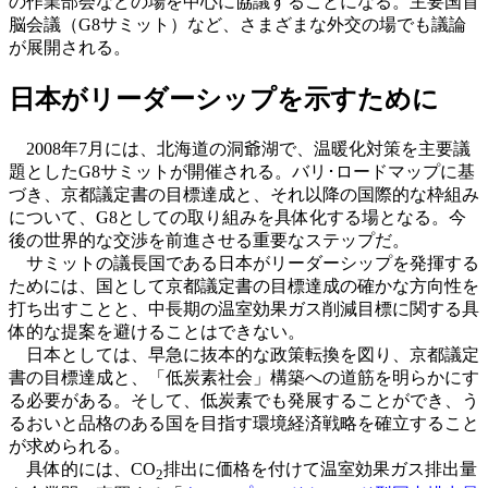
の作業部会などの場を中心に協議することになる。主要国首
脳会議（G8サミット）など、さまざまな外交の場でも議論
が展開される。
日本がリーダーシップを示すために
2008年7月には、北海道の洞爺湖で、温暖化対策を主要議
題としたG8サミットが開催される。バリ･ロードマップに基
づき、京都議定書の目標達成と、それ以降の国際的な枠組み
について、G8としての取り組みを具体化する場となる。今
後の世界的な交渉を前進させる重要なステップだ。
サミットの議長国である日本がリーダーシップを発揮する
ためには、国として京都議定書の目標達成の確かな方向性を
打ち出すことと、中長期の温室効果ガス削減目標に関する具
体的な提案を避けることはできない。
日本としては、早急に抜本的な政策転換を図り、京都議定
書の目標達成と、「低炭素社会」構築への道筋を明らかにす
る必要がある。そして、低炭素でも発展することができ、う
るおいと品格のある国を目指す環境経済戦略を確立すること
が求められる。
具体的には、CO
排出に価格を付けて温室効果ガス排出量
2