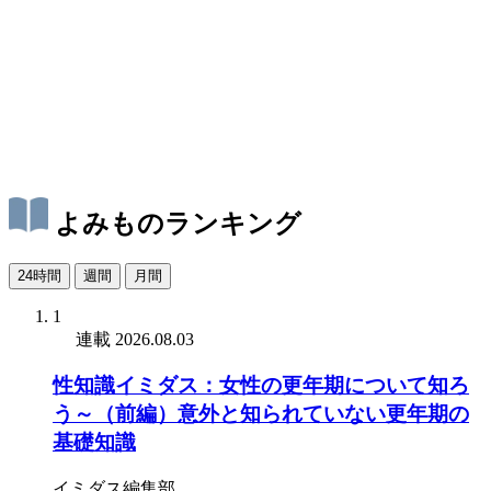
よみものランキング
24時間
週間
月間
1
連載
2026.08.03
性知識イミダス：女性の更年期について知ろ
う～（前編）意外と知られていない更年期の
基礎知識
イミダス編集部