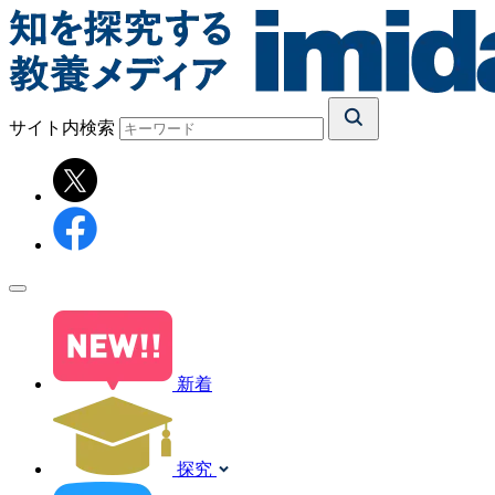
サイト内検索
新着
探究