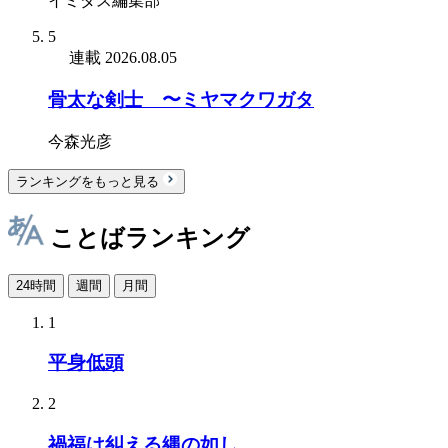
イミダス編集部
5
連載
2026.08.05
骨太な剣士 〜ミヤマクワガタ
今森光彦
ランキングをもっと見る
ことばランキング
24時間
週間
月間
1
平身低頭
2
禍福は糾える縄の如し