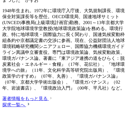
まつした かずお
1948年生まれ。1972年に環境庁入庁後、大気規制課長、環境
保全対策課長等を歴任。OECD環境局、国連地球サミット
(UNCED)事務局(上級環境計画官)勤務。2001～13年京都大学
大学院地球環境学堂教授(地球環境政策論)を務める。環境行
政、特に地球環境・国際協力に長く関わり、国連気候変動枠
組条約や京都議定書の交渉に参画。現在、公益財団法人地球
環境戦略研究機関シニアフェロー、国際協力機構環境ガイド
ライン異議申立審査役。専門は環境政策論、気候変動政策、
環境ガバナンス論。著書に『東アジア連携の道をひらく：脱
炭素社会・エネルギー・食糧』（17年、花伝社）、『地球環
境学への旅』（11年、文化科学高等研究院出版局）、『環境
政策学のすすめ』（07年、丸善）、『環境ガバナンス論』
（07年、京都大学学術出版会）、『環境ガバナンス』（02
年、岩波書店）、『環境政治入門』（00年、平凡社）など。
著者情報をもっと見る
探求一覧へ