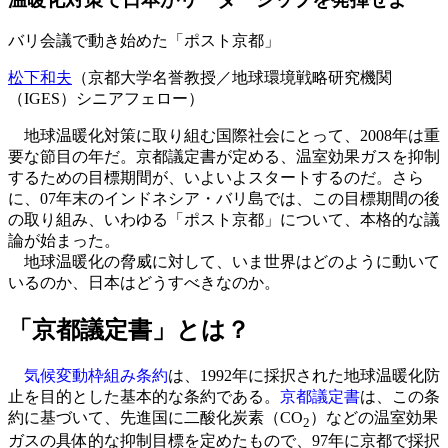
バリ会議で動き始めた「ポスト京都」
松下和夫
（京都大学名誉教授／地球環境戦略研究機関
（IGES）シニアフェロー）
地球温暖化対策に取り組む国際社会にとって、2008年は重
要な節目の年だ。京都議定書が定める、温室効果ガスを抑制
するための目標期間が、いよいよスタートするのだ。さら
に、07年末のインドネシア・バリ島では、この目標期間の後
の取り組み、いわゆる「ポスト京都」について、本格的な議
論が始まった。
地球温暖化の脅威に対して、いま世界はどのように動いて
いるのか、日本はどうすべきなのか。
「京都議定書」とは？
気候変動枠組み条約
は、1992年に採択された地球温暖化防
止を目的とした基本的な条約である。
京都議定書
は、この条
約に基づいて、先進国に二酸化炭素（CO
）などの温室効果
2
ガスの具体的な抑制目標を定めたもので、97年に京都で採択