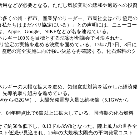
活用などが必要となる。ただし気候変動の緩和や適応への投資
の多くの州・都市、産業界のリーダー、市民社会はパリ協定の
 In（私たちはまだパリ協定にいる）」との声明には、ニューヨー
pple、Google、NIKEなどが名を連ねている。
ネルギー100％を目標とする法案が州議会で可決された。
協定の実施を進める決意を固めている。17年7月7日、8日に
リ協定の完全実施に向け強い決意を再確認する。化石燃料のク
ネルギーの大幅な拡大を進め、気候変動対策を活かした経済発
、先導的取り組みを進めている。
ら432GW）、太陽光発電導入量は約46倍（5.1GWから
で、04年時点比で6倍以上に拡大している。同時期の化石燃料
58％低下し、0.13ドル/kWhとなった。陸上風力の世界全
コスト低減が見込まれ、25年の大規模太陽光の平均発電コスト