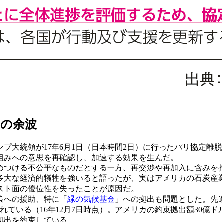
その余波
大統領が17年6月1日（日本時間2日）に行ったパリ協定離
組みへの意思を再確認し、加速する効果を生んだ。
つける不公平なものだとする一方、再交渉や再加入に含みを
多大な経済的犠牲を強いると語ったが、実はアメリカの石炭産
スト面の優位性を失ったことが原因だ。
策への援助、特に「
緑の気候基金
」への拠出も問題とした。先
されている（16年12月7日時点）。アメリカの約束拠出額30億
拠出を約束している。