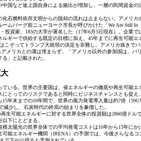
中国など途上国自身による拠出が増加し、一層の民間資金の
化石燃料依存文明からの脱却の流れは止まらない。アメリカ
バーグ前ニューヨーク市長が呼びかけた「We Are Still
投資家、183の大学が署名した（17年6月5日現在）。企業では、A
ネルギーで供給する既定の目標に加え、45年までに再生可能エ
こぞってトランプ大統領の決定を非難し、アメリカ抜きでパリ
でもアメリカとの溝は埋まらず、「アメリカ以外の参加国は、パ
する」と記載された。
拡大
ている。世界の主要国は、省エネルギーの徹底や再生可能エ
スにとってのリスクであると同時にビジネスチャンスとも捉え
年末までの10年間で、世界の風力発電導入量は約7倍（59GWか
年比で減少し、石炭時代の終焉の始まりを象徴した。
再生可能エネルギーに対する世界全体の投資額は2860億ドル
分以下にとどまる。
陽光の世界全体での平均発電コストは10年から15年にかけて約
生可能エネルギー機関（IRENA）の予測では、今後さらなる
/kWhまで下がり得ると予測されている。