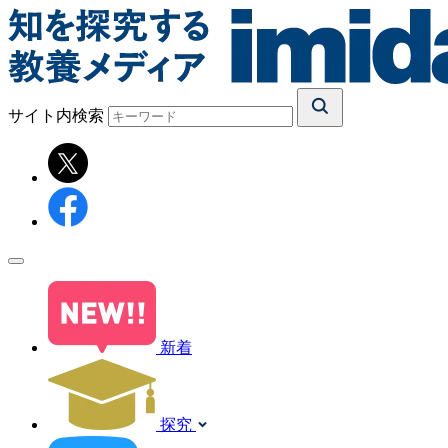
サイト内検索
新着
探究