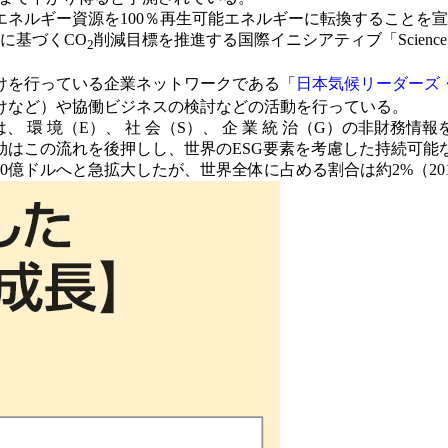
ネルギー資源を100％再生可能エネルギーに転換することを
に基づくCO
削減目標を推進する国際イニシアティブ「Science Base
2
けを行っている企業ネットワークである「
日本気候リーダーズ
けなど）や協働ビジネスの検討などの活動を行っている。
れは、 環 境（E）、 社 会（S）、 企 業 統 治（G）の非
の流れを後押しし、世界のESG要素を考慮した持続可能な投資の
740億ドルへと急拡大したが、世界全体に占める割合は約2%（2