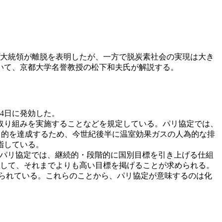
ンプ大統領が離脱を表明したが、一方で脱炭素社会の実現は大き
いて、京都大学名誉教授の松下和夫氏が解説する。
月4日に発効した。
取り組みを実施することなどを規定している。パリ協定では、
目的を達成するため、今世紀後半に温室効果ガスの人為的な排
指している。
パリ協定では、継続的・段階的に国別目標を引き上げる仕組
則として、それまでよりも高い目標を掲げることが求められる。
られている。これらのことから、パリ協定が意味するのは化