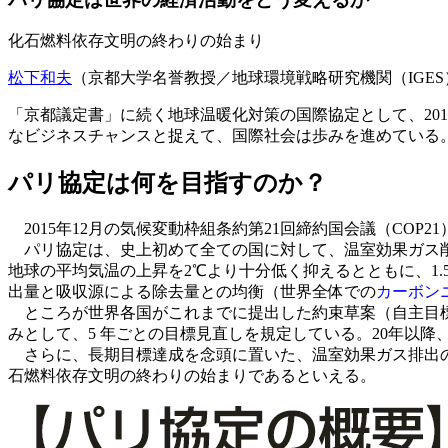
化石燃料依存文明の終わりの始まり
松下和夫
（京都大学名誉教授／地球環境戦略研究機関（IGE
「京都議定書」に続く地球温暖化対策の国際協定として、20
なビジネスチャンスと捉えて、国際社会は歩みを進めている
パリ協定は何を目指すのか？
2015年12月の気候変動枠組条約第21回締約国会議（COP
パリ協定は、史上初めて全ての国に対して、温室効果ガス削
地球の平均気温の上昇を2℃より十分低く抑えるとともに、1
出量と吸収源による除去量との均衡（世界全体での
カーボン
ところが世界各国がこれまでに提出した約束草案（自主目標
みとして、5 年ごとの目標見直しを規定している。20年以
さらに、長期目標達成を念頭に置いた、温室効果ガス排出の
石燃料依存文明の終わりの始まりであるといえる。