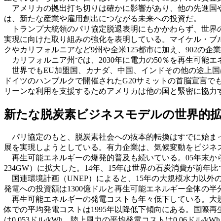
アメリカの拠出打ち切りは確かに影響があり、他の先進国や
は、新たな産業や雇用創出につながる未来への投資だ。
トランプ大統領のパリ協定脱退表明にもかかわらず、世界の
実現に向けた取り組みの強化を表明している。マイケル・ブルーム
クやカリフォルニアなど9州や全米125都市に加え、902の企業・
カリフォルニア州では、2030年に電力の50％を再生可能エ
世界でもEU加盟国、カナダ、中国、インドその他の途上国は
ドイツのハンブルクで開催されたG20サミットの首脳宣言
リーンな利用を支援するためアメリカは他の国と緊密に協力
新たな脱炭素ビジネスモデルの世界的
パリ協定のもと、脱炭素社会への抜本的転換はすでに始まっ
展を実現しようとしている。有力企業は、気候変動をビジネ
再生可能エネルギーの爆発的普及も続いている。05年末から15
234GW）に拡大した。14年、15年は世界の石炭消費が前
国連環境計画（UNEP）によると、15年の大規模水力以外の
発電への投資額は1300億ドルと再生可能エネルギー全体の半
再生可能エネルギーの発電コストも年々低下している。大規模太
体での平均発電コストは1995年以降低下傾向にある。国際再
は0.053ドル/kWh、陸上風力の平均発電コストは0.06ドル