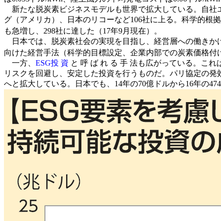
新たな脱炭素ビジネスモデルも世界で拡大している。自社エ
グ（アメリカ）、日本のリコーなど106社に上る。科学的根拠
も急増し、298社に達した（17年9月現在）。
日本では、脱炭素社会の実現を目指し、経営層への働きか
向けた経営手法（科学的目標設定、企業内部での炭素価格付
一方、
ESG投 資
と 呼 ば れ る 手 法も広がっている。こ
リスクを回避し、安定した投資を行うものだ。パリ協定の発効はこ
へと拡大している。日本でも、14年の70億ドルから16年の4