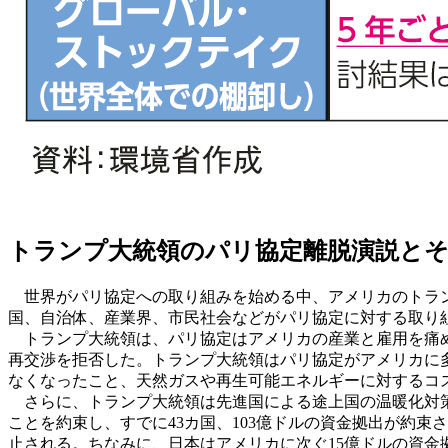
トランプ大統領のパリ協定離脱演説と
世界がパリ協定への取り組みを始める中、アメリカのトランプ
国、自治体、産業界、市民社会などがパリ協定に対する取り
トランプ大統領は、パリ協定はアメリカの産業と雇用を痛め
再交渉を拒否した。トランプ大統領はパリ協定がアメリカに
なくなったこと、天然ガスや再生可能エネルギーに対するコ
さらに、トランプ大統領は先進国による途上国の温暖化対
ことを約束し、すでに43カ国、103億ドルの資金拠出が約束
止される。ちなみに、日本はアメリカに次ぐ15億ドルの資金