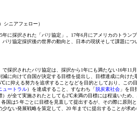
S）シニアフェロー）
15年に採択された「パリ協定」。17年6月にアメリカのトラ
。パリ協定採択後の世界の動向と、日本の現状そして課題につ
21）で採択されたパリ協定は、採択から1年にも満たない16年11
減に向けて自国が決定する目標を提出し、目標達成に向けた
.5℃に抑える努力を追求することなどを目的としており、この
ニュートラル
）を達成すること、すなわち「
脱炭素社会
」を目
）が全て実施されたとしても2℃未満の目標には程遠いため、
降、各国は5 年ごとに目標を見直して提出するが、その際に原
少ない発展戦略を策定して、20 年までに提出することが求め