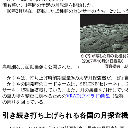
備も整い、1年間の予定の月観測を開始した。
08年2月現在、搭載した15種類のセンサーのうち、2つに
高精細な月面動画像も公開された。（
かぐやは、打ち上げ時初期重量3tの大型月探査機だ。旧宇宙開発
かぐやの開発時のコードネームは、SELENE(セレーネ）。2
サーを、15種類搭載している。また、月の裏側を飛行してい
の重力場を精密に調べるための
VRAD(ブイラド)衛星
（愛称
の周りを回っている。
引き続き打ち上げられる各国の月探査機