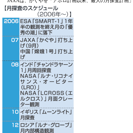
JAXAは、かぐやを「アポロ計画以来、最大の月探査計画