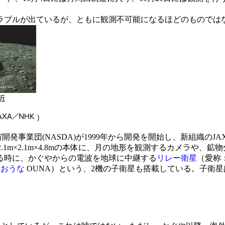
トラブルが出ているが、ともに観測不可能になるほどのものではな
）
事業団(NASDA)が1999年から開発を開始し、
新組織のJA
.1m×2.1m×4.8mの本体に、月の地形を観測するカメラや
る時に、かぐやからの電波を地球に中継する
リレー衛星
（愛称
：
おうな
OUNA）という、2機の子衛星も搭載している。子衛