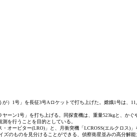
ょうが）1号」を長征3号Aロケットで打ち上げた。
嫦娥1号
は、1
ラヤーン1号
」を打ち上げる。同探査機は、重量523kgと、か
観測を行うことを目的としている。
・オービター(LRO)」と、月衝突機「
LCROSS(エルクロス)
」
サイズのものを見分けることができる、偵察衛星並みの高分解能