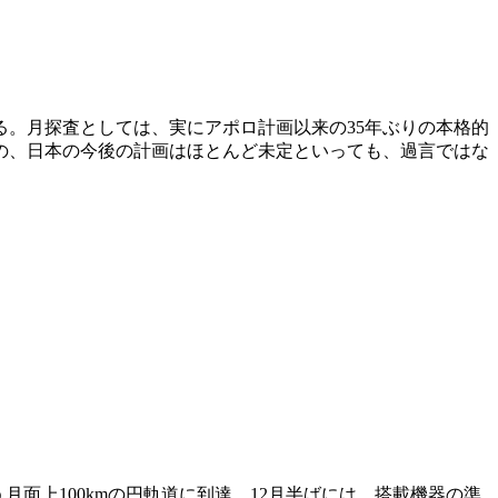
。月探査としては、実にアポロ計画以来の35年ぶりの本格的
の、日本の今後の計画はほとんど未定といっても、過言ではな
う月面上100kmの円軌道に到達。12月半ばには、搭載機器の準