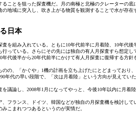
ることを狙った探査機だ。月の南極と北極のクレーターの底
陰の地域に突入し、吹き上がる物質を観測することで水が存在
る日本
探査を組み入れている。ともに10年代前半に月着陸、10年代
も行っている。さらにその先には独自の有人月探査すら想定し
0年代後半から20年代前半にかけて有人月探査に復帰する方
ものの、「かぐや」1機の計画を立ち上げたにとどまっており
1990年代の早い段階で、「次は月着陸」という方向が見えて
議論し、2008年1月になってやっと、今後10年以内に月着
、フランス、ドイツ、韓国などが独自の月探査機を検討してい
のみこまれつつあるというのが実情だ。