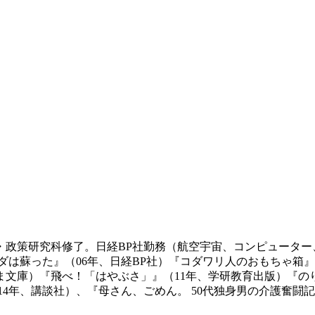
ア・政策研究科修了。日経BP社勤務（航空宇宙、コンピュータ
ーダは蘇った』（06年、日経BP社）『コダワリ人のおもちゃ箱
ま文庫）『飛べ！「はやぶさ」』（11年、学研教育出版）『の
14年、講談社）、『母さん、ごめん。 50代独身男の介護奮闘記