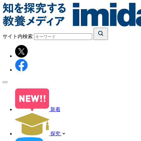
サイト内検索
新着
探究