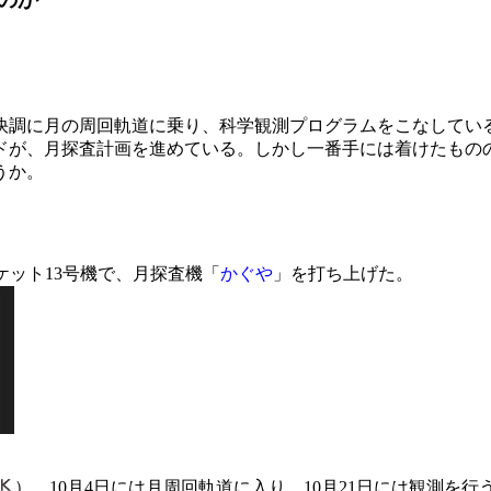
快調に月の周回軌道に乗り、科学観測プログラムをこなしている
ドが、月探査計画を進めている。しかし一番手には着けたもの
うか。
Aロケット13号機で、月探査機「
かぐや
」を打ち上げた。
）、10月4日には月周回軌道に入り、10月21日には観測を行