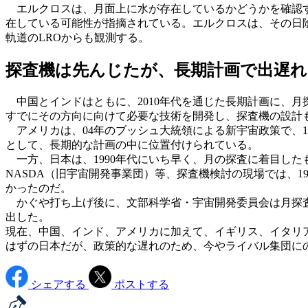
エルクロスは、月面上に水が存在しているかどうかを確認す
在している可能性が指摘されている。エルクロスは、その日
軌道のLROからも観測する。
探査機は先んじたが、長期計画で出遅れ
中国とインドはともに、2010年代を通じた長期計画に、月
すでにその方向に向けて必要な技術を開発し、探査機の設計
アメリカは、04年のブッシュ大統領による新宇宙政策で、1
として、長期的な計画の中に位置付けられている。
一方、日本は、1990年代にいち早く、月の探査に着目した
NASDA（旧宇宙開発事業団）等、探査機検討の現場では、
かったのだ。
かぐや打ち上げ後に、文部科学省・宇宙開発委員会は月探査を
出した。
現在、中国、インド、アメリカに加えて、イギリス、イタリア
はずの日本だが、政策的な遅れのため、今やライバル集団に
シェアする
ポストする