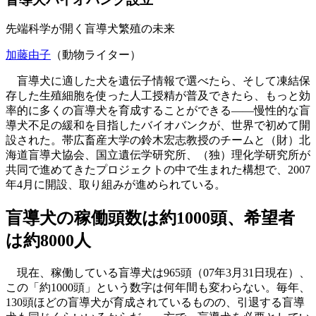
先端科学が開く盲導犬繁殖の未来
加藤由子
（動物ライター）
盲導犬に適した犬を遺伝子情報で選べたら、そして凍結保
存した生殖細胞を使った人工授精が普及できたら、もっと効
率的に多くの盲導犬を育成することができる――慢性的な盲
導犬不足の緩和を目指したバイオバンクが、世界で初めて開
設された。帯広畜産大学の鈴木宏志教授のチームと（財）北
海道盲導犬協会、国立遺伝学研究所、（独）理化学研究所が
共同で進めてきたプロジェクトの中で生まれた構想で、2007
年4月に開設、取り組みが進められている。
盲導犬の稼働頭数は約1000頭、希望者
は約8000人
現在、稼働している盲導犬は965頭（07年3月31日現在）、
この「約1000頭」という数字は何年間も変わらない。毎年、
130頭ほどの盲導犬が育成されているものの、引退する盲導