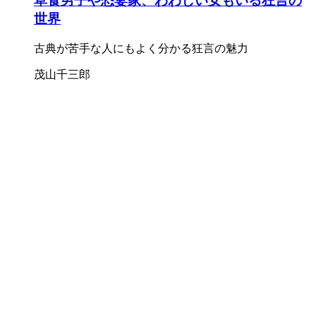
草食男子や恐妻家、わわしい女もいる狂言の
世界
古典が苦手な人にもよく分かる狂言の魅力
茂山千三郎