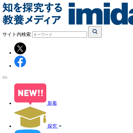
サイト内検索
新着
探究