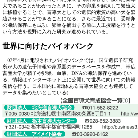
犬であることがわかったときに、その卵巣を解凍して繁殖犬
に移植することで、盲導犬としての遺伝的素質の高い犬を繁
殖させることができることになる。さらに最近では、受精卵
の凍結保存にも成功、卵巣を摘出する前に人工授精を行うと
いう方法を視野に入れた研究が進められている。
世界に向けたバイオバンク
07年4月に開設されたバイオバンクでは、国立遺伝子研究
所が犬の遺伝子情報や家系図のデータベースを作成中、帯広
畜産大学が精子や卵巣、血液、DNAの凍結保存を進めてい
る。情報はインターネット上に公開して世界に向けての情報
発信を行う。日本国内に9団体ある盲導犬協会とも連携して
データを集めたいとしている(