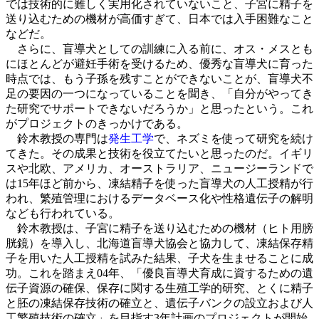
では技術的に難しく実用化されていないこと、子宮に精子を
送り込むための機材が高価すぎて、日本では入手困難なこと
などだ。
さらに、盲導犬としての訓練に入る前に、オス・メスとも
にほとんどが避妊手術を受けるため、優秀な盲導犬に育った
時点では、もう子孫を残すことができないことが、盲導犬不
足の要因の一つになっていることを聞き、「自分がやってき
た研究でサポートできないだろうか」と思ったという。これ
がプロジェクトのきっかけである。
鈴木教授の専門は
発生工学
で、ネズミを使って研究を続け
てきた。その成果と技術を役立てたいと思ったのだ。イギリ
スや北欧、アメリカ、オーストラリア、ニュージーランドで
は15年ほど前から、凍結精子を使った盲導犬の人工授精が行
われ、繁殖管理におけるデータベース化や性格遺伝子の解明
なども行われている。
鈴木教授は、子宮に精子を送り込むための機材（ヒト用膀
胱鏡）を導入し、北海道盲導犬協会と協力して、凍結保存精
子を用いた人工授精を試みた結果、子犬を生ませることに成
功。これを踏まえ04年、「優良盲導犬育成に資するための遺
伝子資源の確保、保存に関する生殖工学的研究、とくに精子
と胚の凍結保存技術の確立と、遺伝子バンクの設立および人
工繁殖技術の確立」を目指す3年計画のプロジェクトが開始