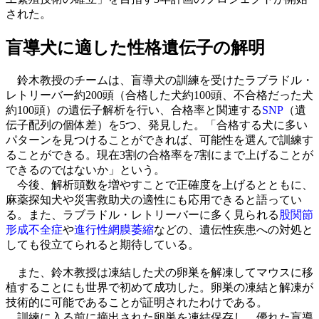
された。
盲導犬に適した性格遺伝子の解明
鈴木教授のチームは、盲導犬の訓練を受けたラブラドル・
レトリーバー約200頭（合格した犬約100頭、不合格だった犬
約100頭）の遺伝子解析を行い、合格率と関連する
SNP
（遺
伝子配列の個体差）を5つ、発見した。「合格する犬に多い
パターンを見つけることができれば、可能性を選んで訓練す
ることができる。現在3割の合格率を7割にまで上げることが
できるのではないか」という。
今後、解析頭数を増やすことで正確度を上げるとともに、
麻薬探知犬や災害救助犬の適性にも応用できると語ってい
る。また、ラブラドル・レトリーバーに多く見られる
股関節
形成不全症
や
進行性網膜萎縮
などの、遺伝性疾患への対処と
しても役立てられると期待している。
また、鈴木教授は凍結した犬の卵巣を解凍してマウスに移
植することにも世界で初めて成功した。卵巣の凍結と解凍が
技術的に可能であることが証明されたわけである。
訓練に入る前に摘出された卵巣を凍結保存し、優れた盲導