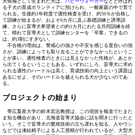
犬候補として生まれた犬は、
パピーウォーカー
などと呼ばれ
る子犬の育成ボランティアに預けられ、一般家庭の中で育て
られる。生後約1年程度で適性検査を受け、約50％が合格し
て訓練が始まるが、およそ6カ月に及ぶ基礎訓練と誘導訓
練、さらに盲導犬希望者との約1カ月にわたる共同訓練を経
て、晴れて盲導犬として訓練センターを「卒業」できるの
は、約3割にすぎない。
不合格の理由は、警戒心の強さや不安を感じる度合いの強
さが、訓練によっても取り去ることができなかったというこ
とが多い。適性検査のときには見えなかった性格が、あとか
ら出てくるということもある。いずれにしろ、盲導犬に求め
られる適性のハードルは高く、育成技術の向上という課題は
あるにせよ、そのハードルを越えられる犬が少ないのであ
る。
プロジェクトの始まり
帯広畜産大学の鈴木宏志教授は、この現状を報道でたまた
ま知る機会があり、北海道盲導犬協会に話を聞きに行ったと
いう。そこで盲導犬の繁殖技術の立ち遅れを知る。人やウシ
などでは凍結精子による人工授精が行われているが、大型犬