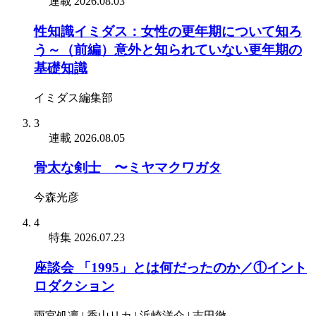
連載
2026.08.03
性知識イミダス：女性の更年期について知ろ
う～（前編）意外と知られていない更年期の
基礎知識
イミダス編集部
3
連載
2026.08.05
骨太な剣士 〜ミヤマクワガタ
今森光彦
4
特集
2026.07.23
座談会 「1995」とは何だったのか／①イント
ロダクション
雨宮処凛 | 香山リカ | 浜崎洋介 | 吉田徹