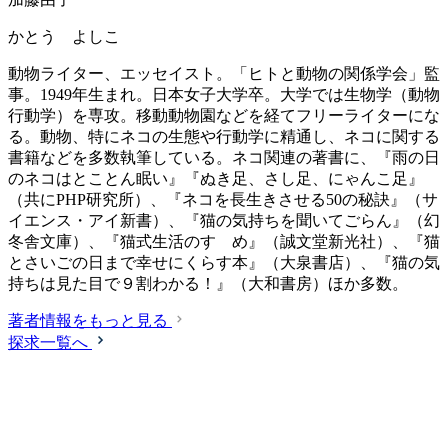
かとう よしこ
動物ライター、エッセイスト。「ヒトと動物の関係学会」監
事。1949年生まれ。日本女子大学卒。大学では生物学（動物
行動学）を専攻。移動動物園などを経てフリーライターにな
る。動物、特にネコの生態や行動学に精通し、ネコに関する
書籍などを多数執筆している。ネコ関連の著書に、『雨の日
のネコはとことん眠い』『ぬき足、さし足、にゃんこ足』
（共にPHP研究所）、『ネコを長生きさせる50の秘訣』（サ
イエンス・アイ新書）、『猫の気持ちを聞いてごらん』（幻
冬舎文庫）、『猫式生活のすゝめ』（誠文堂新光社）、『猫
とさいごの日まで幸せにくらす本』（大泉書店）、『猫の気
持ちは見た目で９割わかる！』（大和書房）ほか多数。
著者情報をもっと見る
探求一覧へ