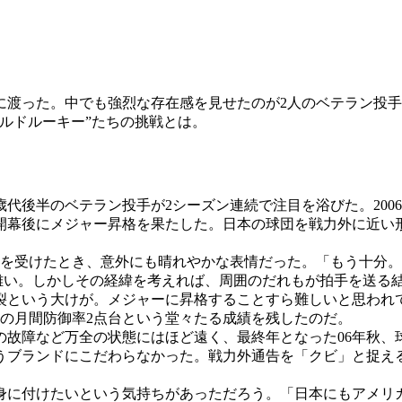
渡った。中でも強烈な存在感を見せたのが2人のベテラン投手
ルドルーキー”たちの挑戦とは。
代後半のベテラン投手が2シーズン連続で注目を浴びた。200
開幕後にメジャー昇格を果たした。日本の球団を戦力外に近い
告を受けたとき、意外にも晴れやかな表情だった。「もう十分
言い難い。しかしその経緯を考えれば、周囲のだれもが拍手を送る
という大けが。メジャーに昇格することすら難しいと思われ
の月間防御率2点台という堂々たる成績を残したのだ。
の故障など万全の状態にはほど遠く、最終年となった06年秋、
うブランドにこだわらなかった。戦力外通告を「クビ」と捉える
に付けたいという気持ちがあっただろう。「日本にもアメリ