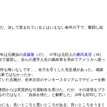
だ。決して恵まれているとはいえない条件の下で、奮闘し結
6年は元横浜の
斎藤隆
（37）、07年は元巨人の
桑田真澄
（39）
形で退団し、自らの選手人生の最終章を求めてアメリカへ渡っ
。何も悔いなしです」。全力を尽くした充足感があった。成績
結果ではなかったか。
ていた右腕が、全米注目のヤンキースタジアムでデビューを飾
球団からは実質的な引退勧告を受けた。だが、その逆境をプラ
のではなく、「自由を得た」と解釈した。20年も封印してい
カにも、良いところと悪いところがある。良いところをうまく