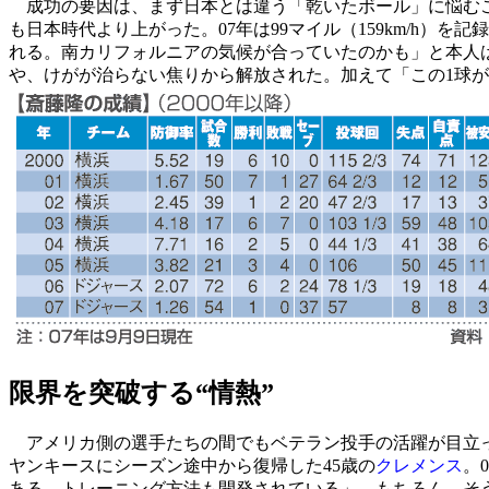
成功の要因は、まず日本とは違う「乾いたボール」に悩むこ
も日本時代より上がった。07年は99マイル（159km/h
れる。南カリフォルニアの気候が合っていたのかも」と本人
や、けがが治らない焦りから解放された。加えて「この1球
限界を突破する“情熱”
アメリカ側の選手たちの間でもベテラン投手の活躍が目立った
ヤンキースにシーズン途中から復帰した45歳の
クレメンス
。
ある。トレーニング方法も開発されている」。もちろん、そ