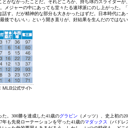
とがなかったことだ。それどころか、持ち球のスライダーが
）を記録。メジャーの中にあっても堂々たる速球派にのし上がった
は話す。だが精神的な部分も大きかったはずだ。日本時代にあ
が最後でもいい」という開き直りが、好結果を生んだのではな
。300勝を達成した41歳の
グラビン
（メッツ）、史上初の20
07年も先発ローテーションを守った41歳の
マダックス
（パドレ
ういった外的要因もあるだろう。しかし、いつの時代も、どこ