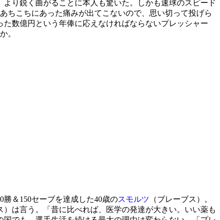
、より鋭く曲がることに本人も驚いた。しかも速球のスピード
。「あちこちにあった痛みが出てこないので、思い切って投げら
った数億円という年俸に応えなければならないプレッシャー
いか。
0勝＆150セーブを達成した40歳の
スモルツ
（ブレーブス）。
ス）は言う。「昔に比べれば、医学の発達が大きい。いい薬も
の国でも、選手生活を続ける最大の理由は変わらない。「プレ