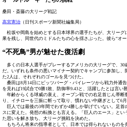
桑田・斎藤の大リーグ戦記
高宮憲治
（日刊スポーツ新聞社編集局）
松坂や岡島を始めとする日本球界の選手たちが、大リーグに
果を残し、同世代のミドルたちの心を揺さぶった。彼ら“オー
“不死鳥”男が魅せた復活劇
多くの日本人選手がプレーするアメリカの大リーグで、30歳
だ。いずれも条件の悪いマイナー契約でキャンプに参加し、
た2人は、それぞれのゴールを見つけた。
桑田は8月14日にピッツバーグ・パイレーツから戦力外通
を見れば19試合で0勝1敗、防御率9.43と、活躍したとは
年齢からくる球威の衰え、オープン戦での右足首じん帯断裂
り、イチローを三振に斬って取り、慣れない中継ぎとして6月
巨人では最後の3年間でわずか4勝しか挙げていない。足首
スに変えた。発想の転換とも言える。「巨人のエース」とい
た思いを解き放ち、大リーグ挑戦を決めた。
もちろん将来の指導者として、日本では得られないものを身