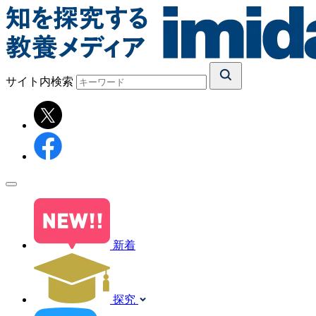
サイト内検索
新着
探究