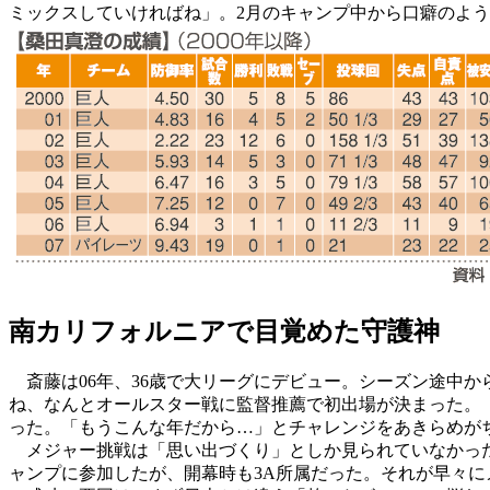
ミックスしていければね」。2月のキャンプ中から口癖のよ
南カリフォルニアで目覚めた守護神
斎藤は06年、36歳で大リーグにデビュー。シーズン途中か
ね、なんとオールスター戦に監督推薦で初出場が決まった。
った。「もうこんな年だから…」とチャレンジをあきらめが
メジャー挑戦は「思い出づくり」としか見られていなかった
ャンプに参加したが、開幕時も3A所属だった。それが早々