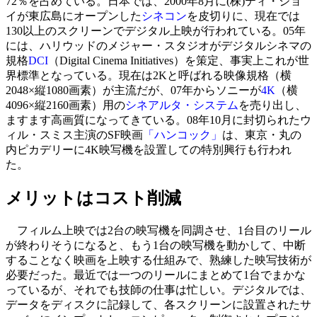
72％を占めている。日本では、2000年8月に(株)ティ・ジョ
イが東広島にオープンした
シネコン
を皮切りに、現在では
130以上のスクリーンでデジタル上映が行われている。05年
には、ハリウッドのメジャー・スタジオがデジタルシネマの
規格
DCI
（Digital Cinema Initiatives）を策定、事実上これが世
界標準となっている。現在は2Kと呼ばれる映像規格（横
2048×縦1080画素）が主流だが、07年からソニーが
4K
（横
4096×縦2160画素）用の
シネアルタ・システム
を売り出し、
ますます高画質になってきている。08年10月に封切られたウ
ィル・スミス主演のSF映画
「ハンコック」
は、東京・丸の
内ピカデリーに4K映写機を設置しての特別興行も行われ
た。
メリットはコスト削減
フィルム上映では2台の映写機を同調させ、1台目のリール
が終わりそうになると、もう1台の映写機を動かして、中断
することなく映画を上映する仕組みで、熟練した映写技術が
必要だった。最近では一つのリールにまとめて1台でまかな
っているが、それでも技師の仕事は忙しい。デジタルでは、
データをディスクに記録して、各スクリーンに設置されたサ