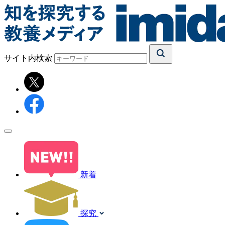
サイト内検索
新着
探究