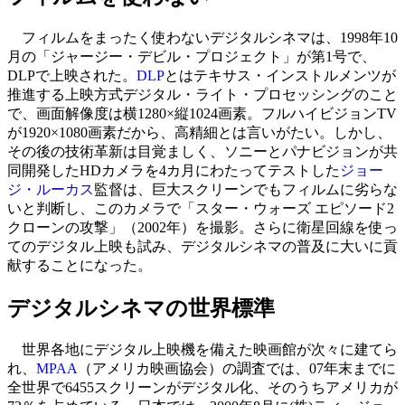
フィルムをまったく使わないデジタルシネマは、1998年10
月の「ジャージー・デビル・プロジェクト」が第1号で、
DLPで上映された。
DLP
とはテキサス・インストルメンツが
推進する上映方式デジタル・ライト・プロセッシングのこと
で、画面解像度は横1280×縦1024画素。フルハイビジョンTV
が1920×1080画素だから、高精細とは言いがたい。しかし、
その後の技術革新は目覚ましく、ソニーとパナビジョンが共
同開発したHDカメラを4カ月にわたってテストした
ジョー
ジ・ルーカス
監督は、巨大スクリーンでもフィルムに劣らな
いと判断し、このカメラで「スター・ウォーズ エピソード2
クローンの攻撃」（2002年）を撮影。さらに衛星回線を使っ
てのデジタル上映も試み、デジタルシネマの普及に大いに貢
献することになった。
デジタルシネマの世界標準
世界各地にデジタル上映機を備えた映画館が次々に建てら
れ、
MPAA
（アメリカ映画協会）の調査では、07年末までに
全世界で6455スクリーンがデジタル化、そのうちアメリカが