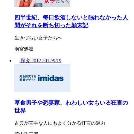
四半世紀、毎日飲酒しないと眠れなかった人
間がそれを断ち切った顛末記
生きづらい女子たちへ
雨宮処凛
探究
2012
2012/
9/19
草食男子や恐妻家、わわしい女もいる狂言の
世界
古典が苦手な人にもよく分かる狂言の魅力