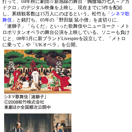
打って、04年秋に劇団☆新感線の舞台「髑髏城の七人～アカ
ドクロ」のデジタル映像を上映し、現在までに5作を配給
し、累積観客数は15万人にのぼるという。松竹も「
シネマ歌
舞伎
」と銘打ち、05年の「野田版 鼠小僧」を皮切りに、
「連獅子」「らくだ」といった歌舞伎やニューヨーク・メト
ロポリタンオペラの舞台公演を上映している。ソニーも負け
じと、08年5月に新ブランドLivespireを設立して、「メトロ
に乗って」や「UKオペラ」を公開。