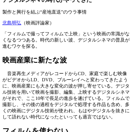
製作と興行を結ぶ“産地直送”のウラ事情
北島明弘
（映画評論家）
「フィルムで撮ってフィルムで上映」という映画の常識がな
くなるつつある。時代の新しい波、デジタルシネマの普及が
進むワケを探る。
映画産業に新たな波
音楽再生メディアがレコードからCD、家庭で楽しむ映像
がビデオからLD、DVD、ブルーレイへと変わってきたよう
に、映画産業にも大きな変化の波が押し寄せている。デジタ
ル技術を用いて映画を撮影、編集、上映するデジタルシネマ
がそれで、ここ10年で長足の進歩を遂げている。フィルムで
撮影し、その後の過程をデジタルで処理する作品も含め、多
くの映画にデジタル技術が使われ、もはやデジタルを抜きに
して語れない時代になったといっても過言ではない。
フィルムを使わない