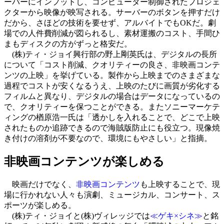
ーバーにインプットし、コンピューター制御されたプロジェ
クターから映像が映写される。サーバーのボタンを押すだけ
だから、さほどの技術を要せず、アルバイトでもOKだ。劇
場での人件費削減が図られるし、素材運搬のコスト、手間ひ
まもディスクの方がずっと格安だ。
(株)ティ・ジョイ興行部の野上剛英氏は、デジタルの長所
について「コスト削減、クオリティーの良さ、非映画コンテ
ンツの上映」を挙げている。製作から上映までのさまざまな
過程でコストが安くなるうえ、上映のたびに画質が劣化する
フィルムと異なり、デジタルの場合はデータになっているの
で、クオリティーを保つことができる。またソニーマーケテ
ィングの楢原浩一氏は「透かしを入れることで、どこで上映
されたものか追跡できるので海賊版防止にも役立つ。現像焼
き付けの溶剤が不要なので、環境にもやさしい」と指摘。
非映画コンテンツが楽しめる
映画だけでなく、
非映画コンテンツ
も上映することで、現
場に行かれない人々も演劇、ミュージカル、コンサート、ス
ポーツが楽しめる。
(株)ティ・ジョイと(株)ヴィレッジでは
≪ゲキ×シネ≫
と銘