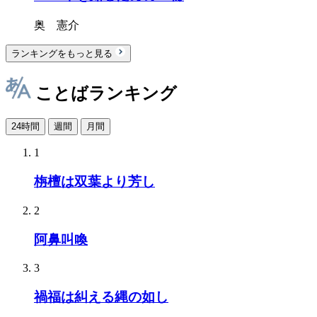
奥 憲介
ランキングをもっと見る
ことばランキング
24時間
週間
月間
1
栴檀は双葉より芳し
2
阿鼻叫喚
3
禍福は糾える縄の如し