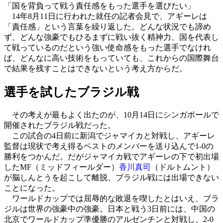
「国を背負って戦う責任感をもった選手を選びたい」
14年8月11日に行われた就任の記者会見で、アギーレは
「責任感」という言葉を繰り返した。どんな状況でも諦め
ず、どんな強豪でもひるまずに戦い抜く精神力、国を代表し
て戦っているのだという強い使命感をもった選手でなけれ
ば、どんなに高い技術をもっていても、これからの国際舞台
で結果を残すことはできないという考え方からだ。
選手を試したブラジル戦
その考えが最もよく出たのが、10月14日にシンガポールで
開催されたブラジル戦だった。
この試合の4日前に新潟でジャマイカと対戦し、アギーレ
監督は現状で考え得るベストのメンバーを送り込んで1-0の
勝利をつかんだ。だがジャマイカ戦でアギーレの下で初出場
したMF（ミッドフィールダー）
香川真司
（ドルトムント）
が脳しんとうを起こして離脱、ブラジル戦には出場できない
ことになった。
ワールドカップでは屈辱的な敗退を喫したとはいえ、ブラ
ジルは世界の強豪中の強豪。日本と戦う3日前には、中国の
北京でワールドカップ準優勝のアルゼンチンと対戦し、2-0