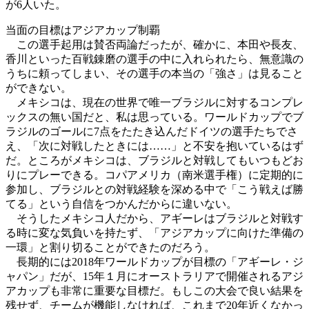
が6人いた。
当面の目標はアジアカップ制覇
この選手起用は賛否両論だったが、確かに、本田や長友、
香川といった百戦錬磨の選手の中に入れられたら、無意識の
うちに頼ってしまい、その選手の本当の「強さ」は見ること
ができない。
メキシコは、現在の世界で唯一ブラジルに対するコンプレ
ックスの無い国だと、私は思っている。ワールドカップでブ
ラジルのゴールに7点をたたき込んだドイツの選手たちでさ
え、「次に対戦したときには……」と不安を抱いているはず
だ。ところがメキシコは、ブラジルと対戦してもいつもどお
りにプレーできる。コパアメリカ（南米選手権）に定期的に
参加し、ブラジルとの対戦経験を深める中で「こう戦えば勝
てる」という自信をつかんだからに違いない。
そうしたメキシコ人だから、アギーレはブラジルと対戦す
る時に変な気負いを持たず、「アジアカップに向けた準備の
一環」と割り切ることができたのだろう。
長期的には2018年ワールドカップが目標の「アギーレ・ジ
ャパン」だが、15年１月にオーストラリアで開催されるアジ
アカップも非常に重要な目標だ。もしこの大会で良い結果を
残せず、チームが機能しなければ、これまで20年近くなかっ