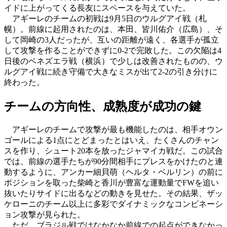
イドに上がってくる長友にスペースを与えていた。
アギーレのチームの初戦は9月5日のウルグアイ戦（札
幌）。前線に起用されたのは、本田、皆川佑介（広島）、そ
して岡崎の3人だったが、互いの距離が遠く、各選手が孤立
して攻撃を作ることができずに0-2で完敗した。この欠陥は4
日後のベネズエラ戦（横浜）で少しは改善されたものの、ウ
ルグアイ戦に続き守備で大きなミスが出て2-2の引き分けに
終わった。
チームの方向性、成熟度が成功の鍵
アギーレのチームで攻撃が最も機能したのは、相手オウン
ゴールによる1点にとどまったとはいえ、たくさんのチャン
スを作り、シュート20本を放ったジャマイカ戦だ。この試合
では、前線の選手たちが90分間相手にプレスをかけたのと連
動するように、アンカー細貝萌（ヘルタ・ベルリン）の前に
ポジションを取った柴崎と香川が豊富な運動量でFWを追い
抜いたりサイドに出るなどの動きを見せた。その結果、ザッ
ケローニのチーム以上に多彩でダイナミックなコンビネーシ
ョン攻撃が見られた。
ただ、ブラジル戦ではなかなか前線での起点ができなかっ