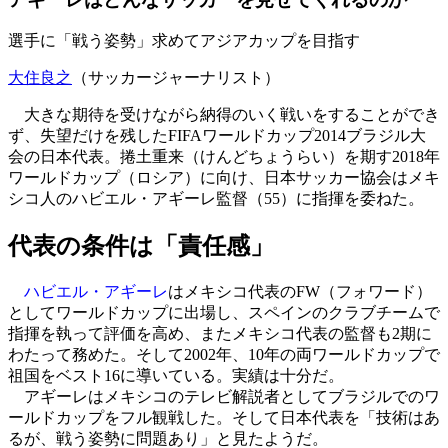
選手に「戦う姿勢」求めてアジアカップを目指す
大住良之
（サッカージャーナリスト）
大きな期待を受けながら納得のいく戦いをすることができ
ず、失望だけを残したFIFAワールドカップ2014ブラジル大
会の日本代表。捲土重来（けんどちょうらい）を期す2018年
ワールドカップ（ロシア）に向け、日本サッカー協会はメキ
シコ人のハビエル・アギーレ監督（55）に指揮を委ねた。
代表の条件は「責任感」
ハビエル・アギーレ
はメキシコ代表のFW（フォワード）
としてワールドカップに出場し、スペインのクラブチームで
指揮を執って評価を高め、またメキシコ代表の監督も2期に
わたって務めた。そして2002年、10年の両ワールドカップで
祖国をベスト16に導いている。実績は十分だ。
アギーレはメキシコのテレビ解説者としてブラジルでのワ
ールドカップをフル観戦した。そして日本代表を「技術はあ
るが、戦う姿勢に問題あり」と見たようだ。