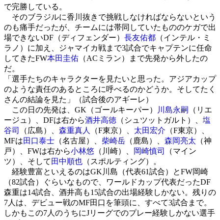
で完勝している。
そのブラジルに香川抜きで挑戦しなければならないという
のも痛手だったが、チームには帯同していたもののケガで出
場できないDF（ディフェンダー）
長友佑都
（インテル・ミ
ラノ）に加え、ジャマイカ戦まで3試合でキャプテンに任命
してきたFW
本田圭佑
（ACミラン）まで先発から外したの
だ。
「選手たちのキャラクターを見たいと思った。アジアカップ
のような責任のあるところに呼べるのかどうか。そしてたく
さんの結論を見た」（試合後のアギーレ）
この日の先発は、GK（ゴールキーパー）
川島永嗣
（リエ
ージュ）、DFは右から
酒井高徳
（シュツットガルト）、
塩
谷司
（広島）、
森重真人
（F東京）、
太田宏介
（F東京）、
MFは
田口泰士
（名古屋）、
柴崎岳
（鹿島）、
森岡亮太
（神
戸）、FWは右から
小林悠
（川崎）、
岡崎慎司
（マイン
ツ）、そして
田中順也
（スポルティング）。
経験豊富といえるのはGK川島（代表61試合）とFW岡崎
（82試合）ぐらいなもので、ワールドカップ代表だったDF
森重は14試合、酒井高も15試合の出場経験しかない。残りの
7人は、デビュー戦のMF田口を筆頭に、すべて3試合まで。
しかもこの7人のうちにJリーグでのプレー経験しかない選手