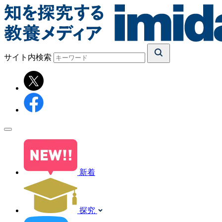
サイト内検索
新着
探究