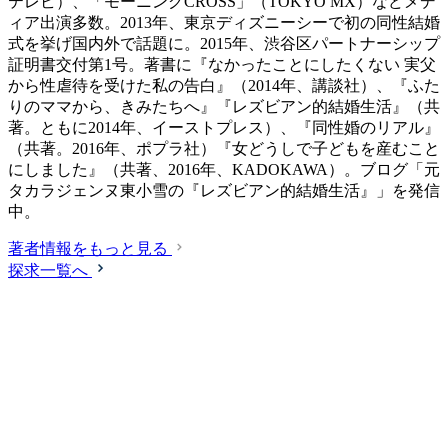
テレビ）、「モーニングCROSS」（TOKYO MX）などメデ
ィア出演多数。2013年、東京ディズニーシーで初の同性結婚
式を挙げ国内外で話題に。2015年、渋谷区パートナーシップ
証明書交付第1号。著書に『なかったことにしたくない 実父
から性虐待を受けた私の告白』（2014年、講談社）、『ふた
りのママから、きみたちへ』『レズビアン的結婚生活』（共
著。ともに2014年、イーストプレス）、『同性婚のリアル』
（共著。2016年、ポプラ社）『女どうしで子どもを産むこと
にしました』（共著、2016年、KADOKAWA）。ブログ「元
タカラジェンヌ東小雪の『レズビアン的結婚生活』」を発信
中。
著者情報をもっと見る
探求一覧へ