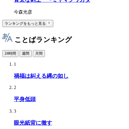
今森光彦
ランキングをもっと見る
ことばランキング
24時間
週間
月間
1
禍福は糾える縄の如し
2
平身低頭
3
眼光紙背に徹す