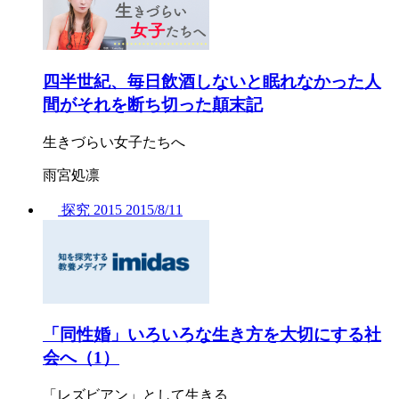
四半世紀、毎日飲酒しないと眠れなかった人
間がそれを断ち切った顛末記
生きづらい女子たちへ
雨宮処凛
探究
2015
2015/
8/11
「同性婚」いろいろな生き方を大切にする社
会へ（1）
「レズビアン」として生きる