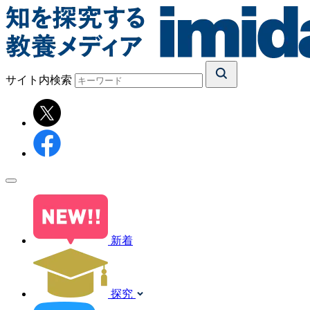
サイト内検索
新着
探究