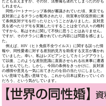
たとも言えますが、その分、法整備も遅れてしまったのかも
しれません。
同性パートナーシップ条例が審議されていた頃、東京でも
反対派によるチラシが配布されたり、街宣車が区役所前に来
て条例反対デモを行ったりということがありました。反対意
見を述べたりデモを実施したりすることは全ての人々の権利
ですから、私はそれに関して不快に思うことはありません。
ですが、そのチラシに書かれていた内容には問題を感じまし
た。
例えば、HIV（ヒト免疫不全ウイルス）に関する誤った情
報や、同性愛者に対する差別的見方を助長する文言が書かれ
ていました。幸い、私はレズビアンとしてカミングアウトし
て以後、このような差別意識に直面させられる出来事に遭遇
しませんでした。しかし、今回の条例をきっかけに、反対派
の感情や意見も一気に出てきたのを目の当たりにしました。
いい意味でも悪い意味でも、これから日本は変わっていくの
だろう、という気がしています。