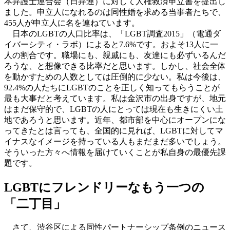
本弁護士連合会（日弁連）に対して人権救済申立書を提出し
ました。申立人になれるのは同性婚を求める当事者たちで、
455人が申立人に名を連ねています。
日本のLGBTの人口比率は、「LGBT調査2015」（電通ダ
イバーシティ・ラボ）によると7.6%です。およそ13人に一
人の割合です。職場にも、親戚にも、友達にも必ずいるんだ
ろうな、と想像できる比率だと思います。しかし、社会全体
を動かすための人数としては圧倒的に少ない。私は今後は、
92.4%の人たちにLGBTのことを正しく知ってもらうことが
最も大事だと考えています。私は金沢市の出身ですが、地元
はまだ保守的で、LGBTの人にとっては現在も生きにくい土
地であろうと思います。近年、都市部を中心にオープンにな
ってきたとは言っても、全国的に見れば、LGBTに対してマ
イナスなイメージを持っている人もまだまだ多いでしょう。
そういった方々へ情報を届けていくことが私自身の最優先課
題です。
LGBTにフレンドリーなもう一つの
「二丁目」
さて、渋谷区による同性パートナーシップ条例のニュース