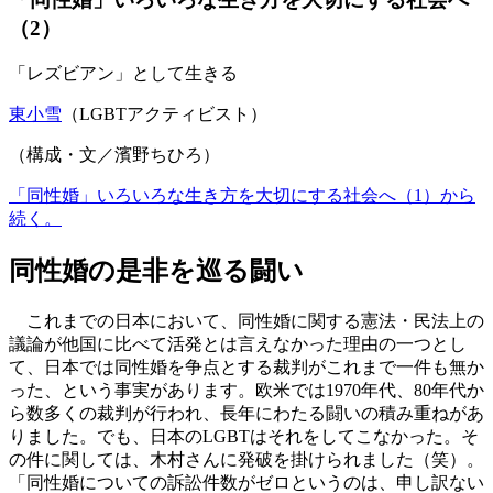
（2）
「レズビアン」として生きる
東小雪
（LGBTアクティビスト）
（構成・文／濱野ちひろ）
「同性婚」いろいろな生き方を大切にする社会へ（1）から
続く。
同性婚の是非を巡る闘い
これまでの日本において、同性婚に関する憲法・民法上の
議論が他国に比べて活発とは言えなかった理由の一つとし
て、日本では同性婚を争点とする裁判がこれまで一件も無か
った、という事実があります。欧米では1970年代、80年代か
ら数多くの裁判が行われ、長年にわたる闘いの積み重ねがあ
りました。でも、日本の
LGBT
はそれをしてこなかった。そ
の件に関しては、木村さんに発破を掛けられました（笑）。
「同性婚についての訴訟件数がゼロというのは、申し訳ない