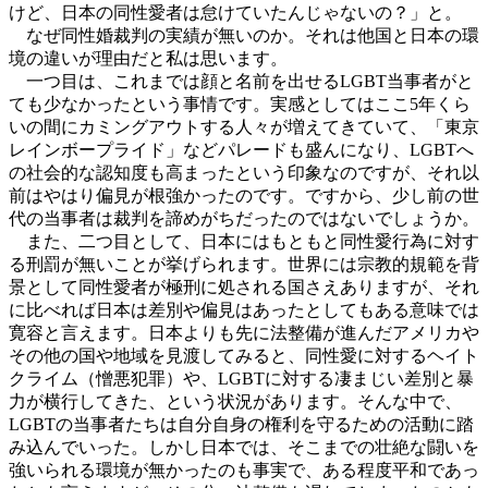
けど、日本の同性愛者は怠けていたんじゃないの？」と。
なぜ同性婚裁判の実績が無いのか。それは他国と日本の環
境の違いが理由だと私は思います。
一つ目は、これまでは顔と名前を出せるLGBT当事者がと
ても少なかったという事情です。実感としてはここ5年くら
いの間にカミングアウトする人々が増えてきていて、「東京
レインボープライド」などパレードも盛んになり、LGBTへ
の社会的な認知度も高まったという印象なのですが、それ以
前はやはり偏見が根強かったのです。ですから、少し前の世
代の当事者は裁判を諦めがちだったのではないでしょうか。
また、二つ目として、日本にはもともと同性愛行為に対す
る刑罰が無いことが挙げられます。世界には宗教的規範を背
景として同性愛者が極刑に処される国さえありますが、それ
に比べれば日本は差別や偏見はあったとしてもある意味では
寛容と言えます。日本よりも先に法整備が進んだアメリカや
その他の国や地域を見渡してみると、同性愛に対するヘイト
クライム（憎悪犯罪）や、LGBTに対する凄まじい差別と暴
力が横行してきた、という状況があります。そんな中で、
LGBTの当事者たちは自分自身の権利を守るための活動に踏
み込んでいった。しかし日本では、そこまでの壮絶な闘いを
強いられる環境が無かったのも事実で、ある程度平和であっ