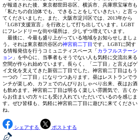
が報道された後、東京都世田谷区、横浜市、兵庫県宝塚市も
「私たちの自治体でも、できることをしていきたい」と言っ
てくださいました。また、大阪市淀川区では、2013年から
「LGBT支援宣言」を行政として打ち出しています。LGBT
にフレンドリーな街や場所は、少しずつ増えています。
最後に、今最も盛り上がっている地域をお知らせしましょ
う。それは東京都渋谷区の
神宮前二丁目
です。LGBTに関す
る情報発信を行うコミュニティスペース「
カラフルステーシ
ョン
」を中心に、当事者もそうでない人も気軽に交流出来る
空間が作られ始めています。長らく、「二丁目」と言えばゲ
イ文化を支えてきた新宿二丁目でした。神宮前二丁目はもう
一つの「二丁目」になりつつあります。昼はレストランでラ
ンチが楽しめ、カフェでのんびりおしゃべり出来、夜はお酒
も飲めます。神宮前二丁目は明るく楽しい雰囲気で、古くか
らお住まいの方々にも受け入れていただいているのを感じま
す。ぜひ皆様も、気軽に神宮前二丁目に遊びに来てください
ね。
シェアする
ポストする