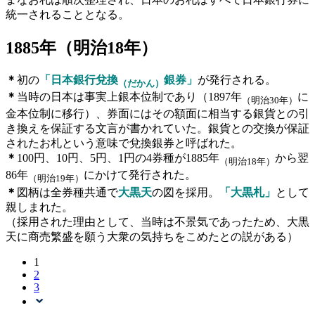
統一されることとなる。
1885
年（明治
18
年）
＊
初の
「日本銀行兌換
銀券」
が発行される。
（だかん）
＊
当時の日本は事実上銀本位制であり（1897年
に
（明治30年）
金本位制に移行）、券面にはその額面に相当する銀貨との引
き換えを保証する文言が書かれていた。銀貨との交換が保証
されたお札という意味で兌換銀券と呼ばれた。
＊
100円、10円、5円、1円の4券種が1885年
から翌
（明治18年）
86年
にかけて発行された。
（明治19年）
＊
図柄は全券種共通で
大黒天
の図を採用。
「大黒札」
として
親しまれた。
（採用された理由として、当時は不景気であったため、大黒
天に商売繁盛を願う大衆の気持ちをこめたとの説がある）
1
2
3