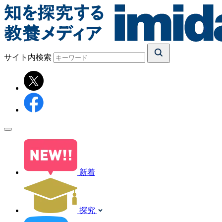
サイト内検索
新着
探究