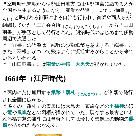
＊
室町時代末期から伊勢山田地方には伊勢神宮に詣でる人が
全国から集まるようになり、商業が発達していた。御師
（お
と呼ばれる神職による自治も行われ、御師や商人らが
んし）
組織していた「三方会合所
」から「山田
（さんぽうえごうしょ）
羽書」が手形として発行された。明治時代のはじめまで伊勢
周辺で流通した。
＊
「羽書」の語源は、端数の少額紙幣を意味する「端書」、
また「羽根」がついて飛ぶように流通するからことから来て
いるといわれる。
＊
「山田羽書」には
商業の神様・大黒天
が描かれていた。
1661
年（江戸時代）
＊
藩内にだけ通用する
紙幣「藩札
」
が各藩で発行
（はんさつ）
され全国に広がる。
＊
多くの「藩札」の表裏には大黒天、布袋などの
七福神
のほ
か
竜
や
鳳凰
などの図柄が描かれていた。現存する最古といわ
れる福井藩の藩札には当時としては珍しく想像上の動物の
麒
麟
が描かれたものがある。