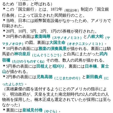
るため「旧券」と呼ばれる）
＊
この「国立銀行」とは、1872年
制定の「国立銀
（明治5年）
行条例」によって設立された民間銀行のこと。
＊
当時、日本には紙幣製造設備がなかったため、アメリカで
印刷された。
＊
20円、10円、5円、2円、1円の5券種が発行された。
＊
20円券
の表面は
素戔嗚尊
と
八岐大蛇
（スサノオノミコト）
（ヤ
の図。裏面は
大国主命
。
マタノオロチ）
（オオクニヌシノミコト）
＊
10円券
の表面には
雅楽の演奏風景
が描かれる。裏面には騎
馬姿の
神功皇后
と白馬にまたがった
武内
（じんぐうこうごう）
宿禰
その他、数人の武将が描かれる。
（たけのうちのすくね）
＊
5円券
の表面には
田植え
と
稲刈り
、裏面には
日本橋
、
富士
山
が描かれる。
＊
2円券の表面には
児島高徳
と
新田義貞
（こじまたかのり）
（に
。
ったよしさだ）
（英雄豪傑の図を送付するようにとのアメリカの指示によ
り、明治政府が、天皇を支えた南北朝時代の2人の武士の人
物画を採用した。楠木正成も選定されていたが採用には至ら
なかった）
＊
裏面には
皇城見付櫓
。
（やぐら）