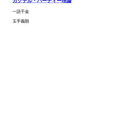
カクテル・パーティー理論
一語千金
玉手義朗