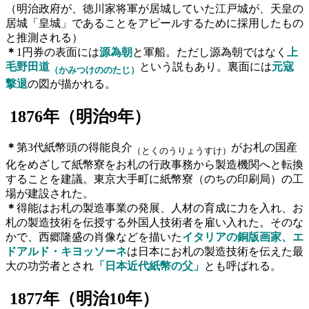
（明治政府が、徳川家将軍が居城していた江戸城が、天皇の
居城「皇城」であることをアピールするために採用したもの
と推測される）
＊
1円券
の表面には
源為朝
と軍船。ただし源為朝ではなく
上
毛野田道
という説もあり。裏面には
元寇
（かみつけののたじ）
撃退
の図が描かれる。
1876
年（明治
9
年）
＊
第3代紙幣頭の得能良介
がお札の国産
（とくのうりょうすけ）
化をめざして紙幣寮をお札の行政事務から製造機関へと転換
することを建議。東京大手町に紙幣寮（のちの印刷局）の工
場が建設された。
＊
得能はお札の製造事業の発展、人材の育成に力を入れ、お
札の製造技術を伝授する外国人技術者を雇い入れた。そのな
かで、西郷隆盛の肖像などを描いた
イタリアの銅版画家、エ
ドアルド・キヨッソーネ
は日本にお札の製造技術を伝えた最
大の功労者とされ
「日本近代紙幣の父」
とも呼ばれる。
1877
年（明治
10
年）