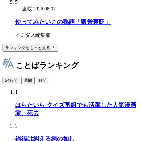
5
連載
2026.08.07
使ってみたいこの熟語「毀誉褒貶」
イミダス編集部
ランキングをもっと見る
ことばランキング
24時間
週間
月間
1
はらたいら クイズ番組でも活躍した人気漫画
家、死去
2
禍福は糾える縄の如し