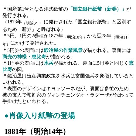
＊
国産第1号となる洋式紙幣の
「国立銀行紙幣（新券）」
が
発行される。
（1873年
に発行された「国立銀行紙幣」と区別す
（明治6年）
るため「新券」と呼ばれる）
＊
5円、1円の2券種が1877年
から翌78年
（明治10年）
（明治11
にかけて発行された。
年）
＊
5円券の表面には
鍛冶屋の作業風景
が描かれる。裏面には
商売の神様・恵比寿
が描かれる。
＊
1円券の表面には
水兵
が描かれる。裏面に5円券と同じく
恵
比寿
の図。
＊
鍛冶屋は殖産興業政策を水兵は富国強兵を象徴していると
いわれる。
＊
表面のデザインはキヨッソーネだが、裏面は多忙のため、
彼の友人で彫刻家のヴィンチェンツオ・ラグーザが代わって
手掛けたといわれる。
●
肖像入り紙幣の登場
1881
年（明治
14
年）