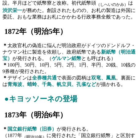
設。半月ほどで紙幣寮と改称。初代紙幣頭
は
（しへいのかみ）
渋沢栄一
が務めた。創設されたものの、お札の製造は外国に
委託、おもな業務はお札にかかわる行政事務全般であった。
1872
年（明治
5
年）
＊
太政官札の偽造に悩んだ明治政府がドイツのドンドルフ・
ナウマン社に製造を依頼し、政府紙幣である
新紙幣（明治通
宝）
が発行される。（
ゲルマン紙幣
とも呼ばれる）
＊
100円、50円、10円、5円、2円、1円、半円、20銭、10銭の
9券種が発行された。
＊
デザインは
全券種共通
で表面の図柄は
双竜、鳳凰
。裏面に
は
青海波
、
蜻蛉
、
千鳥
、
帆立貝
、
孔雀
など
が描かれる。
●キヨッソーネ
の登場
1873
年（明治
6
年）
＊
国立銀行紙幣（旧券）
が発行される。
（1877年
に発行された「国立銀行紙幣」と区別す
（明治10年）