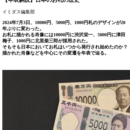
イミダス編集部
2024
年
7
月
3
日、
10000
円、
5000
円、
1000
円札のデザインが
20
年ぶりに変わった。
お札に描かれる肖像には
10000
円に渋沢栄一、
5000
円に津田
梅子、
1000
円に北里柴三郎が採用された。
そもそも日本においてお札はいつから発行され始めたのか？
描かれた肖像などを中心にその変遷を年表で辿る。