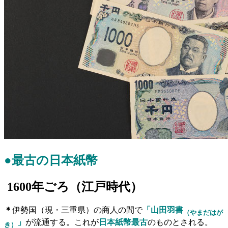
●
最古の日本紙幣
1600
年ごろ（江戸時代）
＊
伊勢国（現・三重県）の商人の間で
「山田羽書
（やまだはが
」
が流通する。これが
日本紙幣最古
のものとされる。
き）