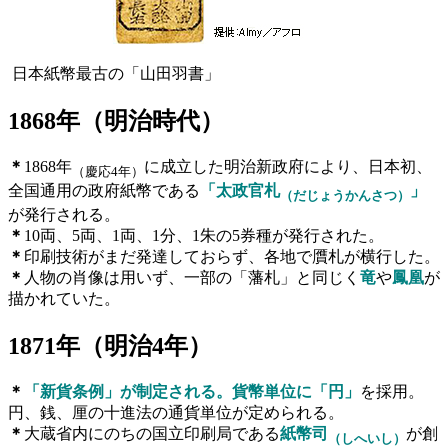
日本紙幣最古の「山田羽書」
1868
年（明治時代）
＊
1868年
に成立した明治新政府により、日本初、
（慶応4年）
全国通用の政府紙幣である
「太政官札
」
（だじょうかんさつ）
が発行される。
＊
10両、5両、1両、1分、1朱の5券種が発行された。
＊
印刷技術がまだ発達しておらず、各地で贋札が横行した。
＊
人物の肖像は用いず、一部の「藩札」と同じく
竜
や
鳳凰
が
描かれていた。
1871
年（明治
4
年）
＊
「新貨条例」が制定される。貨幣単位に「円」
を採用。
円、銭、厘の十進法の通貨単位が定められる。
＊
大蔵省内にのちの国立印刷局である
紙幣司
が創
（しへいし）