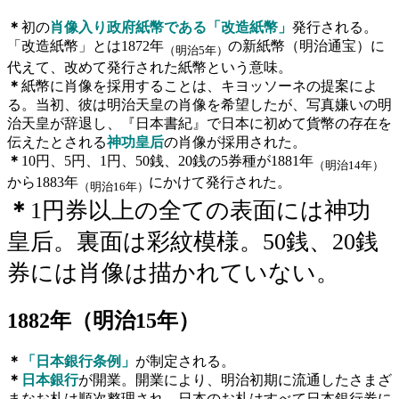
＊
初の
肖像入り政府紙幣である「改造紙幣」
発行される。
「改造紙幣」とは1872年
の新紙幣（明治通宝）に
（明治5年）
代えて、改めて発行された紙幣という意味。
＊
紙幣に肖像を採用することは、キヨッソーネの提案によ
る。当初、彼は明治天皇の肖像を希望したが、写真嫌いの明
治天皇が辞退し、『日本書紀』で日本に初めて貨幣の存在を
伝えたとされる
神功皇后
の肖像が採用された。
＊
10円、5円、1円、50銭、20銭の5券種が1881年
（明治14年）
から1883年
にかけて発行された。
（明治16年）
＊
1円券以上の全ての表面には神功
皇后。裏面は彩紋模様。50銭、20銭
券には肖像は描かれていない。
1882
年（明治
15
年）
＊
「日本銀行条例」
が制定される。
＊
日本銀行
が開業。開業により、明治初期に流通したさまざ
まなお札は順次整理され、日本のお札はすべて日本銀行券に