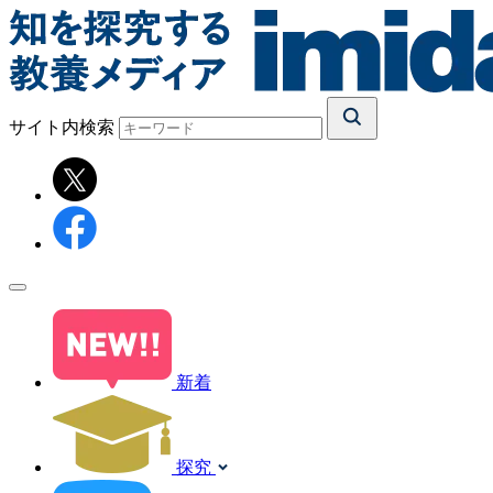
サイト内検索
新着
探究