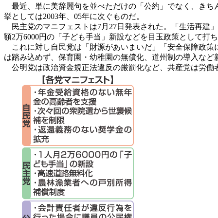
最近、単に美辞麗句を並べただけの「公約」でなく、きち
挙としては2003年、05年に次ぐものだ。
民主党のマニフェストは7月27日発表された。「生活再建」に向
額2万6000円の「子ども手当」新設などを目玉政策として打
これに対し自民党は「財源があいまいだ」「安全保障政策に
は踏み込めず、保育園・幼稚園の無償化、道州制の導入など
公明党は政治資金規正法違反の厳罰化など、共産党は労働者