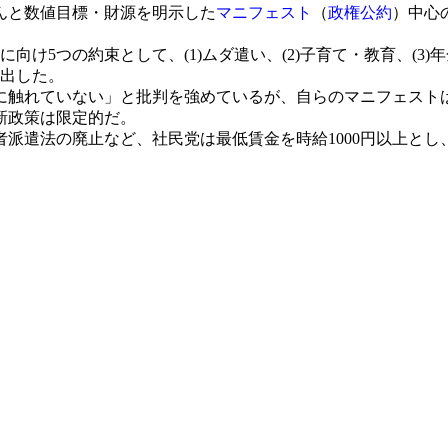
んと数値目標・財源を明示した
マニフェスト
（
政権公約
）中心
け5つの約束として、(1)ムダ遣い、(2)子育て・教育、(3)年
ち出した。
触れていない」と批判を強めているが、自らのマニフェストは
新政策は限定的だ。
派遣法の廃止など、社民党は最低賃金を時給1000円以上とし