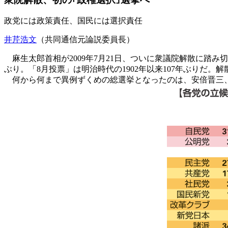
政党には政策責任、国民には選択責任
井芹浩文
（共同通信元論説委員長）
麻生太郎首相が2009年7月21日、ついに衆議院解散に踏み
ぶり。「8月投票」は明治時代の1902年以来107年ぶりだ
何から何まで異例ずくめの総選挙となったのは、安倍晋三、