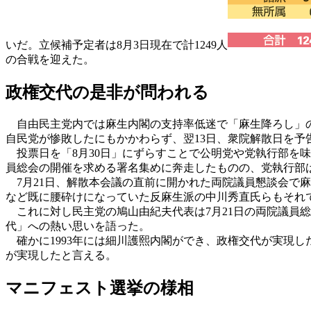
いだ。立候補予定者は8月3日現在で計1249人
の合戦を迎えた。
政権交代の是非が問われる
自由民主党内では麻生内閣の支持率低迷で「麻生降ろし」の
自民党が惨敗したにもかかわらず、翌13日、衆院解散日を予
投票日を「8月30日」にずらすことで公明党や党執行部を
員総会の開催を求める署名集めに奔走したものの、党執行部
7月21日、解散本会議の直前に開かれた両院議員懇談会で麻
など既に腰砕けになっていた反麻生派の中川秀直氏らもそれ
これに対し民主党の鳩山由紀夫代表は7月21日の両院議員
代」への熱い思いを語った。
確かに1993年には細川護熙内閣ができ、政権交代が実現
が実現したと言える。
マニフェスト選挙の様相