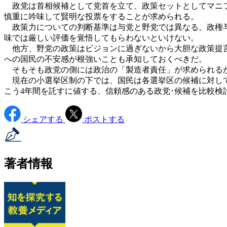
政党は首相候補として党首を立て、政策セットとしてマニフ
慎重に吟味して賢明な投票をすることが求められる。
政策力についての判断基準は与党と野党では異なる。政権与
味では厳しい評価を覚悟してもらわないといけない。
他方、野党の政策はビジョンに過ぎないから大胆な政策提言
への国民の不安感が根強いことも承知しておくべきだ。
そもそも政党の側には政治の「製造者責任」が求められるが
現在の小選挙区制の下では、国民は各選挙区の候補に対して
こう4年間を託すに値する、信頼感のある政党･候補を比較検
シェアする
ポストする
著者情報