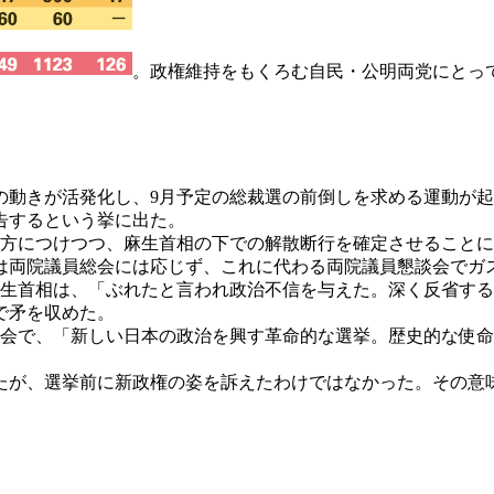
。政権維持をもくろむ自民・公明両党にとっ
動きが活発化し、9月予定の総裁選の前倒しを求める運動が起き
告するという挙に出た。
味方につけつつ、麻生首相の下での解散断行を確定させること
は両院議員総会には応じず、これに代わる両院議員懇談会でガ
生首相は、「ぶれたと言われ政治不信を与えた。深く反省する
で矛を収めた。
総会で、「新しい日本の政治を興す革命的な選挙。歴史的な使
したが、選挙前に新政権の姿を訴えたわけではなかった。その意