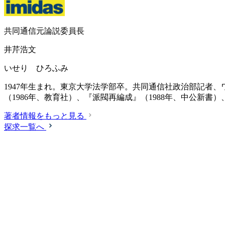
共同通信元論説委員長
井芹浩文
いせり ひろふみ
1947年生まれ。東京大学法学部卒。共同通信社政治部記者、
（1986年、教育社）、『派閥再編成』（1988年、中公新書
著者情報をもっと見る
探求一覧へ