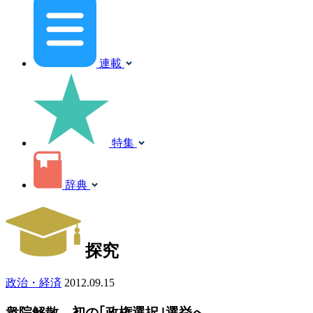
連載
特集
辞典
探究
政治・経済
2012.09.15
衆院解散、初の｢政権選択｣選挙へ