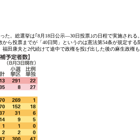
切った。総選挙は｢8月18日公示―30日投票｣の日程で実施さ
。解散から投票までが「40日間」というのは憲法第54条が規定す
福田康夫と2代続けて途中で政権を投げ出した後の麻生政権も