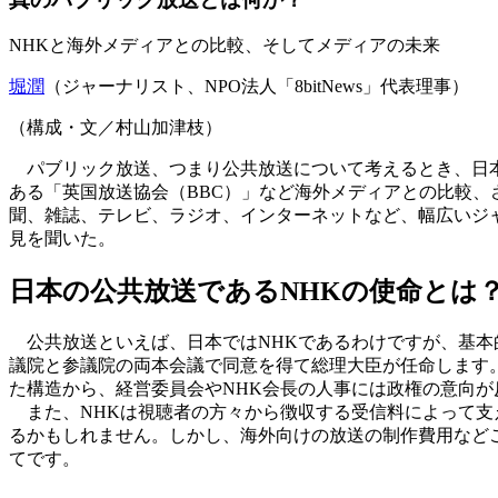
NHKと海外メディアとの比較、そしてメディアの未来
堀潤
（ジャーナリスト、NPO法人「8bitNews」代表理事）
（構成・文／村山加津枝）
パブリック放送、つまり公共放送について考えるとき、日本
ある「英国放送協会（BBC）」など海外メディアとの比較、
聞、雑誌、テレビ、ラジオ、インターネットなど、幅広いジ
見を聞いた。
日本の公共放送であるNHKの使命とは
公共放送といえば、日本ではNHKであるわけですが、基本的
議院と参議院の両本会議で同意を得て総理大臣が任命します。
た構造から、経営委員会やNHK会長の人事には政権の意向
また、NHKは視聴者の方々から徴収する受信料によって支
るかもしれません。しかし、海外向けの放送の制作費用など
てです。