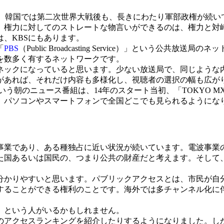
は韓国の公共放送局です。韓国では第二次世界大戦後も、長きにわたり軍部
。権力に対してのストレートな物言いができるのは、権力と対
、KBSにもあります。
「
PBS
（Public Broadcasting Service）」という公
を数多く有するネットワークです。
ックになっていると思います。少ない放送局で、同じような
があれば、それだけ内容も多様化し、視聴者の選択の幅も広が
いう朝のニュース番組は、14年のスタート当初、「TOKYO 
、パソコンやスマートフォンで全国どこでも見られるようにな
業であり、ある種独占に近い状況が続いています。電波事業
た国あるいは国民の、つまり公共の財産だと考えます。そして
分かりやすいと思います。パブリックアクセスとは、市民が自
することができる権利のことです。海外では多チャンネル化に
」という人がいるかもしれません。
アクセスランキングを紹介したりするようになりました。し