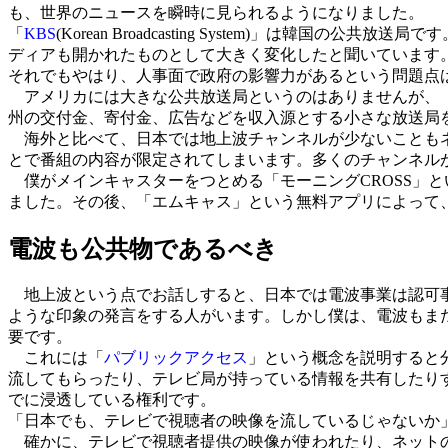
も、世界のニュースを瞬時に見られるようになりました。
「
KBS
(Korean Broadcasting System)」
ディアも開かれたものとして大きく変化したと聞いています
それでもやはり、人事面で政府の影響力があるという問題点は
アメリカには大きな公共放送局というのはありませんが、
州の交付金、寄付金、広告などを収入源とする小さな放送局
海外と比べて、日本では地上波チャンネルが少ないこともネ
とで番組の内容が限定されてしまいます。多くのチャンネル
僕がメインキャスターをつとめる「モーニングCROSS」と
ました。その後、「エムキャス」という無料アプリによって
電波も公共物であるべき
地上波という点でお話しすると、日本では電波事業は認可事
ような印象の発言をする人がいます。しかし僕は、電波もま
要です。
これには「
パブリックアクセス
」という概念を説明すると
流してもらったり、テレビ局が持っている情報を共有したり
でに浸透している権利です。
「日本でも、テレビで視聴者の映像を流しているじゃないか
確かに、テレビで視聴者提供の映像が使われたり、ネットの