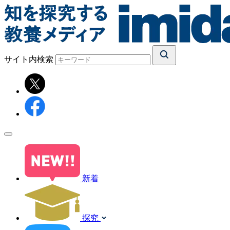
サイト内検索
新着
探究