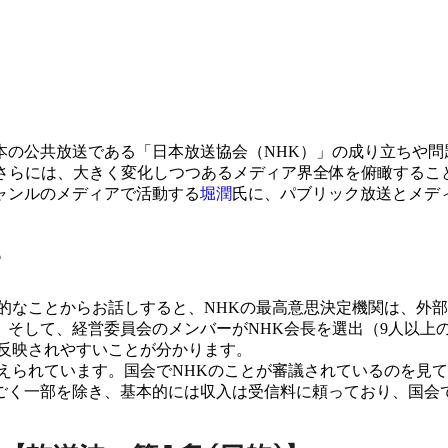
の公共放送である「日本放送協会（NHK）」の成り立ちや問
さらには、大きく変化しつつあるメディア界全体を俯瞰することも
ャンルのメディアで活動する
堀潤
氏に、パブリック放送とメデ
？
なことからお話しすると、NHKの最高意思決定機関は、外部
そして、経営委員会のメンバーがNHK会長を選出（9人以上
が反映されやすいことが分かります。
えられています。国会でNHKのことが審議されているのを見
ごく一部を除き、基本的には収入は受信料に頼っており、国会