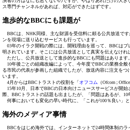
演者の方はなにも悪くないのですが、やはりあれだけの大き
ス専門チャンネルがあれば、対応ができたはずです。
進歩的なBBCにも課題が
BBCは、NHK同様、主な財源を受信料に頼る公共放送ですが
ンを現場に送り込むサービスも行っています。
03年のイラク開戦の際には、開戦理由を巡って、BBCはブ
明されています。そこには公共放送として真実を伝えなけれ
ただし、公共放送として進歩的なBBCにも問題はあります
10年後ごとの組織改編によって、今年度でBBCの業務全般
る市民の代表が参画した組織でしたが、放送内容に注文をつ
います。
4月からはBBCトラストの役割を「
オフコム
（Ofcom ;
15年10月、日本でBBCの日本向けニュースサービスが開
際、BBCトラストの話題も出ましたが、「問題はあるが、1
何事においても変化の早い時代に、「これが100％良い」
海外のメディア事情
BBCをはじめ海外では、インターネットで24時間体制のラ