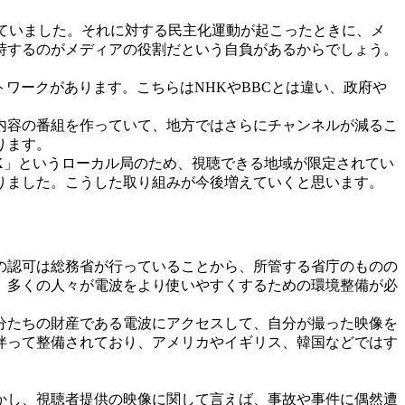
政権が続いていました。それに対する民主化運動が起こったときに、メ
峙するのがメディアの役割だという自負があるからでしょう。
共放送局のネットワークがあります。こちらはNHKやBBCとは違い、政府や
内容の番組を作っていて、地方ではさらにチャンネルが減るこ
ります。
MX」というローカル局のため、視聴できる地域が限定されてい
りました。こうした取り組みが今後増えていくと思います。
の認可は総務省が行っていることから、所管する省庁のものの
、多くの人々が電波をより使いやすくするための環境整備が必
分たちの財産である電波にアクセスして、自分が撮った映像を
伴って整備されており、アメリカやイギリス、韓国などではす
かし、視聴者提供の映像に関して言えば、事故や事件に偶然遭