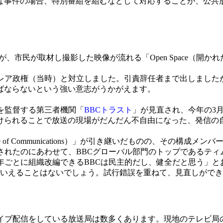
な事件の場合、特別番組を組むなどして対応することが、公共放
、市民が取材し撮影した映像が流れる「Open Space（開
レア政権（当時）と対立しました。引責辞任者まで出しました
ばならないという強い意志がうかがえます。
。
を監督する第三者機関「
BBCトラスト
」が見直され、今年の3
けられることで放送の現場がだんだん不自由になった、発信の
 Office of Communications）」が引き継いだものの、
始されたのにあわせて、BBCグローバル部門のトップであるテ
0年ごとに組織改編できるBBCは民主的だし、健全だと思う」
といえることはないでしょう。試行錯誤を重ねて、見直しがで
イブ配信をしている放送局は数多くあります。現地のテレビ局の映