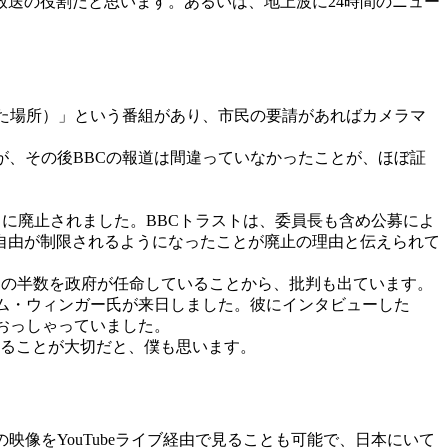
送の役割だと思います。あるいは、地上波に24時間のニュー
かれた場所）」という番組があり、市民の要請があればカメラマ
が、その後BBCの報道は間違っていなかったことが、ほぼ証
月に廃止されました。BBCトラストは、委員長も含め公募によ
自由が制限されるようになったことが廃止の理由と伝えられて
その構成メンバーの半数を政府が任命していることから、批判も出ています。
ィム・ウィンガー氏が来日しました。彼にインタビューした
とおっしゃっていました。
きることが大切だと、僕も思います。
像をYouTubeライブ経由で見ることも可能で、日本にいて