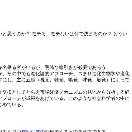
と思うのか？ モテる、モテないは何で決まるのか？ どうい
を名乗る者がいるが、明確な線引きが必要であろう。
が、その中でも進化論的アプローチ、つまり進化生物学や進化
マにし、主に五感（視覚、聴覚、嗅覚、味覚、触覚）によって
々交換としてとらえ市場経済メカニズムの見地から分析する経
アプローチが成果をあげている。このような社会科学者の中に
じめている。
組みを持つ
有性生殖
の動物であるとの考え方である。