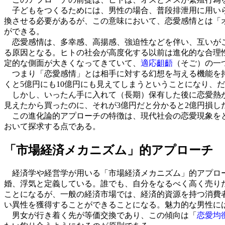
子どもをつくるためには、男性の場合、普段排泄用に用いら
換させる必要があるが、この意味において、恋愛感情とは「
ができる。
恋愛感情は、多幸感、高揚感、強迫性などを伴い、互いがこ
る原因となる。ヒトの社会が高度化する以前は進化的な合理
定的な側面が大きくなってきていて、
適応齟齬
（そご）の一
つまり「恋愛感情」とは相手に対する幻想を与える機能を持
くと5億円にも10億円にも見えてしまうということになり、
しかし、いったん手に入れて（長期）保有した後に恋愛熱が
見えたから買ったのに、それが3億円だと分かると2億円損
この進化論的アプローチの特徴は、現代社会の恋愛現象をと
おいて探求する点である。
「市場経済メカニズム」的アプローチ
経済学や経営学が用いる「市場経済メカニズム」的アプロー
婚、浮気と定義している。誰でも、自分をなるべく高く売り
ことになるが、一般の経済市場では、経済的資源を持つ消費
い異性を獲得することができることになる。魅力的な男性に
男女が行き着く先が等価交換であり、この傾向は「
恋愛均