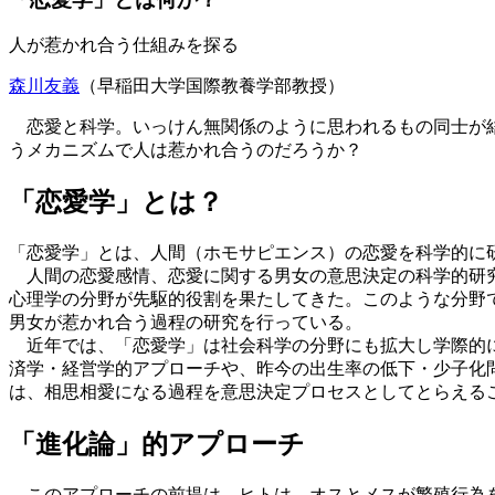
人が惹かれ合う仕組みを探る
森川友義
（早稲田大学国際教養学部教授）
恋愛と科学。いっけん無関係のように思われるもの同士が結
うメカニズムで人は惹かれ合うのだろうか？
「恋愛学」とは？
「恋愛学」とは、人間（ホモサピエンス）の恋愛を科学的に
人間の恋愛感情、恋愛に関する男女の意思決定の科学的研究
心理学の分野が先駆的役割を果たしてきた。このような分野
男女が惹かれ合う過程の研究を行っている。
近年では、「恋愛学」は社会科学の分野にも拡大し学際的
済学・経営学的アプローチや、昨今の出生率の低下・少子化
は、相思相愛になる過程を意思決定プロセスとしてとらえる
「進化論」的アプローチ
このアプローチの前提は、ヒトは、オスとメスが繁殖行為を