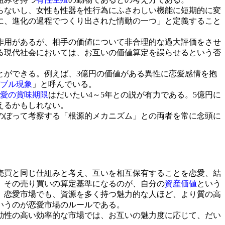
らないし、女性も性器を性行為にふさわしい機能に短期的に変
に、進化の過程でつくり出された情動の一つ」と定義すること
作用があるが、相手の価値について非合理的な過大評価をさせ
る現代社会においては、お互いの価値算定を誤らせるという否
ができる。例えば、3億円の価値がある異性に恋愛感情を抱
ブル現象
」と呼んでいる。
愛の賞味期限
はだいたい4～5年との説が有力である。5億円に
えるかもしれない。
のぼって考察する「根源的メカニズム」との両者を常に念頭に
売買と同じ仕組みと考え、互いを相互保有することを恋愛、結
、その売り買いの算定基準になるのが、自分の
資産価値
という
、恋愛市場でも、資源を多く持つ魅力的な人ほど、より質の高
いうのが恋愛市場のルールである。
動性の高い効率的な市場では、お互いの魅力度に応じて、だい