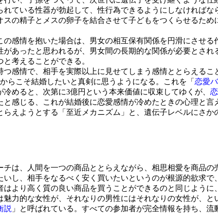
れている性器が勃起して、性行為できるようにしなければな
オスの精子とメスの卵子を結合させて子どもをつくらせるため
の感情を抱いた場合は、男女の相互保有関係を円滑にさせる
性があったと思われるが、男女間の長期的な関係が必要とされ
つと考えることができる。
つ感情で、相手を実際以上に見せてしまう感情ととらえること
だからこそ結婚したいと真剣に思うようになる。これを「
恋愛バ
冷めると、次第に3億円という本来価値に収束してゆくが、
恋
したと感じる、これが結婚後に恋愛感情が冷めたときの心理と言
らえようとする「至近メカニズム」と、遺伝子レベルにさか
チは、人間を一つの商品ととらえながら、相思相愛を商品の
たいし、相手をなるべく安く買いたいというのが根源的欲求で
者はより高く質の良い商品を買うことができるのと同じように
は魅力的な女性が、それなりの男性にはそれなりの女性が、と
衡説
」と呼ばれている。すべての参加者が完全情報を持ち、流