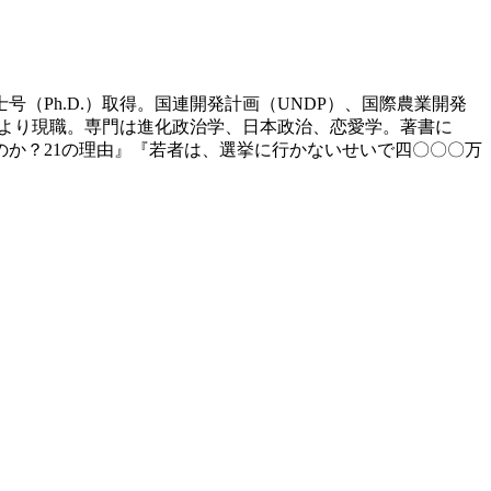
士号（Ph.D.）取得。国連開発計画（UNDP）、国際農業開発
年より現職。専門は進化政治学、日本政治、恋愛学。著書に
か？21の理由』『若者は、選挙に行かないせいで四〇〇〇万