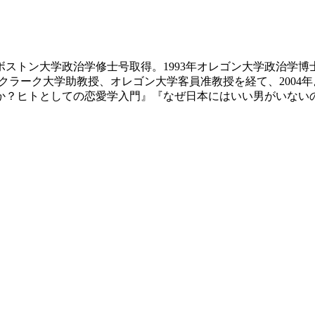
4年ボストン大学政治学修士号取得。1993年オレゴン大学政治学博
スクラーク大学助教授、オレゴン大学客員准教授を経て、2004
か？ヒトとしての恋愛学入門』『なぜ日本にはいい男がいないの