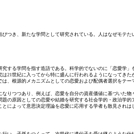
びつき、新たな学問として研究されている。人はなぜモテたい
研究する学問を指す造語である。科学的でないのに「恋愛学」
は21世紀に入ってから特に盛んに行われるようになってきた
では、根源的メカニズムとしての恋愛および配偶者選択をテー
になりつつあり、例えば、恋愛を自分の
資産価値
に基づいた物
問題の原因としての恋愛や結婚を研究する社会学的・政治学的
ことによって意思決定理論を恋愛に応用する学者も散見されは
行い、子孫をつくって、次世代に遺伝子を受け継ぐような仕