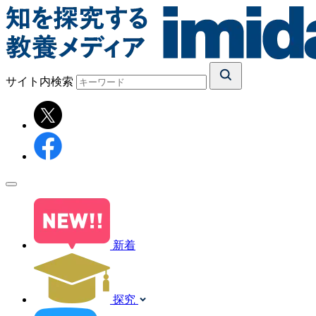
サイト内検索
新着
探究