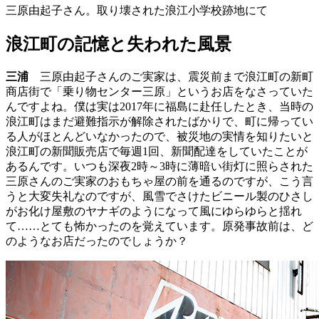
三原由起子さん。取り壊された浪江小学校跡地にて
浪江町の記憶と失われた風景
三浦
三原由起子さんのご実家は、震災前まで浪江町の新町
商店街で「乗り物センター三原」というお店をなさっていた
んですよね。僕は実は2017年に福島に赴任したとき、当時の
浪江町はまだ避難指示が解除されたばかりで、町に帰ってい
る人がほとんどいなかったので、被災地の実情を知りたいと
浪江町の新聞販売店で毎週1回、新聞配達をしていたことが
あるんです。いつも深夜2時～3時に薄暗い街灯に照らされた
三原さんのご実家のおもちゃ屋の前を通るのですが、こう言
うと大変失礼なのですが、風雪でさけたビニール製のひさし
がお化け屋敷のヤナギのようになって風にゆらゆらと揺れ
て……とても怖かったのを覚えています。原発事故前は、ど
のようなお店だったのでしょうか？