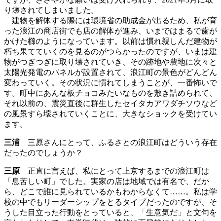
り壊されてしまいました。
建物を解体する際には環境省の助成金が出るため、私が育
った浪江の商店街でも店の解体が進み、いまではまるで歯が
かけた櫛のようになっています。以前は慣れ親しんだ建物が
朽ち果てていくのを見るのがつらかったのですが、いまは建
物がつぎつぎに取り壊されていき、その跡地や農地に次々と
太陽光発電のパネルが設置されて、浪江町の景色がどんどん
変わっていく。その状況に慣れてしまうことが、一番怖いで
す。町中にあんな板チョコみたいなものを敷き詰められて、
それ以前の、震災直後に群生したセイタカアワダチソウなど
の風景すら壊されていくことに、大きなショックを受けてい
ます。
三浦
三原さんにとって、ふるさとの浪江町はどういう存在
だったのでしょうか？
三原
正直に言えば、私にとって上京するまでの浪江町は
「息苦しい町」でした。実家の店は地域では有名で、だか
ら、どこで誰に見られているかもわからなくて……。私は学
校の中でもリーダーシップをとるタイプだったのですが、そ
うした目立った行動をとっていると、「生意気だ」と文句を