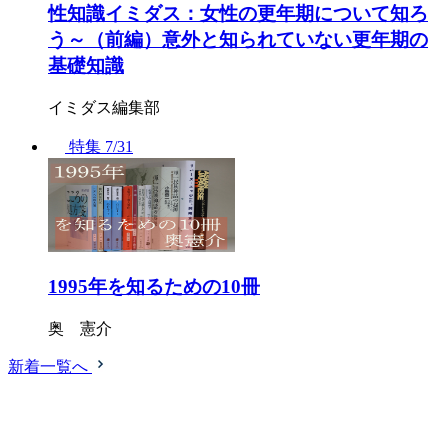
性知識イミダス：女性の更年期について知ろ
う～（前編）意外と知られていない更年期の
基礎知識
イミダス編集部
特集
7/31
1995年を知るための10冊
奥 憲介
新着一覧へ