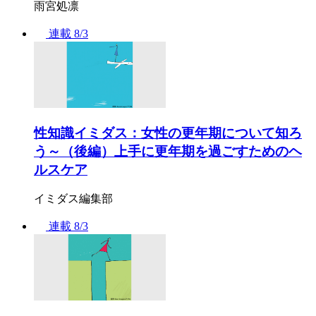
雨宮処凛
連載
8/3
性知識イミダス：女性の更年期について知ろ
う～（後編）上手に更年期を過ごすためのヘ
ルスケア
イミダス編集部
連載
8/3