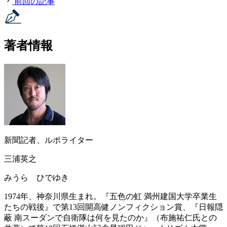
前回の記事
著者情報
新聞記者、ルポライター
三浦英之
みうら ひでゆき
1974年、神奈川県生まれ。『五色の虹 満州建国大学卒業生
たちの戦後』で第13回開高健ノンフィクション賞、『日報隠
蔽 南スーダンで自衛隊は何を見たのか』（布施祐仁氏との