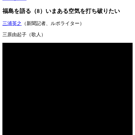
福島を語る（8）いまある空気を打ち破りたい
三浦英之
（新聞記者、ルポライター）
三原由起子
（歌人）