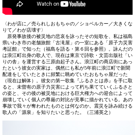
〈わが店に／売られしおもちゃの／ショベルカー／大きくな
りて／わが店壊す〉
原発事故後の被災地の悲哀を詠ったその短歌を、私は福島
県いわき市の老舗旅館「古滝屋」の一室にある「原子力災害
考証館」で知った（福島を語る・第６回を参照）。詠んだの
は浪江町出身の歌人で、現在は東京で詩歌・文芸出版社「い
りの舎」を運営する三原由起子さん。浪江町の商店街にあっ
たという彼女の実家は、偶然にも私が5年前に浪江町で新聞
配達をしていたときに頻繁に眺めていたおもちゃ屋だった
（現在は解体）。彼女の第一歌集『ふるさとは赤』を手に取
ると、未曽有の原子力災害によって朽ち果てていくふるさと
の姿と、その後の被災地における巨大権力への迎合によって
崩壊していく個人の尊厳の対比が見事に描かれている。あの
事故で我々が奪われたものとは何なのか。震災を詠み続ける
歌人の「源泉」を知りたいと思った。（三浦英之）