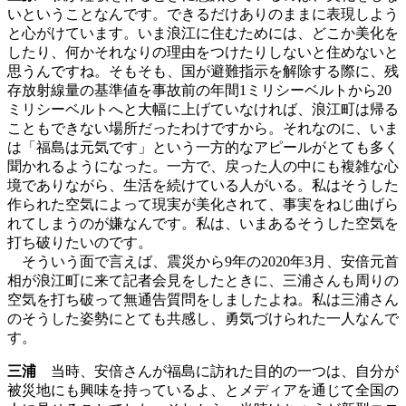
いということなんです。できるだけありのままに表現しよう
と心がけています。いま浪江に住むためには、どこか美化を
したり、何かそれなりの理由をつけたりしないと住めないと
思うんですね。そもそも、国が避難指示を解除する際に、残
存放射線量の基準値を事故前の年間1ミリシーベルトから20
ミリシーベルトへと大幅に上げていなければ、浪江町は帰る
こともできない場所だったわけですから。それなのに、いま
は「福島は元気です」という一方的なアピールがとても多く
聞かれるようになった。一方で、戻った人の中にも複雑な心
境でありながら、生活を続けている人がいる。私はそうした
作られた空気によって現実が美化されて、事実をねじ曲げら
れてしまうのが嫌なんです。私は、いまあるそうした空気を
打ち破りたいのです。
そういう面で言えば、震災から9年の2020年3月、安倍元首
相が浪江町に来て記者会見をしたときに、三浦さんも周りの
空気を打ち破って無通告質問をしましたよね。私は三浦さん
のそうした姿勢にとても共感し、勇気づけられた一人なんで
す。
三浦
当時、安倍さんが福島に訪れた目的の一つは、自分が
被災地にも興味を持っているよ、とメディアを通じて全国の