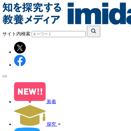
サイト内検索
新着
探究