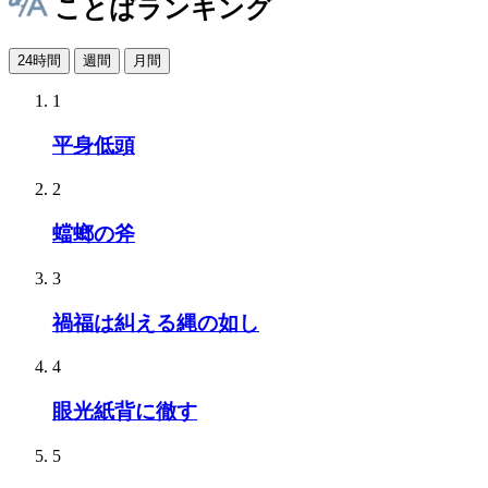
ことばランキング
24時間
週間
月間
1
平身低頭
2
蟷螂の斧
3
禍福は糾える縄の如し
4
眼光紙背に徹す
5