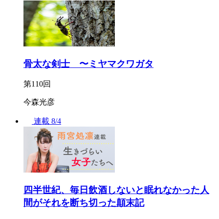
骨太な剣士 〜ミヤマクワガタ
第110回
今森光彦
連載
8/4
四半世紀、毎日飲酒しないと眠れなかった人
間がそれを断ち切った顛末記