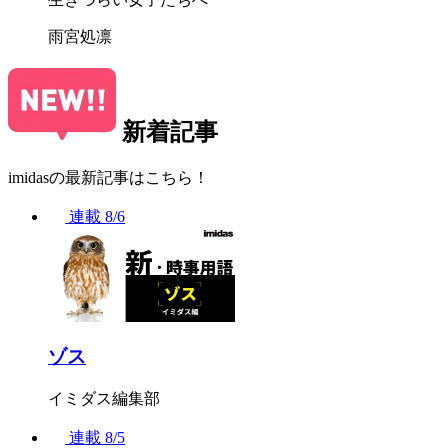
雨宮処凛
新着記事
imidasの最新記事はこちら！
連載
8/6
ゾス
イミダス編集部
連載
8/5