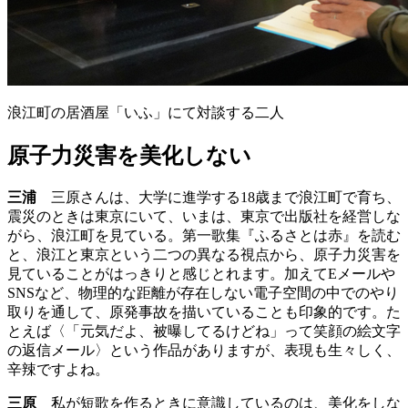
浪江町の居酒屋「いふ」にて対談する二人
原子力災害を美化しない
三浦
三原さんは、大学に進学する18歳まで浪江町で育ち、
震災のときは東京にいて、いまは、東京で出版社を経営しな
がら、浪江町を見ている。第一歌集『ふるさとは赤』を読む
と、浪江と東京という二つの異なる視点から、原子力災害を
見ていることがはっきりと感じとれます。加えてEメールや
SNSなど、物理的な距離が存在しない電子空間の中でのやり
取りを通して、原発事故を描いていることも印象的です。た
とえば〈「元気だよ、被曝してるけどね」って笑顔の絵文字
の返信メール〉という作品がありますが、表現も生々しく、
辛辣ですよね。
三原
私が短歌を作るときに意識しているのは、美化をしな