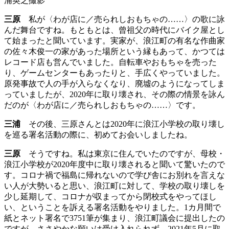
浦英之撮影
三原
私が〈わが店に／売られしおもちゃの……〉の歌に詠
んだ舞台ですね。もともとは、曾祖父の時代にバイク屋とし
て始まったと聞いています。実家が、浪江町の有名な作曲家
の佐々木俊一の家があった場所という縁もあって、かつては
レコード店も営んでいました。自転車やおもちゃを売った
り、ゲームセンターもあったりと、手広くやっていました。
原発事故で人の手が入らなくなり、廃墟のようになってしま
っていましたが、2020年に取り壊され、その際の情景を詠ん
だのが〈わが店に／売られしおもちゃの……〉です。
三浦
その後、三原さんとは2020年に浪江小学校の取り壊し
を巡る署名活動の際に、初めてお会いしましたね。
三原
そうですね。私は東京に住んでいたのですが、母校・
浪江小学校が2020年度中に取り壊されると聞いて驚いたので
す。コロナ禍で福島に帰れないので学び舎にお別れを言えな
い人が大勢いると思い、浪江町に対して、学校の取り壊しを
少し延期して、コロナが収まってから閉校式をやってほし
い、ということを訴える署名活動をやりました。1カ月間で
紙とネット署名で3751筆が集まり、浪江町議会に提出したの
ですが、ささやかな願いは受け入れられず、2021年5月に取