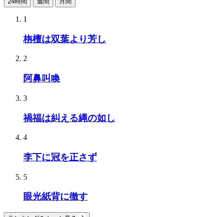
24時間
週間
月間
1
栴檀は双葉より芳し
2
阿鼻叫喚
3
禍福は糾える縄の如し
4
李下に冠を正さず
5
眼光紙背に徹す