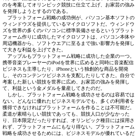
のを考案してオリンピック競技に仕立て上げ、お家芸の強み
を発揮しようとするのである。
プラットフォーム戦略の成功例が、パソコン基本ソフトの
ウィンドウズを提供しているマイクロソフトだ。ウィンドウ
ズを世界の多くのパソコンに標準装備させるというプラット
フォーム作りに成功したマイクロソフトは、パソコン本体や
周辺機器から、ソフトウエアに至るまで強い影響力を発揮し
て大きな利益を上げてきた。
アップルもプラットフォーム戦略に成功した企業の一つ。
携帯音楽プレーヤーのiPodを世界に広めると同時に音楽配信
ビジネスも主導したり、iPhoneという独創的な商品を開発
し、そのコンテンツビジネスを支配したりしてきた。自分で
考案した新しい競技を世界に広め、お家芸の強みを発揮し
て、利益という金メダルを量産してきたのだ。
しかし、プラットフォーム戦略を成功させるのは容易では
ない。どんなに優れたビジネスモデルでも、多くの利用者を
獲得できなければプラットフォームを作ることは不可能だ。
柔道が素晴らしい競技であっても、競技人口が少なかった
り、日本限定だったりすれば、オリンピック種目には採用さ
れず、プラットフォームにもなり得ない。プラットフォーム
戦略を成功させるためには、ビジネスモデルが優れているだ