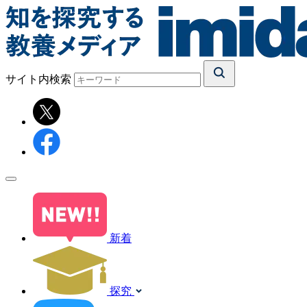
サイト内検索
新着
探究