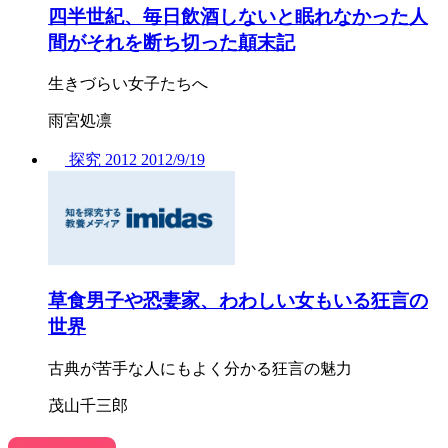
四半世紀、毎日飲酒しないと眠れなかった人
間がそれを断ち切った顛末記
生きづらい女子たちへ
雨宮処凛
探究
2012
2012/
9/19
草食男子や恐妻家、わわしい女もいる狂言の
世界
古典が苦手な人にもよく分かる狂言の魅力
茂山千三郎