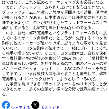
けではなく、これを広めるマーケティング力も必要となる。
また、プラットフォームを作り上げても安心はできない。
プラットフォーム上で激しい競争が展開される結果、優位性
が失われることがある。日本柔道も近年は外国勢に押され気
味であるように、自らが作り上げたプラットフォームの上で
油断していると、お家芸を奪われかねないのである。
いま、新たに燃料電池車というプラットフォーム作りに挑
んでいるのがトヨタ自動車だ。ところが、先行するトヨタ自
動車に他のメーカーが追いつけず、思うような広がりを見せ
ていない。トヨタ自動車が強すぎて、一緒にプレーしてくれ
る相手が増えないのだ。そこでトヨタ自動車は、自社が保有
する燃料電池車の特許の無償公開に踏み切った。「燃料電池
車は素晴らしい競技。無料で教えるので、他のメーカーの皆
さんも一緒にやりましょう！」と、お家芸のメリットを放棄
してまでも、いまは競技人口を増やすことを優先して、燃料
電池車を“オリンピック競技”にしようとしているのだ。
お家芸を発揮できるプラットフォームを作り上げることが
できるのか…。多くの企業が、様々な分野で挑戦を続けてい
る。
シェアする
ポストする