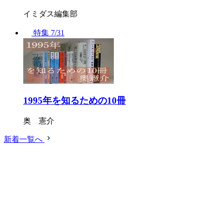
イミダス編集部
特集
7/31
1995年を知るための10冊
奥 憲介
新着一覧へ