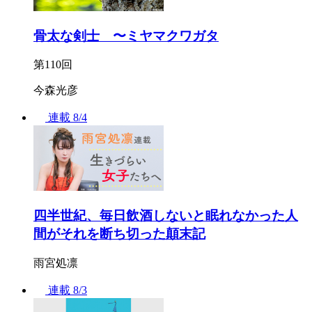
骨太な剣士 〜ミヤマクワガタ
第110回
今森光彦
連載
8/4
四半世紀、毎日飲酒しないと眠れなかった人
間がそれを断ち切った顛末記
雨宮処凛
連載
8/3