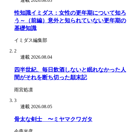
連載
2026.08.03
性知識イミダス：女性の更年期について知ろ
う～（前編）意外と知られていない更年期の
基礎知識
イミダス編集部
2
連載
2026.08.04
四半世紀、毎日飲酒しないと眠れなかった人
間がそれを断ち切った顛末記
雨宮処凛
3
連載
2026.08.05
骨太な剣士 〜ミヤマクワガタ
今森光彦