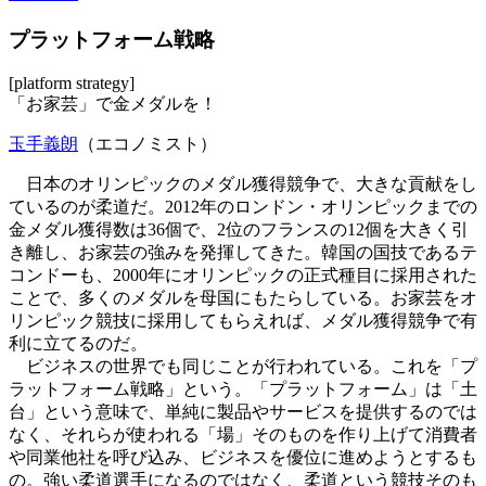
プラットフォーム戦略
[platform strategy]
「お家芸」で金メダルを！
玉手義朗
（エコノミスト）
日本のオリンピックのメダル獲得競争で、大きな貢献をし
ているのが柔道だ。2012年のロンドン・オリンピックまでの
金メダル獲得数は36個で、2位のフランスの12個を大きく引
き離し、お家芸の強みを発揮してきた。韓国の国技であるテ
コンドーも、2000年にオリンピックの正式種目に採用された
ことで、多くのメダルを母国にもたらしている。お家芸をオ
リンピック競技に採用してもらえれば、メダル獲得競争で有
利に立てるのだ。
ビジネスの世界でも同じことが行われている。これを「プ
ラットフォーム戦略」という。「プラットフォーム」は「土
台」という意味で、単純に製品やサービスを提供するのでは
なく、それらが使われる「場」そのものを作り上げて消費者
や同業他社を呼び込み、ビジネスを優位に進めようとするも
の。強い柔道選手になるのではなく、柔道という競技そのも