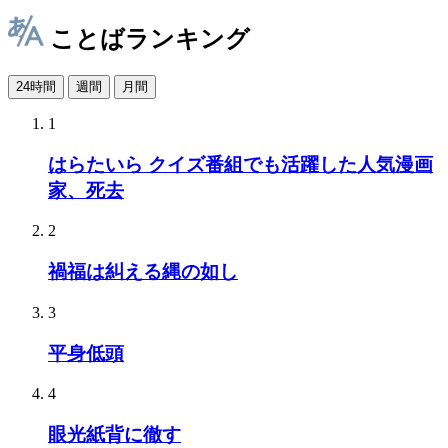
ことばランキング
24時間
週間
月間
1
はらたいら クイズ番組でも活躍した人気漫画
家、死去
2
禍福は糾える縄の如し
3
平身低頭
4
眼光紙背に徹す