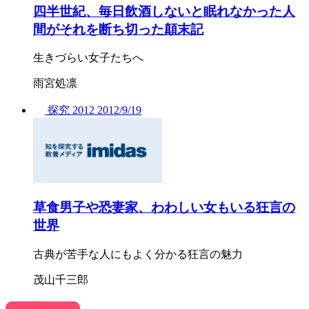
四半世紀、毎日飲酒しないと眠れなかった人
間がそれを断ち切った顛末記
生きづらい女子たちへ
雨宮処凛
探究
2012
2012/
9/19
草食男子や恐妻家、わわしい女もいる狂言の
世界
古典が苦手な人にもよく分かる狂言の魅力
茂山千三郎