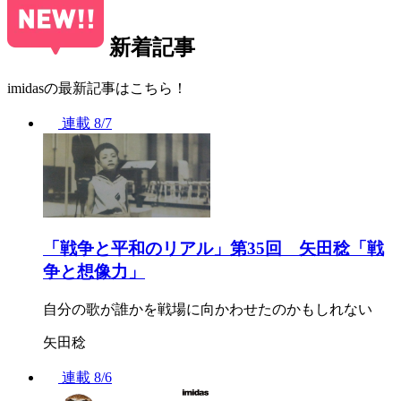
新着記事
imidasの最新記事はこちら！
連載
8/7
「戦争と平和のリアル」第35回 矢田稔「戦
争と想像力」
自分の歌が誰かを戦場に向かわせたのかもしれない
矢田稔
連載
8/6