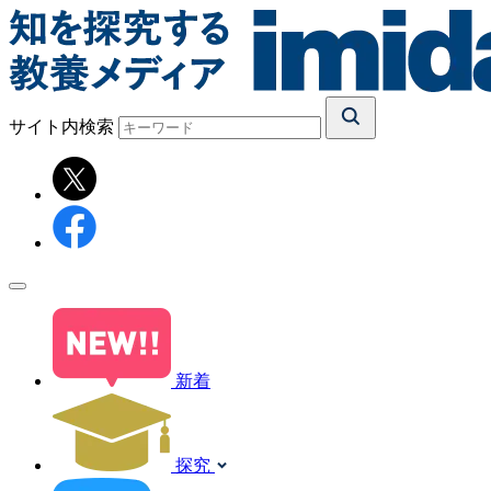
サイト内検索
新着
探究