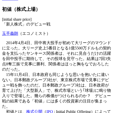
初値（株式上場）
[initial share price]
「新人株式」のデビュー戦
玉手義朗
（エコノミスト）
2014年4月4日、田中将大投手が初めて大リーグのマウンド
に立った。大リーグ史上5番目となる1億5500万ドルもの契約
金を支払ったヤンキース関係者は、それに見合うだけの活躍
を田中投手に期待して、その投球を見守った。結果は7回3失
点8奪三振で見事に勝利、関係者はほっと胸をなでおろした
のだった。
15年11月4日、日本政府も同じような思いを抱いたに違い
ない。日本郵政グループ3社が、東京株式市場で見事にデビ
ュー戦を飾ったのだ。日本郵政グループ3社は、日本政府が
育て上げた「大型新人」で、株式市場という｢球場｣に鳴り物
入りで登場した。幾らの株価がつけられるのか？ デビュー
戦の結果である「初値」には多くの投資家の注目が集まっ
た。
初値とは、
株式公開
（
IPO
; Initial Public Offering）によって