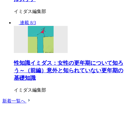
イミダス編集部
連載
8/3
性知識イミダス：女性の更年期について知ろ
う～（前編）意外と知られていない更年期の
基礎知識
イミダス編集部
新着一覧へ