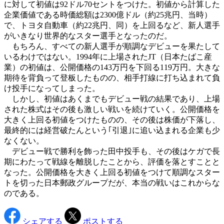
に対して初値は92ドル70セントをつけた。初値から計算した
企業価値である時価総額は2300億ドル（約25兆円、当時）
で、トヨタ自動車（約22兆円、同）を上回るなど、新人選手
がいきなり世界的なスター選手となったのだ。
もちろん、すべての新人選手が順調なデビューを果たして
いるわけではない。1994年に上場されたJT（日本たばこ産
業）の初値は、公開価格の143万円を下回る119万円。大きな
期待を背負って登板したものの、相手打線に打ち込まれて負
け投手になってしまった。
しかし、初値はあくまでもデビュー戦の結果であり、上場
された株式はその後も激しい戦いを続けていく。公開価格を
大きく上回る初値をつけたものの、その後は株価が下落し、
最終的には経営破たんという｢引退｣に追い込まれる企業も少
なくない。
デビュー戦で勝利を飾った田中投手も、その後はケガで長
期にわたって戦線を離脱したことから、評価を落とすことと
なった。公開価格を大きく上回る初値をつけて順調なスター
トを切った日本郵政グループだが、本当の戦いはこれからな
のである。
シェアする
ポストする