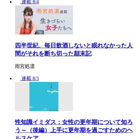
連載
8/4
四半世紀、毎日飲酒しないと眠れなかった人
間がそれを断ち切った顛末記
雨宮処凛
連載
8/3
性知識イミダス：女性の更年期について知ろ
う～（後編）上手に更年期を過ごすためのヘ
ルスケア