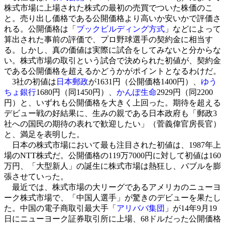
株式市場に上場された株式の最初の売買でついた株価のこ
と。売り出し価格である公開価格より高いか安いかで評価さ
れる。公開価格は「
ブックビルディング方式
」などによって
算出された事前の評価で、プロ野球選手の契約金に相当す
る。しかし、真の価値は実際に試合をしてみないと分からな
い。株式市場の取引という試合で決められた初値が、契約金
である公開価格を超えるかどうかがポイントとなるわけだ。
3社の初値は
日本郵政
が1631円（公開価格1400円）、
ゆう
ちょ銀行
1680円（同1450円）、
かんぽ生命
2929円（同2200
円）と、いずれも公開価格を大きく上回った。期待を超える
デビュー戦の好結果に、生みの親である日本政府も「郵政3
社への国民の期待の表れで歓迎したい」（菅義偉官房長官）
と、満足を表明した。
日本の株式市場において最も注目された初値は、1987年上
場のNTT株式だ。公開価格の119万7000円に対して初値は160
万円、「大型新人」の誕生に株式市場は熱狂し、バブルを膨
張させていった。
最近では、株式市場の大リーグであるアメリカのニューヨ
ーク株式市場で、「中国人選手」が驚きのデビューを果たし
た。中国の電子商取引最大手「
アリババ集団
」が14年9月19
日にニューヨーク証券取引所に上場、68ドルだった公開価格