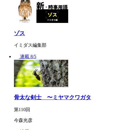
ゾス
イミダス編集部
連載
8/5
骨太な剣士 〜ミヤマクワガタ
第110回
今森光彦